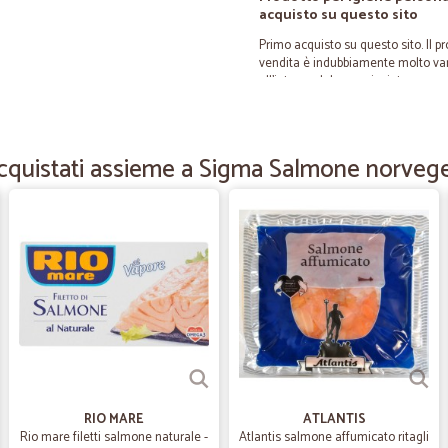
acquisto su questo sito
Primo acquisto su questo sito. Il pr
vendita è indubbiamente molto van
all'interno del pacco inviato.
—
Roberta D.
cquistati assieme a Sigma Salmone norvege
Prodotti buoni!
È stata la prima volta che ho acquis
di ottima qualità L’unico punto neg
rispetto a tanti supermercati on Lin
—
Marzia Z.
Veloci precisi
Veloci precisi
RIO MARE
ATLANTIS
—
Roberto T.
Rio mare filetti salmone naturale -
Atlantis salmone affumicato ritagli