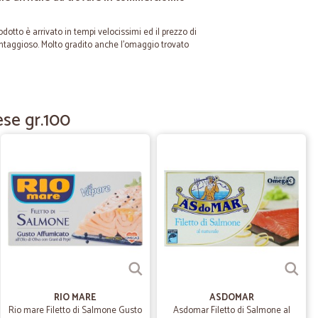
odotto è arrivato in tempi velocissimi ed il prezzo di
taggioso. Molto gradito anche l'omaggio trovato
26/07/2023
se gr.100
tato da Cicalia ed i prodotti sono arrivati in buono stato e
ativo è il rapporto qualità prezzo che ovviamente è alto
e, che offrono la stessa identica ottima qualità!
11/10/2021
RIO MARE
ASDOMAR
03/04/2021
Rio mare Filetto di Salmone Gusto
Asdomar Filetto di Salmone al