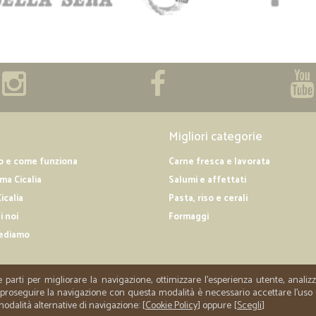
Migliori categorie
o e come funziona
Carne fresca e lavorata
a Cicalia
Salumi e affettati
icalia
Pasta, riso e cerali
i noi
Formaggi
ediamo
e parti per migliorare la navigazione, ottimizzare l'esperienza utente, anali
er proseguire la navigazione con questa modalità è necessario accettare l'uso
 modalità alternative di navigazione: [
Cookie Policy
] oppure [
Scegli
]