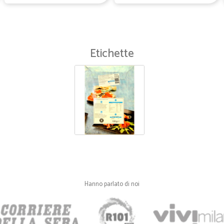
Veramente bravi
Spedizione veloce, articoli ben co
soddisfatta
Etichette
—
Katia P.
Molto soddisfatta.
Consegna véloce puntuale. Imballo 
—
Monica M.
Ordine arrivato puntuale e 
Ordine arrivato puntuale e ben con
piantina di fiori in regalo, anch'e
Hanno parlato di noi