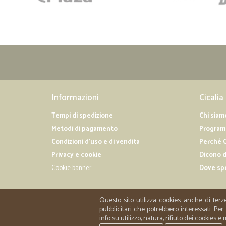
Informazioni
Cicalia
Tempi di spedizione
Chi siam
Metodi di pagamento
Programm
Condizioni d'uso e di vendita
Perché C
Privacy e cookie
Dicono d
Cookie banner
Dove sp
Questo sito utilizza cookies anche di terz
pubblicitari che potrebbero interessati. P
info su utilizzo, natura, rifiuto dei cookies e