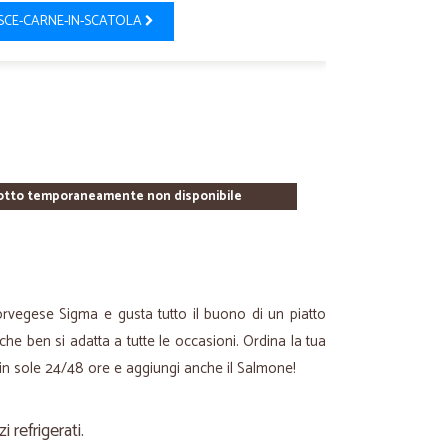
SCE-CARNE-IN-SCATOLA
otto temporaneamente non disponibile
orvegese Sigma e gusta tutto il buono di un piatto
he ben si adatta a tutte le occasioni. Ordina la tua
a in sole 24/48 ore e aggiungi anche il Salmone!
refrigerati.