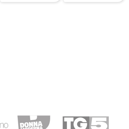
nfezionati. Ricevuto anche piccolo omaggio. Sono molto
10/11/2019
eccellente. Molto soddisfatta.
13/03/2019
ben…
fezionato, ottimo servizio!! Ho apprezzato molto la
ssa perfettamente confezionata!!