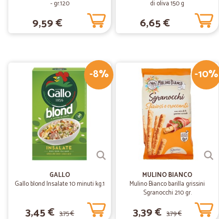
- gr.120
di oliva 150 g
9,59 €
6,65 €
-8%
-10%
GALLO
MULINO BIANCO
Gallo blond Insalate 10 minuti kg.1
Mulino Bianco barilla grissini
Sgranocchi 210 gr.
3,45 €
3,39 €
3,75 €
3,79 €