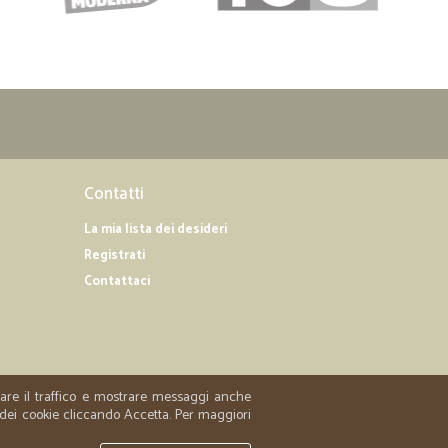
Contatti
La mia lista dei desideri
Registrati
Contattaci
zzare il traffico e mostrare messaggi anche
 dei cookie cliccando Accetta. Per maggiori