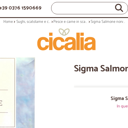
+39 0376 1590669
Home
Sughi, scatolame e condimenti
Pesce e carne in scatola
Sigma Salmone norvegese gr.100
Sigma Salmon
Sigma S
In que