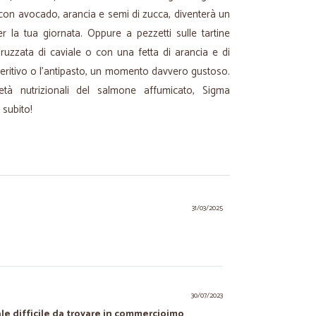
 con avocado, arancia e semi di zucca, diventerà un
er la tua giornata. Oppure a pezzetti sulle tartine
uzzata di caviale o con una fetta di arancia e di
aperitivo o l’antipasto, un momento davvero gustoso.
età nutrizionali del salmone affumicato, Sigma
o subito!
31/03/2025
30/07/2023
le difficile da trovare in commercioimo