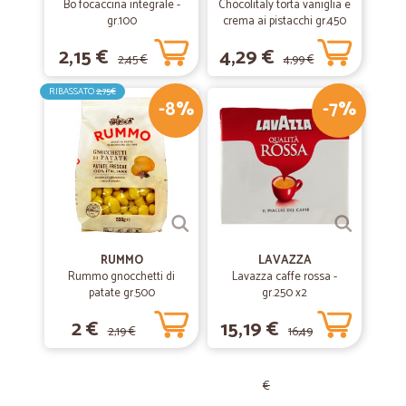
Bo focaccina integrale -
Chocolitaly torta vaniglia e
gr.100
crema ai pistacchi gr.450
2,15 €
4,29 €
2,45 €
4,99 €
RIBASSATO
2,75€
-8%
-7%
RUMMO
LAVAZZA
Rummo gnocchetti di
Lavazza caffe rossa -
patate gr.500
gr.250 x2
2 €
15,19 €
2,19 €
16,49
€