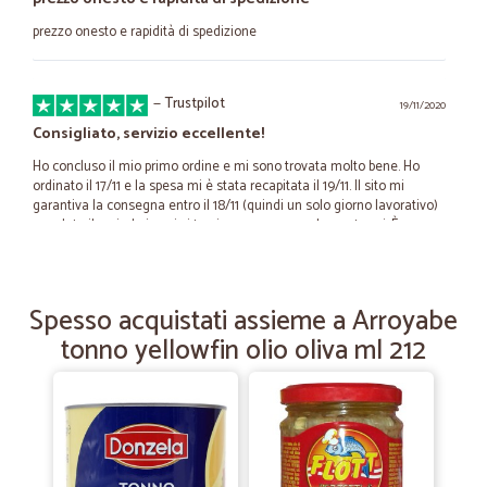
prezzo onesto e rapidità di spedizione
—
Trustpilot
19/11/2020
Consigliato, servizio eccellente!
Ho concluso il mio primo ordine e mi sono trovata molto bene. Ho
ordinato il 17/11 e la spesa mi è stata recapitata il 19/11. Il sito mi
garantiva la consegna entro il 18/11 (quindi un solo giorno lavorativo)
ma, dato il periodo in cui ci troviamo, non posso lamentarmi. È raro
trovare un servizio di spesa a domicilio con tempi di elaborazione e
consegna così bassi. Il call center è sempre attivo e la receptionist
molto cortese. La qualità dei prodotti è ottima, specialmente la
macelleria. Per il prezzo invece darei un 4/5, stiamo in una fascia
Spesso acquistati assieme a Arroyabe
abbastanza alta ma parliamo anche di prodotti di marca. Non si tratta
tonno yellowfin olio oliva ml 212
di un discount, diciamolo, ma secondo me il sovrapprezzo vale la
pena per il servizio.
—
Andrea F.
25/10/2020
Tutto ottimo ma soprattutto di una…