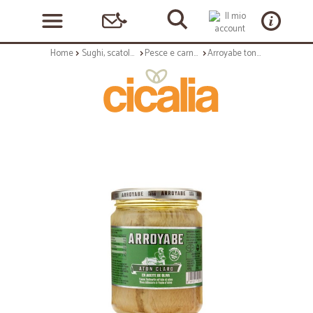
Home
Sughi, scatolame e condimenti
Pesce e carne in scatola
Arroyabe tonno yellowfin olio oliva ml 212