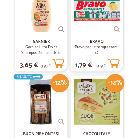
Puntuali e precisi
GARNIER
BRAVO
Garnier Ultra Dolce
Bravo pagliette sgrassanti
Shampoo 2in1 al latte di
x7
Vaniglia e polpa di Papaya
3,65 €
1,79 €
per capelli lunghi, 300 ml.
3,95 €
2,09 €
RIBASSATO
2,59€
-12%
-14%
BUON PIEMONTESI
CHOCOLITALY