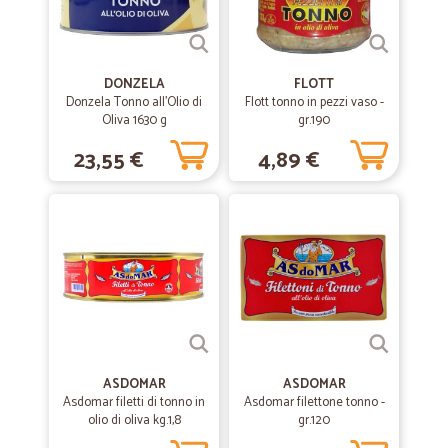
Tutto ottimo ma soprattutto di una velocità encomiabile
—
Maria P.
12/10/2020
DONZELA
FLOTT
perfetto
Donzela Tonno all'Olio di
Flott tonno in pezzi vaso -
Oliva 1630 g
gr.190
perfetto arrivata prima del previsto
23,55 €
4,89 €
—
Clara V.
24/06/2020
Consegna veloce
Consegna veloce
—
Daniele B.
30/03/2020
Ottimo servizio
Ottimo servizio, confermato ordine poco dopo mezzanotte alle 17
ASDOMAR
ASDOMAR
dello stesso giorno avevo già le spese a casa !!! Tutto diviso e nessun
Asdomar filetti di tonno in
Asdomar filettone tonno -
errore .
olio di oliva kg.1,8
gr.120