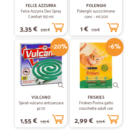
FELCE AZZURRA
POLENGHI
Felce Azzurra Deo Spray
Polenghi succo limone
Comfort 150 ml.
conc. - ml.200
3,35 €
1 €
3,95 €
1,19 €
-20%
-6%
VULCANO
FRISKIES
Spirali vulcano antizanzara
Friskies Purina gatto
pz.10
crocchette adult con
coniglio, pollo e verdure
1,55 €
2,99 €
scatola gr.400
1,95 €
3,19 €