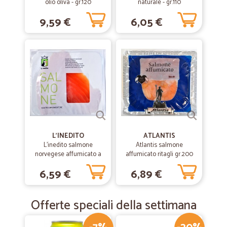
olio oliva - gr.120
naturale - gr.110
9,59 €
6,05 €
L'INEDITO
ATLANTIS
L'inedito salmone
Atlantis salmone
norvegese affumicato a
affumicato ritagli gr.200
fette gr.100
6,59 €
6,89 €
Offerte speciali della settimana