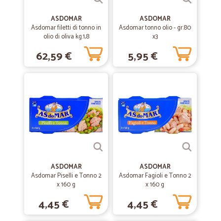
—
Franca T.
23/09/2020
Servizio veloce
ASDOMAR
ASDOMAR
Asdomar filetti di tonno in
Asdomar tonno olio - gr.80
Servizio veloce Utile come emmergenza se non puoi uscire di casa
olio di oliva kg.1,8
x3
per andare a fare spesa. Peccato sia un po' costoso per me come
spedizione....daltronde le comodità si pagano!
62,59 €
5,95 €
—
Antonio R.
03/09/2020
consegna rapida e prezzo conveniente
consegna rapida e prezzo conveniente
—
Mauro L.
17/01/2020
Precisi
ASDOMAR
ASDOMAR
Precisi, veloci
Asdomar Piselli e Tonno 2
Asdomar Fagioli e Tonno 2
x 160 g
x 160 g
4,45 €
4,45 €
—
Trustpilot
21/07/2019
Ottimo supermercato