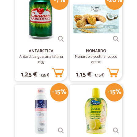
-7%
-20%
ANTARCTICA
MONARDO
Antarctica guarana lattina
Monardo biscotti al cocco
cl.33
gr.100
1,25 €
1,15 €
1,35 €
1,45 €
-15%
-15%