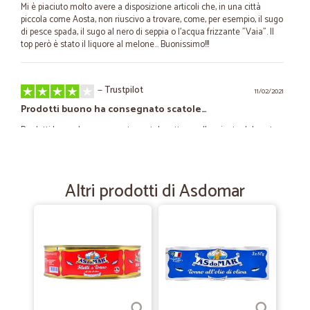
Mi è piaciuto molto avere a disposizione articoli che, in una città
piccola come Aosta, non riuscivo a trovare, come, per esempio, il sugo
di pesce spada, il sugo al nero di seppia o l'acqua frizzante "Vaia". Il
top però è stato il liquore al melone... Buonissimo!!!
—
Trustpilot
11/02/2021
Prodotti buono ha consegnato scatole…
Prodotti buono ha consegnato scatole rotte con l’aggiunta del nastro
del trasportatore sopra quello di cicalia Ho già contattato il call
centaur per dirgli che non voglio prodotti in omaggio ma più serietà
compro da loro perché consegnano in tutta Italia e i prodotti sono
buono
Altri prodotti di Asdomar
—
Claudia G.
10/10/2020
Veloci nella consegna
Veloci nella consegna