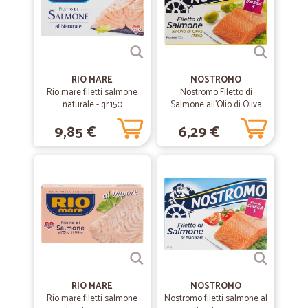
Consegna veloce e puntuale. E' scontato che bisogna fare una buona
spesa per ammortizzare quelle di trasporto.
RIO MARE
NOSTROMO
Rio mare filetti salmone
Nostromo Filetto di
naturale - gr.150
Salmone all'Olio di Oliva
(13%) 110 gr.
9,85 €
6,29 €
RIO MARE
NOSTROMO
Rio mare filetti salmone
Nostromo filetti salmone al