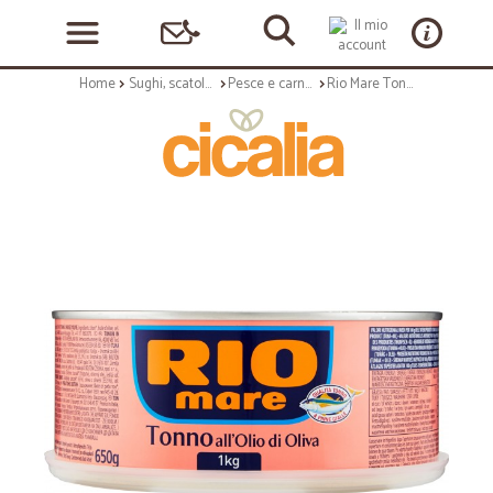
Home
Sughi, scatolame e condimenti
Pesce e carne in scatola
Rio Mare Tonno all'Olio di Oliva kg.1