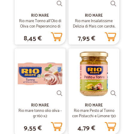
RIO MARE
—
Roberta T.
RIO MARE
11/03/2020
Rio mare Tonno all'Olio di
Rio mare Insalatissime
Ottimo servizio
Oliva con Peperoncino di
Delizia di Mais con carote,
Calabria 3 x 65 g
piselli e olive 2 x 160 g
Ottimo servizio! Grazie mille
8,45 €
7,95 €
—
Massimo P.
03/03/2020
Qualche disguido sul primo ordine
Qualche disguido sul primo ordine, ma per il resto tutto bene, ottima
qualità dei prodotti
—
Stefano B.
29/06/2019
Molto rapidi e gentili
RIO MARE
RIO MARE
Rio mare tonno olio oliva -
Rio mare Pesto al Tonno
Molto rapidi e gentili
gr.160 x2
con Pistacchi e Limone 130
g
9,55 €
4,79 €
—
Marco M.
22/03/2019