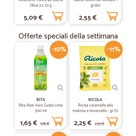
Nostromo Tonno all'Olio di
Galfre tonno con verdure -
Oliva 3 x 70 g
gr.160
5,09 €
2,55 €
Offerte speciali della settimana
-10%
-11%
RITA
RICOLA
Rita Aloe Vera Gusto Lime
Ricola caramelle alla
500 ml
melissa e limoncella - gr.70
1,65 €
2,25 €
1,85 €
2,55 €