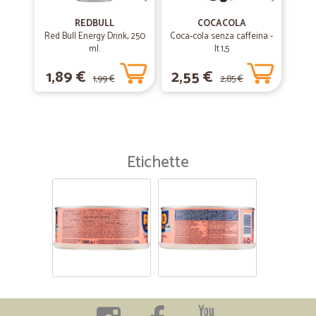
REDBULL
COCACOLA
Red Bull Energy Drink, 250
Coca-cola senza caffeina -
ml.
lt.1,5
1,89 €
2,55 €
1,99 €
2,85 €
Etichette