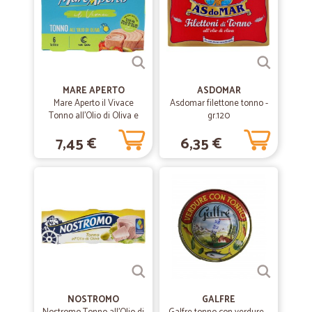
MARE APERTO
ASDOMAR
Mare Aperto il Vivace
Asdomar filettone tonno -
Tonno all'Olio di Oliva e
gr.120
Solo un Filo d'Olio 6 x 60 g
7,45 €
6,35 €
NOSTROMO
GALFRE