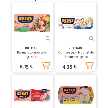
Transazione rapida senza problemi.
—
Massimo M.
25/12/2023
Tempi di consegna rapidi e soddisfacenti
Ho potuto comprare on-line ciò che cercavo, con una certa possibilità
di scelta, non molto prima di Natale
RIO MARE
RIO MARE
—
Mery T.
Rio mare tonno piselli -
Rio mare sgombro grigliato
18/02/2021
gr.160 x2
al naturale - gr.120
Ottimo servizio
6,15 €
4,35 €
Ottimo servizio, consegna rapida, imballo impeccabile e prodotti
freschi. Grazie
—
Lorenza C.
30/05/2020
Ottimo
Ottimo. Penso che compreró spesso qui. Mi evita di sprecare tempo e
benzina, per girare nei supermercati.