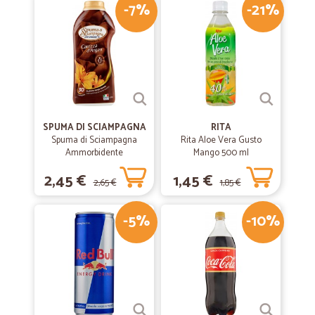
-7%
-21%
SPUMA DI SCIAMPAGNA
RITA
Spuma di Sciampagna
Rita Aloe Vera Gusto
Ammorbidente
Mango 500 ml
Concentrato Carezza
2,45 €
1,45 €
d'Argan 600 ml
2,65 €
1,85 €
-5%
-10%