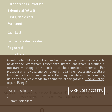
Carne fresca e lavorata
Salumi e affettati
Pasta, riso e cerali
Formaggi
Contatti
La mia lista dei desideri
Registrati
Contattaci
Questo sito utilizza cookies anche di terze parti per migliorare la
navigazione, ottimizzare l'esperienza utente, analizzare il traffico e
mostrare messaggi anche pubblicitari che potrebbero interessati. Per
proseguire la navigazione con questa modalità è necessario accettare
l'uso dei cookie cliccando Accetta. Per maggiori info su utilizzo, natura,
rifiuto dei cookies e modalità alternative di navigazione: [
Cookie Policy
]
oppure [
Scegli
]
Accetta solo tecnici
CHIUDI E ACCETTA
Cicalia srl - via Acerbi 35 - 46100 - Mantova (MN) - P.iva 02508120207 - C.Fisc
02508120207 - Tel. +39 0376 1590669 - REA: MN 258721
Fammi sciegliere