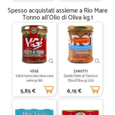
Tutto bene
Spesso acquistati assieme a Rio Mare
Tutto bene, servizio rapido, tutto come promesso.
Tonno all'Olio di Oliva kg.1
VÉGÉ
ZAROTTI
VéGé tonno olio oliva vaso
Zarotti Filetti di Tonno in
vetro gr.180
Olio d'Oliva gr.200
5,85 €
6,15 €