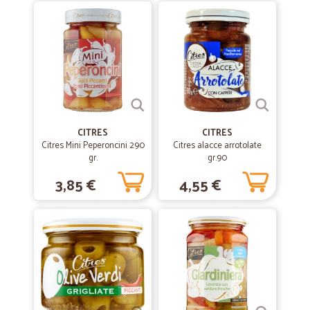
comodita' nel fare la spesa da casa, scegliendo dal cellulare. La
spedizione con BRT ottima e tracciabile. Grazie per tutto questo!
—
Vanessa C.
08/03/2020
eccellente,come prodotti,come…
eccellente,come prodotti,come imballaggio e come
tempistiche!!consigliatissimi
CITRES
CITRES
Citres Mini Peperoncini 290
Citres alacce arrotolate
gr.
—
Massimiliano G.
gr.90
02/09/2019
Ottimo servizio.
3,85 €
4,55 €
Ottimo servizio.
—
Emma elizabeth B.
02/07/2019
un azienda seria
un azienda seria, professionale e veloce