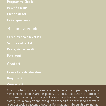
Programma Cicalia
Perché Cicalia
Dicono di noi
Dove spediamo
Migliori categorie
Carne fresca e lavorata
Salumi e affettati
Pasta, riso e cerali
Formaggi
Contatti
La mia lista dei desideri
Registrati
Contattaci
Questo sito utilizza cookies anche di terze parti per migliorare la
navigazione, ottimizzare l'esperienza utente, analizzare il traffico e
mostrare messaggi anche pubblicitari che potrebbero interessati. Per
proseguire la navigazione con questa modalità è necessario accettare
l'uso dei cookie cliccando Accetta. Per maggiori info su utilizzo, natura,