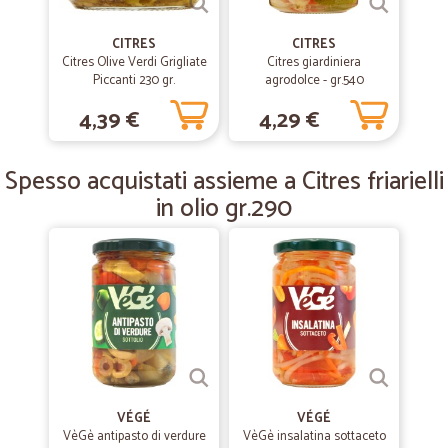
—
Matteo N.
23/04/2019
CITRES
CITRES
Eccezionale.
Citres Olive Verdi Grigliate
Citres giardiniera
Piccanti 230 gr.
agrodolce - gr.540
Eccezionale. Super consigliato.
4,39 €
4,29 €
—
Irina C.
26/01/2019
Spesso acquistati assieme a Citres friarielli
Spedizione veloce
in olio gr.290
Spedizione veloce, servizio ottimo. Grazie.
VÉGÉ
VÉGÉ
VèGè antipasto di verdure
VèGè insalatina sottaceto