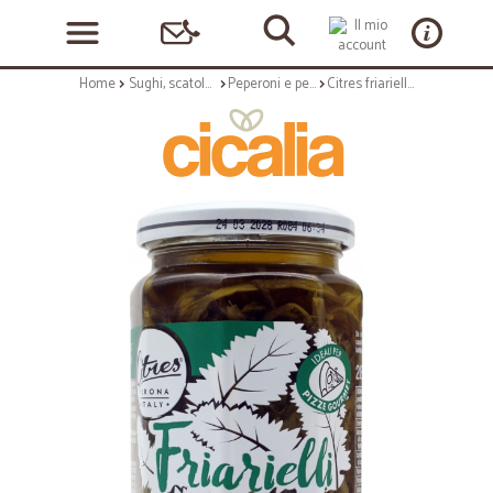
Home
Sughi, scatolame e condimenti
Peperoni e peperoncini
Citres friarielli in olio gr.290