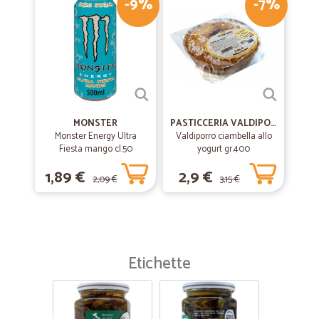
-9%
-7%
MONSTER
PASTICCERIA VALDIPORRO
Monster Energy Ultra
Valdiporro ciambella allo
Fiesta mango cl.50
yogurt gr.400
1,89 €
2,9 €
2,09 €
3,15 €
Etichette