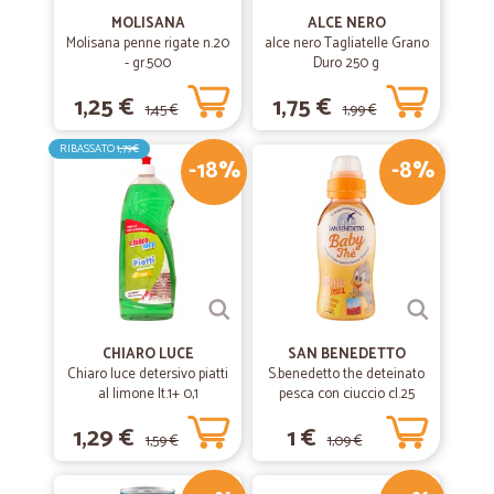
MOLISANA
ALCE NERO
Molisana penne rigate n.20
alce nero Tagliatelle Grano
- gr.500
Duro 250 g
1,25 €
1,75 €
1,45 €
1,99 €
RIBASSATO
1,79€
-18%
-8%
CHIARO LUCE
SAN BENEDETTO
Chiaro luce detersivo piatti
S.benedetto the deteinato
al limone lt.1+ 0,1
pesca con ciuccio cl.25
1,29 €
1 €
1,59 €
1,09 €