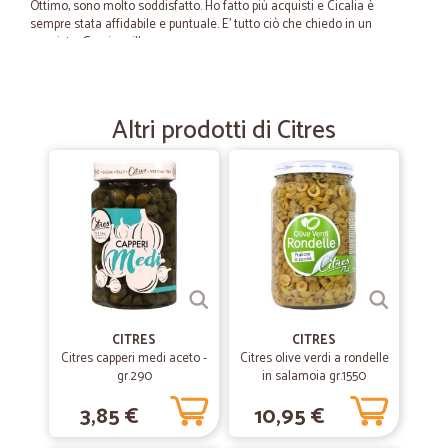
Ottimo, sono molto soddisfatto. Ho fatto più acquisti e Cicalia è
sempre stata affidabile e puntuale. E' tutto ciò che chiedo in un
acquisto. Grazie mille.
—
Umberto M.
13/07/2020
Altri prodotti di Citres
Complimenti!
S U U U P E R ! ! ! ! !
—
Salvatore P.
02/06/2020
Sono molto contento del servizio di…
Sono molto contento del servizio di trasporto e le verdure belle
fresche. Riacquisto ancora presso di Voi.
CITRES
CITRES
Citres capperi medi aceto -
Citres olive verdi a rondelle
—
Bruno B.
gr.290
in salamoia gr.1550
28/05/2020
Complimenti a Cicalia
3,85 €
10,95 €
Prodotti arrivati subito , esattamente quelli richiesti, prezzi buoni,