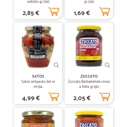
sottolio gr.290
gr.290
2,85 €
1,69 €
SATOS
ZUCCATO
Satos antipasto del re
Zuccato Barbabietole rosse
ml.314
a fette gr.330
4,99 €
2,05 €