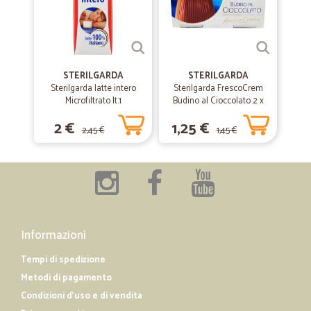
È un sito perfetto...se posso fare un'appunto ogni tanto mancano
alcuni prodotti...avete moltissimi clienti evidentemente!!!
—
Antonella F.
28/06/2019
STERILGARDA
STERILGARDA
Ottimo e rapido servizio
Sterilgarda latte intero
Sterilgarda FrescoCrem
Microfiltrato lt.1
Budino al Cioccolato 2 x
Ottimo e rapido servizio
100 gr.
2 €
1,25 €
2,45 €
1,45 €
—
Isabella D.
30/04/2019
Ottimo servizio!
Ottimo servizio!
Informazioni
Tempi di spedizione
Metodi di pagamento
Condizioni d'uso e di vendita