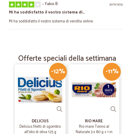
—
Fabio B.
20/10/2023
Mi ha soddisfatto il vostro sistema di…
Mi ha soddisfatto il vostro sistema di vendita online.
—
Patrizio A.
18/02/2023
tutto perfetto...descrizione..pacco e…
Offerte speciali della settimana
tutto perfetto...descrizione..pacco e spedizione
-12%
-11%
—
Rossana L.
23/12/2020
Servizio perfetto
Servizio perfetto. Nulla da eccepire
—
Michele V.
21/07/2020
DELICIUS
RIO MARE
Servizio eccellente!!
Delicius filetti di sgombro
Rio mare Tonno al
all'olio di oliva 125 g
Naturale 3 x 80 g + 1 in
Servizio eccellente!!! Consegna in anticipo di un giorno, imballaggio