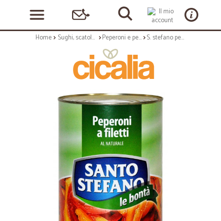
Home
Sughi, scatolame e condimenti
Peperoni e peperoncini
S. stefano peperoni a filetti - kg.4,10