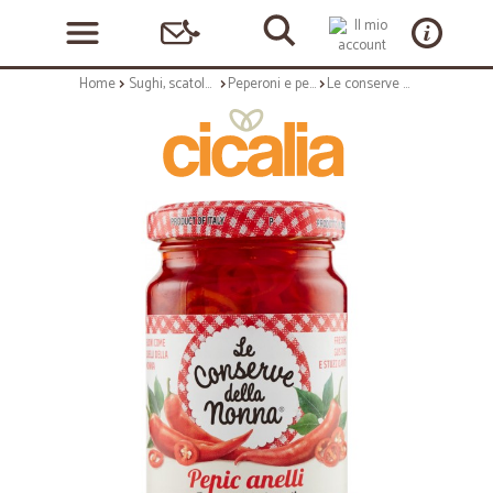
Home
Sughi, scatolame e condimenti
Peperoni e peperoncini
Le conserve della Nonna anelli di peperoncino piccante - gr.190