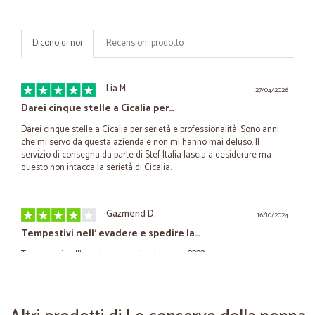
Dicono di noi
Recensioni prodotto
—
Lia M.
27/04/2026
Darei cinque stelle a Cicalia per…
Darei cinque stelle a Cicalia per serietà e professionalità. Sono anni
che mi servo da questa azienda e non mi hanno mai deluso. Il
servizio di consegna da parte di Stef Italia lascia a desiderare ma
questo non intacca la serietà di Cicalia.
—
Gazmend D.
16/10/2024
Tempestivi nell’ evadere e spedire la…
Tempestivi nell’ evadere e spedire la merce????
—
Giulia G.
06/04/2021