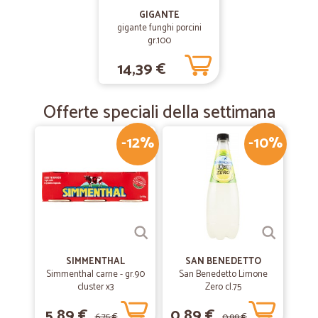
GIGANTE
gigante funghi porcini
gr.100
14,39 €
Offerte speciali della settimana
-12%
-10%
SIMMENTHAL
SAN BENEDETTO
Simmenthal carne - gr.90
San Benedetto Limone
cluster x3
Zero cl.75
5,89 €
0,89 €
6,75 €
0,99 €