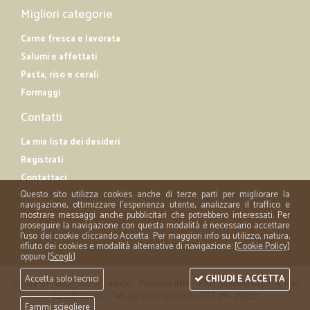
Migliori categorie
Carne fresca e lavorata
Salumi e affettati
Pasta, riso e cerali
Formaggi
Contatti
La mia lista dei desideri
Registrati
Contattaci
Questo sito utilizza cookies anche di terze parti per migliorare la
navigazione, ottimizzare l'esperienza utente, analizzare il traffico e
mostrare messaggi anche pubblicitari che potrebbero interessati. Per
proseguire la navigazione con questa modalità è necessario accettare
l'uso dei cookie cliccando Accetta. Per maggiori info su utilizzo, natura,
rifiuto dei cookies e modalità alternative di navigazione: [
Cookie Policy
]
oppure [
Scegli
]
Accetta solo tecnici
CHIUDI E ACCETTA
Cicalia srl - via Acerbi 35 - 46100 - Mantova (MN) - P.iva 02508120207 - C.Fisc
02508120207 - Tel. +39 0376 1590669 - REA: MN 258721
Fammi sciegliere