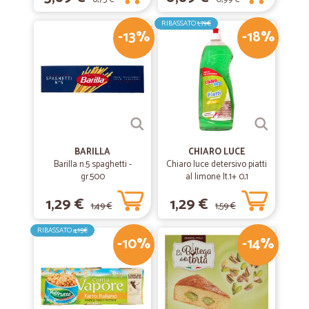
RIBASSATO
1,79€
-13%
-18%
BARILLA
CHIARO LUCE
Barilla n.5 spaghetti -
Chiaro luce detersivo piatti
gr.500
al limone lt.1+ 0,1
1,29 €
1,29 €
1,49 €
1,59 €
RIBASSATO
4,15€
-10%
-14%