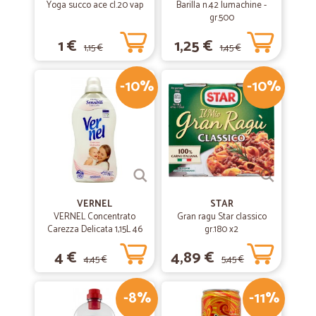
Yoga succo ace cl.20 vap
Barilla n.42 lumachine -
gr.500
1 €
1,25 €
1,15 €
1,45 €
-10%
-10%
VERNEL
STAR
VERNEL Concentrato
Gran ragu Star classico
Carezza Delicata 1,15L 46
gr.180 x2
lavaggi
4 €
4,89 €
4,45 €
5,45 €
-8%
-11%