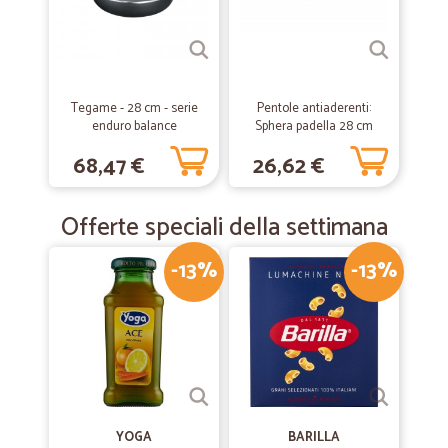
—
Margherita D.
12/09/2019
Prodotto arrivato nelle quantità e…
Prodotto arrivato nelle quantità e tempistiche corrette
Tegame - 28 cm - serie
Pentole antiaderenti:
enduro balance
Sphera padella 28 cm
68,47 €
26,62 €
—
Salvatore C.
04/04/2019
Consegna rapida
Offerte speciali della settimana
Consegna rapida, prezzo e qualità ottima.
-13%
-13%
YOGA
BARILLA