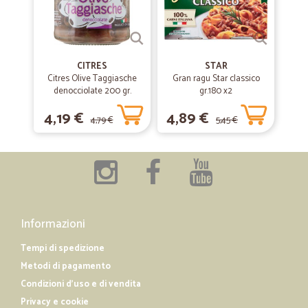
CITRES
STAR
Citres Olive Taggiasche
Gran ragu Star classico
denocciolate 200 gr.
gr.180 x2
4,19 €
4,89 €
4,79 €
5,45 €
Informazioni
Tempi di spedizione
Metodi di pagamento
Condizioni d'uso e di vendita
Privacy e cookie