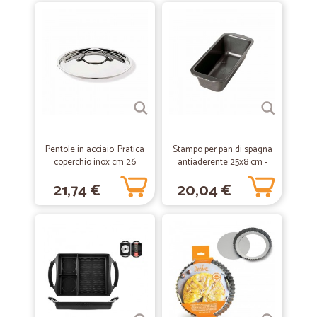
velocissimi
velocissimi , consegnato in un giorno
—
Media srl S.
29/12/2020
Ordinare e' semplice e veloce
Ordinare e' semplice e veloce; con un assistenza sempre pronta alle
tue domande. Lo consiglio!!!
Pentole in acciaio: Pratica
Stampo per pan di spagna
coperchio inox cm 26
antiaderente 25x8 cm -
easy baking
—
Andrea B.
24/05/2020
21,74 €
20,04 €
Puntuali organizzati
Puntuali organizzati Complimenti
—
Angelo F.
13/09/2019
È efficiente!!!
È efficiente!!!! la consegna veloce e si possono trovare tutti i prodotti!!!!