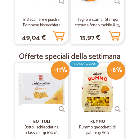
La cosa bella è che si può pagare in contrassegno.
Bistecchiere e piastre:
Teglie e stampi: Stampo
—
Massimo M.
16/12/2018
Borghese bistecchiera
crostata fondo mobile ã 25
Tutto perfetto
antiaderente essential
x h 3,5 cm
49,04 €
15,97 €
30x25 cm
Tutto perfetto. Consegna veloce e accurata con imballo adeguato.
Nei tempi indicati. Complimenti.
Offerte speciali della settimana
RIBASSATO
2,75€
-11%
-8%
BOTTOLI
RUMMO
Bottoli schiacciatina
Rummo gnocchetti di
classica - gr.100 x3
patate gr.500