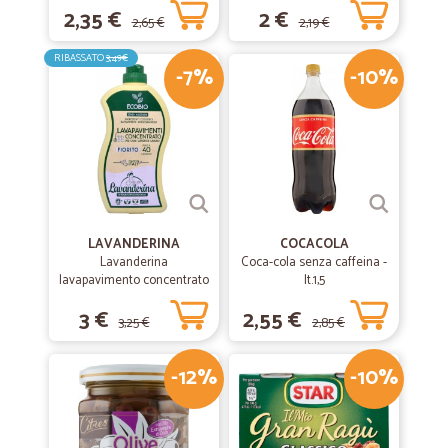
2,35 €
2 €
2,65 €
2,19 €
RIBASSATO
3,49€
-7%
-10%
LAVANDERINA
COCACOLA
Lavanderina
Coca-cola senza caffeina -
lavapavimento concentrato
lt.1,5
fiorito bio lt.1
3 €
2,55 €
3,25 €
2,85 €
-12%
-10%