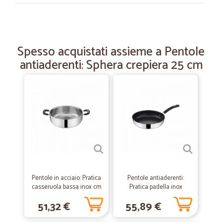
—
Agnese C.
29/04/2023
Vale la pena
Spesso acquistati assieme a Pentole
Tutto è andato a buon fine e velocemente
antiaderenti: Sphera crepiera 25 cm
—
Martina P.
28/04/2021
Ottimi prodotti
Ottimi prodotti, anche rapporto qualità prezzo buono, sicuramente
riacquisteró da voi...
—
Federico G.
02/02/2021
OTTIMO SERVIZIO!!!
Pentole in acciaio: Pratica
Pentole antiaderenti:
OTTIMO SERVIZIO!!!
casseruola bassa inox cm
Pratica padella inox
26
antiaderente cm 26
51,32 €
55,89 €
—
Barbara F.
27/01/2021