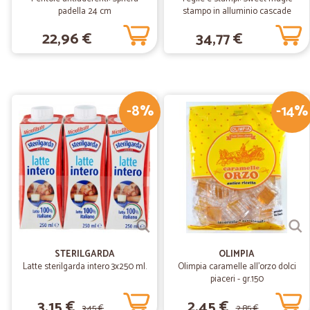
padella 24 cm
stampo in alluminio cascade
22,96 €
34,77 €
-8%
-14%
STERILGARDA
OLIMPIA
Latte sterilgarda intero 3x250 ml.
Olimpia caramelle all'orzo dolci
piaceri - gr.150
3,15 €
2,45 €
3,45 €
2,85 €