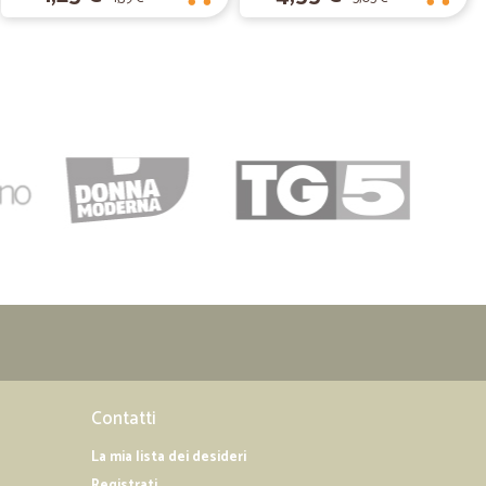
08/10/2019
 ottimi.
. consigliato
09/09/2019
e e…
nibile, prodotti buoni e freschi spero di fare altri acquisti
Contatti
La mia lista dei desideri
Registrati