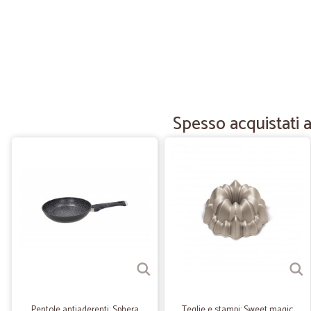
Spesso acquistati 
Pentole antiaderenti: Sphera
Teglie e stampi: Sweet magic