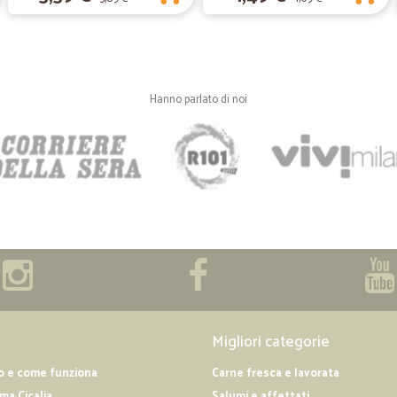
ottimo
ottimo servizio
Hanno parlato di noi
—
Eleonora M.
Acquisto semplice e prodotti
Acquisto semplice e prodotti ottimi.
—
Angela V.
Primo acquisto molto gentil
Primo acquisto molto gentile e dispo
Migliori categorie
o e come funziona
Carne fresca e lavorata
a Cicalia
Salumi e affettati