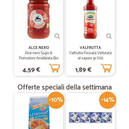
ALCE NERO
VALFRUTTA
Alce nero Sugo di
Valfrutta Passata Vellutata
Pomodoro Arrabbiata Bio
al vapore gr.700
gr.200
4,59 €
1,89 €
Offerte speciali della settimana
-10%
-14%