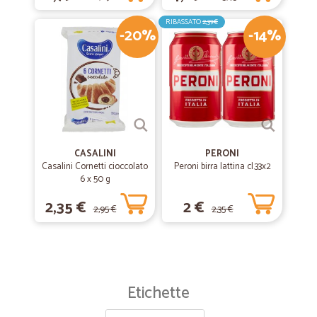
RIBASSATO
2,39€
-20%
-14%
CASALINI
PERONI
Casalini Cornetti cioccolato
Peroni birra lattina cl.33x2
6 x 50 g
2,35 €
2 €
2,95 €
2,35 €
Etichette