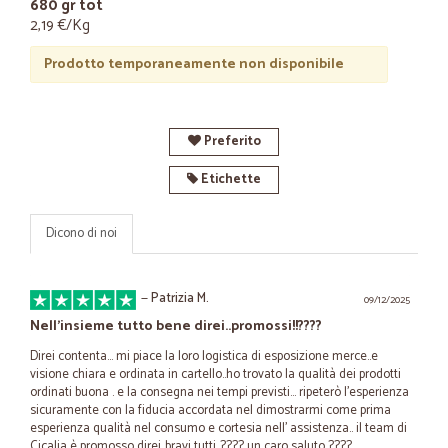
680 gr tot
2,19 €/Kg
Prodotto temporaneamente non disponibile
Preferito
Etichette
Dicono di noi
—
Patrizia M.
09/12/2025
Nell'insieme tutto bene direi..promossi!!????
Direi contenta... mi piace la loro logistica di esposizione merce..e
visione chiara e ordinata in cartello..ho trovato la qualità dei prodotti
ordinati buona . e la consegna nei tempi previsti... ripeterò l'esperienza
sicuramente con la fiducia accordata nel dimostrarmi come prima
esperienza qualità nel consumo e cortesia nell' assistenza.. il team di
Cicalia è promosso direi..bravi tutti..???? un caro saluto ????.