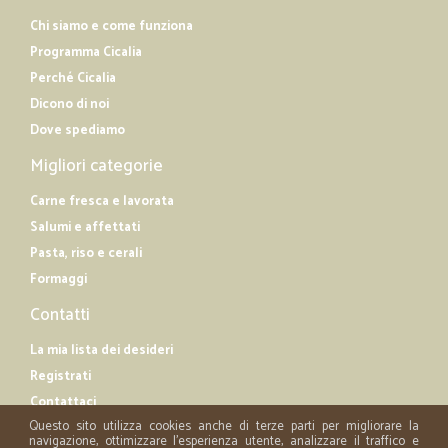
Chi siamo e come funziona
Programma Cicalia
Perché Cicalia
Dicono di noi
Dove spediamo
Migliori categorie
Carne fresca e lavorata
Salumi e affettati
Pasta, riso e cerali
Formaggi
Contatti
La mia lista dei desideri
Registrati
Contattaci
Questo sito utilizza cookies anche di terze parti per migliorare la
navigazione, ottimizzare l'esperienza utente, analizzare il traffico e