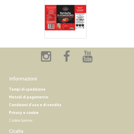
Informazioni
Tempi di spedizione
Metodi di pagamento
Condizioni d'uso e di vendita
Privacy e cookie
Cookie banner
Cicalia