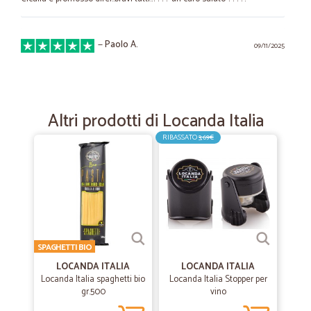
—
Paolo A.
09/11/2025
Servizio impeccabile
Servizio impeccabile, consegna precisa e puntuale come da orario
programmato. ✅
Altri prodotti di Locanda Italia
RIBASSATO
3,69€
—
Manuela Q.
28/07/2025
Buon rapporto prezzi
Buon rapporto prezzi
—
Trustpilot
07/07/2023
Servizio eccellente!
SPAGHETTI BIO
LOCANDA ITALIA
LOCANDA ITALIA
Non conoscevo il vostro sito, ma ne sono rimasto sorpreso
Locanda Italia spaghetti bio
Locanda Italia Stopper per
positivamente. Servizio eccellente, consegna delle ciliegie
gr.500
vino
impeccabile, qualità del prodotto eccellente e conservazione perfetta.
Grazie.