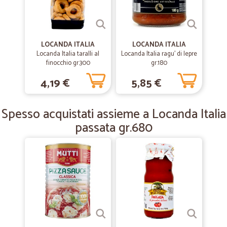
—
Debora P.
17/04/2019
consegna velocissima molto professionali
consegna velocissima molto professionali
LOCANDA ITALIA
LOCANDA ITALIA
Locanda Italia taralli al
Locanda Italia ragu' di lepre
finocchio gr.300
gr.180
—
Antonio M.
09/04/2019
Veloci e precisi
4,19 €
5,85 €
Nulla da ridire sanno fare bene il loro lavoro
Spesso acquistati assieme a Locanda Italia
passata gr.680
—
Cinzia R.
23/01/2019
Velocissimi nella spedizione ed…
Velocissimi nella spedizione ed imballaggio super curato!