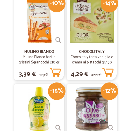
-10%
-14%
MULINO BIANCO
CHOCOLITALY
Mulino Bianco barilla
Chocolitaly torta vaniglia e
grissini Sgranocchi 210 gr.
crema ai pistacchi gr.450
3,39 €
4,29 €
3,79 €
4,99 €
-15%
-12%