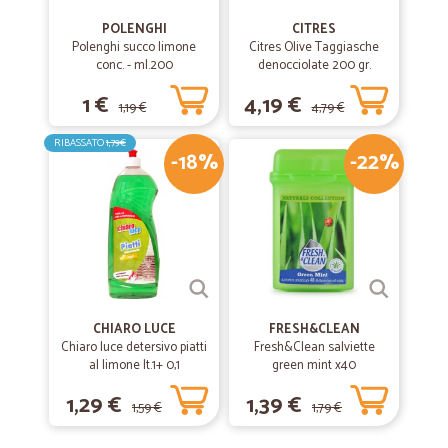
POLENGHI
CITRES
Polenghi succo limone
Citres Olive Taggiasche
conc. - ml.200
denocciolate 200 gr.
1 €
4,19 €
1,19 €
4,79 €
RIBASSATO
1,79€
-18%
-22%
CHIARO LUCE
FRESH&CLEAN
Chiaro luce detersivo piatti
Fresh&Clean salviette
al limone lt.1+ 0,1
green mint x40
1,29 €
1,39 €
1,59 €
1,79 €