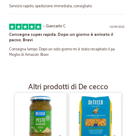
Servizio rapido, spedizione immediata, consigliato.
—
Giancarlo C.
02/09/2025
Consegna super rapida. Dopo un giorno è arrivato il
pacvo. Bravi
Consegna lampo. Dopo un solo giorno mi è stato recapitato il pa.
Meglio di Amazon. Bravi
—
Antonio T.
27/03/2025
veloci e sempre ben forniti unica pecca…
Altri prodotti di De cecco
veloci e sempre ben forniti unica pecca imballaggio del prodotto
—
Silvia R.
21/07/2022
fantastico servizio...prodotti di…
fantastico servizio...prodotti di qualita