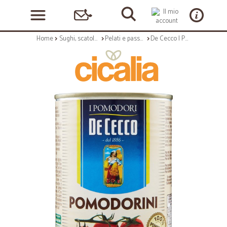
Home
Sughi, scatolame e condimenti
Pelati e passate, concentrati
De Cecco I Pomodori Pomodorini 400 gr.