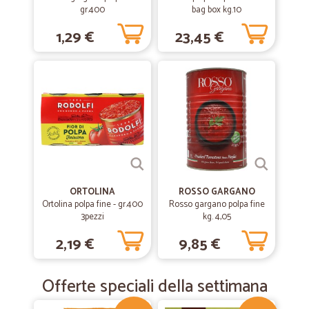
gr.400
bag box kg.10
1,29 €
23,45 €
ORTOLINA
ROSSO GARGANO
Ortolina polpa fine - gr.400
Rosso gargano polpa fine
3pezzi
kg. 4,05
2,19 €
9,85 €
Offerte speciali della settimana