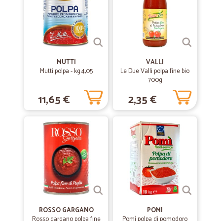
MUTTI
VALLI
Mutti polpa - kg.4,05
Le Due Valli polpa fine bio
700g
11,65 €
2,35 €
ROSSO GARGANO
POMI
Rosso gargano polpa fine
Pomì polpa di pomodoro