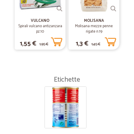
VULCANO
MOLISANA
Spirali vulcano antizanzara
Molisana mezze penne
pz.10
rigate n.19
1,55 €
1,3 €
1,95 €
1,45 €
Etichette