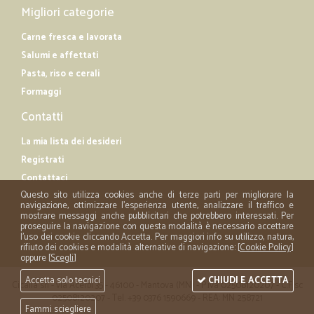
Migliori categorie
Carne fresca e lavorata
Salumi e affettati
Pasta, riso e cerali
Formaggi
Contatti
La mia lista dei desideri
Registrati
Contattaci
Questo sito utilizza cookies anche di terze parti per migliorare la
navigazione, ottimizzare l'esperienza utente, analizzare il traffico e
mostrare messaggi anche pubblicitari che potrebbero interessati. Per
proseguire la navigazione con questa modalità è necessario accettare
l'uso dei cookie cliccando Accetta. Per maggiori info su utilizzo, natura,
rifiuto dei cookies e modalità alternative di navigazione: [
Cookie Policy
]
oppure [
Scegli
]
Accetta solo tecnici
CHIUDI E ACCETTA
Cicalia srl - via Acerbi 35 - 46100 - Mantova (MN) - P.iva 02508120207 - C.Fisc
02508120207 - Tel. +39 0376 1590669 - REA: MN 258721
Fammi sciegliere