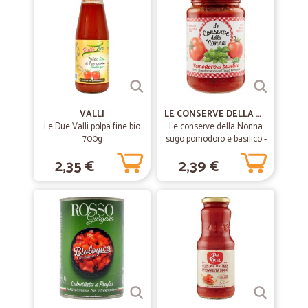
VALLI
LE CONSERVE DELLA NONNA
Le Due Valli polpa fine bio
Le conserve della Nonna
700g
sugo pomodoro e basilico -
gr.350
2,35 €
2,39 €