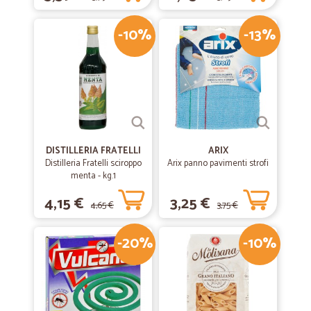
-10%
-13%
DISTILLERIA FRATELLI
ARIX
Distilleria Fratelli sciroppo
Arix panno pavimenti strofi
menta - kg.1
4,15 €
3,25 €
4,65 €
3,75 €
-20%
-10%