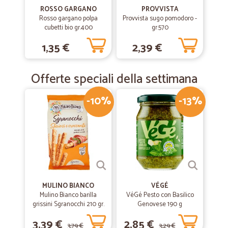
ROSSO GARGANO
PROVVISTA
Rosso gargano polpa
Provvista sugo pomodoro -
cubetti bio gr.400
gr.570
1,35 €
2,39 €
Offerte speciali della settimana
-10%
-13%
MULINO BIANCO
VÉGÉ
Mulino Bianco barilla
VéGé Pesto con Basilico
grissini Sgranocchi 210 gr.
Genovese 190 g
3,39 €
2,85 €
3,79 €
3,29 €