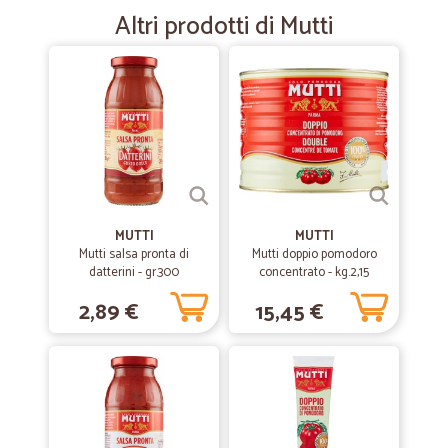
Merce arrivata velocemente e tenuta in fresco, ottimo imballaggio,
Altri prodotti di Mutti
però il prezzo non è competitivo con i supermercati più conosciuti e
diffusi in Italia.
—
Maurizio A.
28/12/2022
Ho acquistato del caffè da questa…
Ho acquistato del caffè da questa azienda. Il prodotto è arrivato
velocemente e ben imballato. Non posso che dare 5 stelle.
MUTTI
MUTTI
—
Guido C.
Mutti salsa pronta di
Mutti doppio pomodoro
18/11/2021
datterini - gr.300
concentrato - kg.2,15
Acquisto mostarda
2,89 €
15,45 €
Sito prenotazione facile e intuitivo; consegna avvenuta nei termini;
corriere gentile rispettoso delle normative covid19
—
.
23/02/2021
Ottima