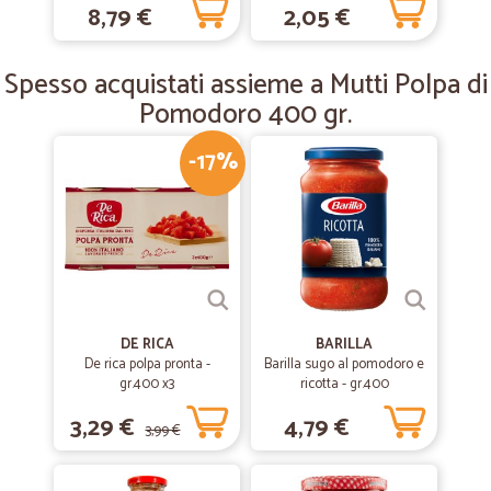
8,79 €
2,05 €
—
Luisana B.
30/07/2019
Direi ottimo servizio e veloci nella…
Spesso acquistati assieme a Mutti Polpa di
Direi ottimo servizio e veloci nella consegna. Grazie.
Pomodoro 400 gr.
-17%
DE RICA
BARILLA
De rica polpa pronta -
Barilla sugo al pomodoro e
gr.400 x3
ricotta - gr.400
3,29 €
4,79 €
3,99 €