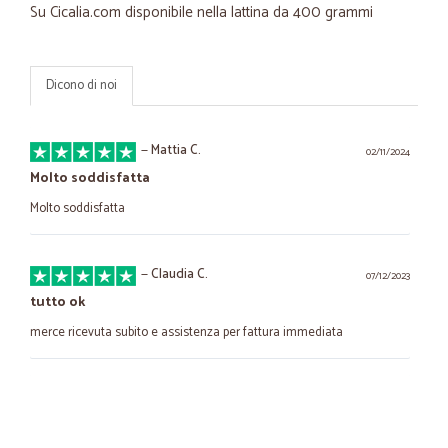
Su Cicalia.com disponibile nella lattina da 400 grammi
Dicono di noi
—
Mattia C.
02/11/2024
Molto soddisfatta
Molto soddisfatta
—
Claudia C.
07/12/2023
tutto ok
merce ricevuta subito e assistenza per fattura immediata
—
Annamaria P.
18/03/2023
assortimento e velocità di consegna