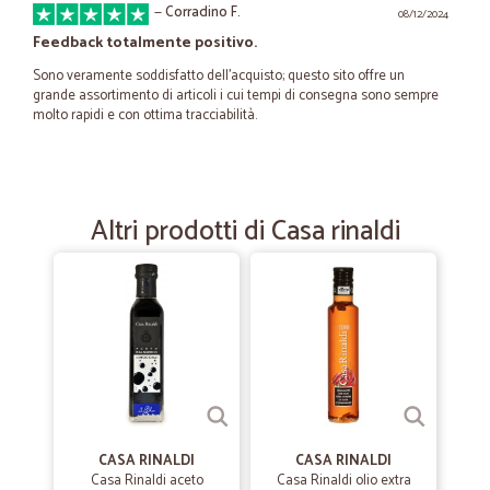
—
Corradino F.
08/12/2024
Feedback totalmente positivo.
Sono veramente soddisfatto dell'acquisto; questo sito offre un
grande assortimento di articoli i cui tempi di consegna sono sempre
molto rapidi e con ottima tracciabilità.
—
Nicoletta F.
22/03/2022
Comodo e puntuale
Altri prodotti di Casa rinaldi
Comodo e puntuale, un pò cari i prezzi ma il servizio a domicilio vale
la spesa
—
Fabrizio C.
28/02/2022
Esperienza positiva
Esperienza positiva, buono il numero di prodotti da poter scegliere ,
sito ben realizzato con foto e immagini di qualità. soddisfatto
CASA RINALDI
CASA RINALDI
Casa Rinaldi aceto
Casa Rinaldi olio extra