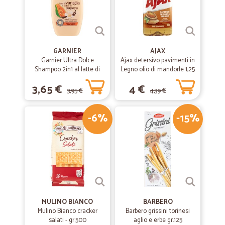
GARNIER
AJAX
Garnier Ultra Dolce
Ajax detersivo pavimenti in
Shampoo 2in1 al latte di
Legno olio di mandorle 1,25
Vaniglia e polpa di Papaya
L
3,65 €
4 €
per capelli lunghi, 300 ml.
3,95 €
4,39 €
-6%
-15%
MULINO BIANCO
BARBERO
Mulino Bianco cracker
Barbero grissini torinesi
salati - gr.500
aglio e erbe gr.125