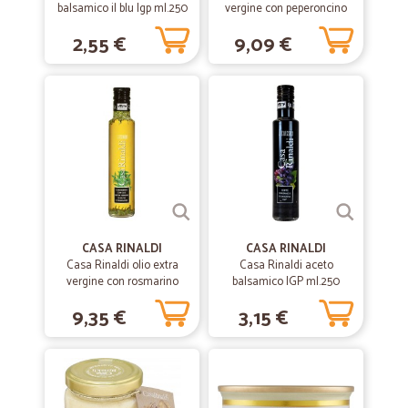
—
Gabriella G.
balsamico il blu Igp ml.250
vergine con peperoncino
22/05/2021
ml.250
Tutto perfetto
2,55 €
9,09 €
Tutto perfetto il pacco è arrivato ben imballato e nei tempi stabiliti
—
.
18/01/2021
Completi
Completi, su tutto
—
Patrizia V.
06/10/2020
CASA RINALDI
CASA RINALDI
Tutto perfetto.
Casa Rinaldi olio extra
Casa Rinaldi aceto
vergine con rosmarino
balsamico IGP ml.250
Tutto perfetto. Prodotti buonossimi grazie mille
ml.250
9,35 €
3,15 €
—
Rita R.
24/12/2019
Ottimo acquisto e ottimo servizio.
Ottimo acquisto e ottimo servizio.