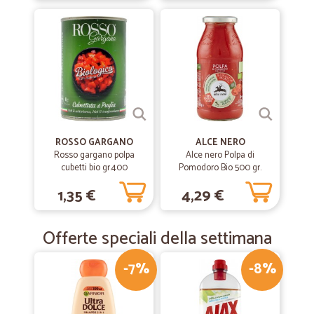
ROSSO GARGANO
ALCE NERO
Rosso gargano polpa
Alce nero Polpa di
cubetti bio gr.400
Pomodoro Bio 500 gr.
1,35 €
4,29 €
Offerte speciali della settimana
-7%
-8%