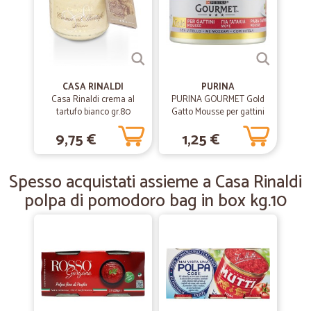
—
Claudio C.
27/12/2019
Servizio ottimo
Servizio ottimo. Veloce e preciso. Lo consiglio.
CASA RINALDI
PURINA
Casa Rinaldi crema al
PURINA GOURMET Gold
tartufo bianco gr.80
Gatto Mousse per gattini
—
Bice T.
con Vitello lattina 85 gr.
04/11/2019
9,75 €
1,25 €
Mi trovo bene perchè hanno uno dei miei…
Mi trovo bene perchè hanno uno dei miei prodotti preferiti a modico
Spesso acquistati assieme a Casa Rinaldi
prezzo. Spedizione veloce
polpa di pomodoro bag in box kg.10