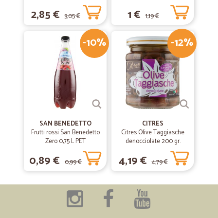
2,85 €
1 €
3,05 €
1,19 €
-10%
-12%
SAN BENEDETTO
CITRES
Frutti rossi San Benedetto
Citres Olive Taggiasche
Zero 0,75 L PET
denocciolate 200 gr.
0,89 €
4,19 €
0,99 €
4,79 €