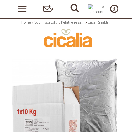
Home
Sughi, scatolame e condimenti
Pelati e passate, concentrati
Casa Rinaldi polpa di pomodoro bag in box kg.10