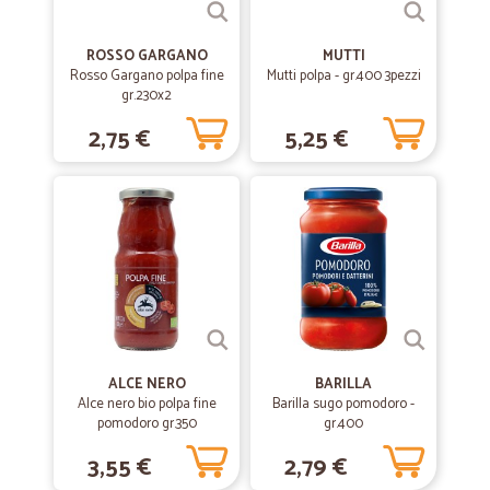
ROSSO GARGANO
MUTTI
Rosso Gargano polpa fine
Mutti polpa - gr.400 3pezzi
gr.230x2
2,75 €
5,25 €
ALCE NERO
BARILLA
Alce nero bio polpa fine
Barilla sugo pomodoro -
pomodoro gr.350
gr.400
3,55 €
2,79 €