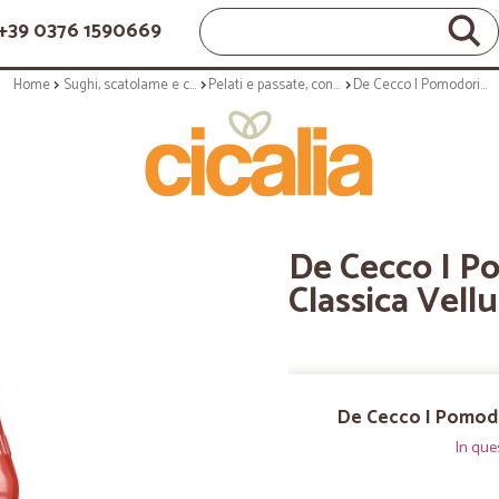
+39 0376 1590669
Home
Sughi, scatolame e condimenti
Pelati e passate, concentrati
De Cecco I Pomodori Passata Classica Vellutata 700 gr.
De Cecco I P
Classica Vellu
De Cecco I Pomodor
In que