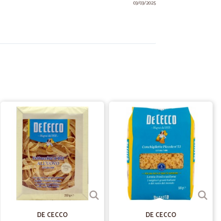
03/03/2025
26/11/2024
consegna. Tutto sommato sono soddisfatto.
28/11/2022
 e arrivato nei tempi prestabili. il catalogo offre
tere "etichetta fragile" per i corrieri.
06/04/2020
DE CECCO
DE CECCO