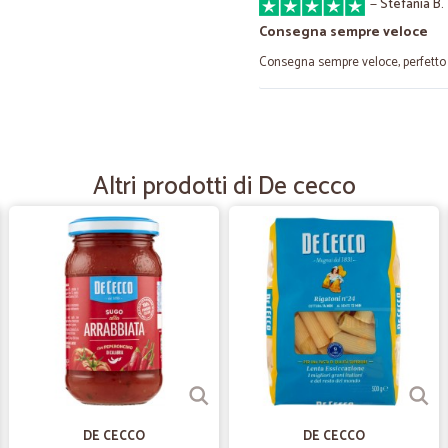
—
Stefania B.
Consegna sempre veloce
Consegna sempre veloce, perfetto
—
Fabio B.
Positiva
Altri prodotti di De cecco
Mi soddisfa la merce, i tempi di 
—
Andrea B.
Ottimo Servizio
Ottimo Servizio, Prodotto buonissimo
un'ampia scelta. Unico consiglio met
—
Dante C.
Ottimo servizio
DE CECCO
DE CECCO