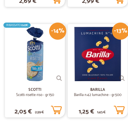
2,69 €
2,99 €
RIBASSATO
2,45€
-14%
-13%
SCOTTI
BARILLA
Scotti risette riso - gr.150
Barilla n.42 lumachine - gr.500
2,05 €
1,25 €
2,39 €
1,45 €