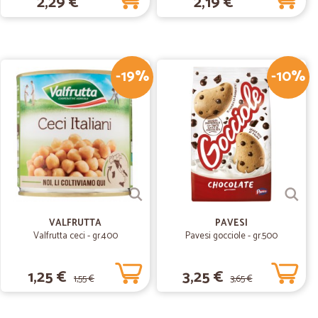
2,29 €
2,19 €
24/05/2019
avvero convenienti
-19%
-10%
D.
24/02/2019
VALFRUTTA
PAVESI
Valfrutta ceci - gr.400
Pavesi gocciole - gr.500
1,25 €
3,25 €
1,55 €
3,65 €