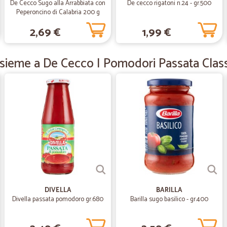
Ottimo servizio, veloce e con merc
De Cecco Sugo alla Arrabbiata con
De cecco rigatoni n.24 - gr.500
Peperoncino di Calabria 200 g
2,69 €
1,99 €
—
Stefania M.
Tutto bene
ssieme a De Cecco I Pomodori Passata Classi
Tutto bene. Prodotti ben confenzi
—
Elisa V.
Rapidi e precisi
Rapidi e precisi! Grazie
—
Andrea R.
Prodotto come richiesto
DIVELLA
BARILLA
Prodotto come richiesto, avevo sbagl
Divella passata pomodoro gr.680
Barilla sugo basilico - gr.400
problema ed ho ricevuto il tutto in 