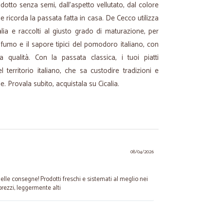
otto senza semi, dall’aspetto vellutato, dal colore
he ricorda la passata fatta in casa. De Cecco utilizza
alia e raccolti al giusto grado di maturazione, per
rofumo e il sapore tipici del pomodoro italiano, con
 qualità. Con la passata classica, i tuoi piatti
l territorio italiano, che sa custodire tradizioni e
e. Provala subito, acquistala su Cicalia.
08/04/2026
elle consegne! Prodotti freschi e sistemati al meglio nei
prezzi, leggermente alti