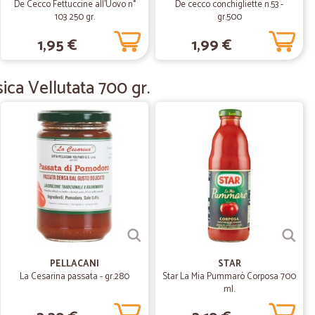
e di ottima qualità
De Cecco Fettuccine all'Uovo n°
De cecco conchigliette n.53 -
103 250 gr.
gr.500
1,95 €
1,99 €
01/04/2020
ca Vellutata 700 gr.
onati e consegna puntuale.
26/10/2019
18/07/2019
PELLACANI
STAR
iato l’indirizzo e mi hanno contattato loro per risolvere il
La Cesarina passata - gr.280
Star La Mia Pummarò Corposa 700
4 giorni
ml.