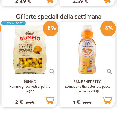
2,49 €
2,59 €
—
Dalila G.
Ottimo sito di acquisto
Offerte speciali della settimana
Ottimo sito di acquisto, a prezzi d
RIBASSATO
2,75€
-8%
-8%
—
Alessandro 
semi di finocchio per tisane
rapido e prodotto buono
RUMMO
SAN BENEDETTO
Rummo gnocchetti di patate
S.benedetto the deteinato pesca
gr.500
con ciuccio cl.25
2 €
1 €
2,19 €
1,09 €