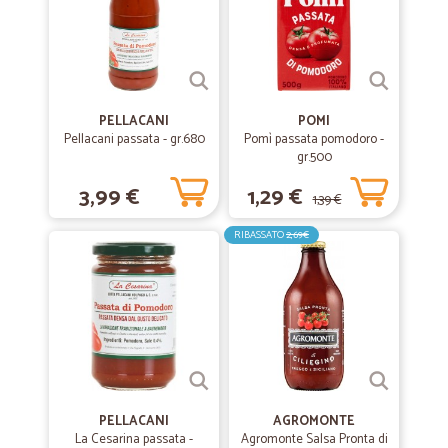
PELLACANI
POMI
Pellacani passata - gr.680
Pomì passata pomodoro -
gr.500
3,99 €
1,29 €
1,39 €
RIBASSATO
2,69€
PELLACANI
AGROMONTE
La Cesarina passata -
Agromonte Salsa Pronta di