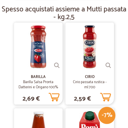
Spesso acquistati assieme a Mutti passata
- kg.2,5
—
Grazia M.
19/05/2020
Darei anche 10 stelle
Nonostante sia un periodo di forte sconvolgimento a causa del
COVID-19 ed essere stata costretta ad attendere la mezzanotte per
poter fare il mio ordine a causa del overbooking non posso che
mettere 5 stelle per la velocità con cui mi è stata consegnata la
spesa e per la pregevole attenzione con cui si è gestito questo
periodo difficile
BARILLA
CIRIO
Barilla Salsa Pronta
Cirio passata rustica -
Datterini e Origano 100%
ml.700
ingredienti italiani 300g
2,69 €
2,59 €
-7%