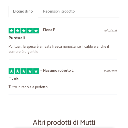
Dicono di noi
Recensioni prodotto
—
Elena P.
19/07/2026
Puntuali
Puntuali, la spesa è arrivata fresca nonostante il caldo e anche il
corriere èra gentile
—
Massimo roberto L.
21/05/2025
Tt ok
Tutto in regola e perfetto
—
Enrico P.
28/04/2025
Qualità del prodotto
Altri prodotti di Mutti
Costanza della qualita