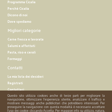
Programma Cicalia
Perché Cicalia
Dicono di noi
Dove spediamo
Migliori categorie
Carne fresca e lavorata
Salumi e affettati
Pasta, riso e cerali
Formaggi
Contatti
La mia lista dei desideri
Registrati
Contattaci
Questo sito utilizza cookies anche di terze parti per migliorare la
navigazione, ottimizzare l'esperienza utente, analizzare il traffico e
mostrare messaggi anche pubblicitari che potrebbero interessati. Per
proseguire la navigazione con questa modalità è necessario accettare
l'uso dei cookie cliccando Accetta. Per maggiori info su utilizzo, natura,