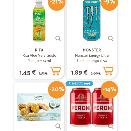
-21%
-9%
RITA
MONSTER
Rita Aloe Vera Gusto
Monster Energy Ultra
Mango 500 ml
Fiesta mango cl.50
1,45 €
1,89 €
1,85 €
2,09 €
RIBASSATO
2,39€
-20%
-14%