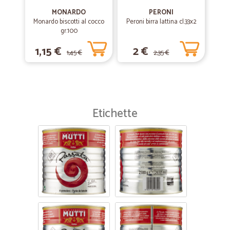
MONARDO
PERONI
Monardo biscotti al cocco
Peroni birra lattina cl.33x2
gr.100
1,15 €
2 €
1,45 €
2,35 €
Etichette