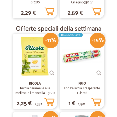
gr.280
Ciliegino 330 gr.
2,29 €
2,59 €
Offerte speciali della settimana
RIBASSATO
1,29€
-11%
-15%
RICOLA
FRIO
Ricola caramelle alla
Frio Pellicola Trasparente
melissa e limoncella - gr.70
15 Metri
2,25 €
1 €
2,55 €
1,19 €