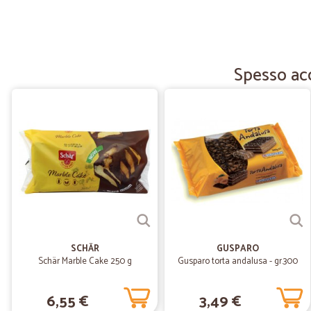
Spesso acq
SCHÄR
GUSPARO
Schär Marble Cake 250 g
Gusparo torta andalusa - gr.300
6,55 €
3,49 €