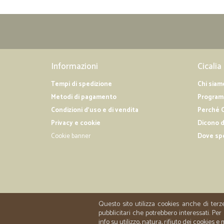
Informazioni
Cicalia
Tempi di spedizione
Chi siam
Metodi di pagamento
Programm
Condizioni d'uso e di vendita
Perché C
Privacy e cookie
Dicono d
Cookie banner
Dove sp
Questo sito utilizza cookies anche di terz
pubblicitari che potrebbero interessati. P
info su utilizzo, natura, rifiuto dei cookies e