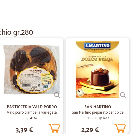
10/03/2020
facile nei…
 nei supermercati. Ha un sapore piacevole. Sono stato
chio gr.280
prodotto, l'ho provato e mi sono innamorato. Grazie.
06/11/2019
Very, very, very buono, good, gut, bon, 良好, خير
28/10/2019
e velocissima!
PASTICCERIA VALDIPORRO
SAN MARTINO
Valdiporro ciambella variegata
San Martino preparato per dolce
gr.400
belga - gr.100
08/10/2019
3,39 €
2,29 €