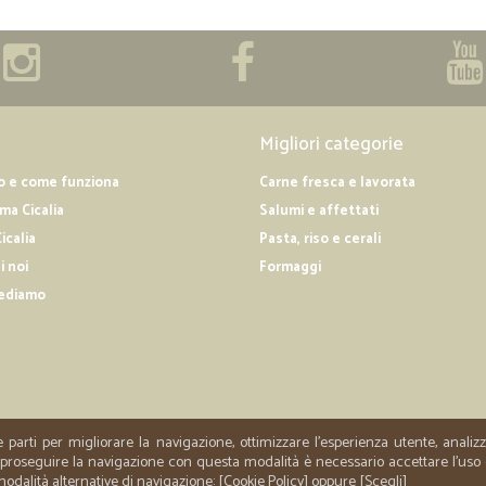
Migliori categorie
o e come funziona
Carne fresca e lavorata
a Cicalia
Salumi e affettati
icalia
Pasta, riso e cerali
i noi
Formaggi
ediamo
e parti per migliorare la navigazione, ottimizzare l'esperienza utente, anali
er proseguire la navigazione con questa modalità è necessario accettare l'uso
 modalità alternative di navigazione: [
Cookie Policy
] oppure [
Scegli
]