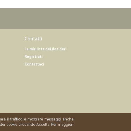
Contatti
La mia lista dei desideri
Registrati
Contattaci
zzare il traffico e mostrare messaggi anche
 dei cookie cliccando Accetta. Per maggiori