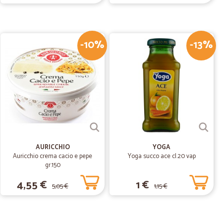
27/12/2018
-10%
-13%
04/12/2018
rriere…
ccellenti
AURICCHIO
YOGA
Auricchio crema cacio e pepe
Yoga succo ace cl.20 vap
28/11/2018
gr.150
o a…
4,55 €
1 €
,ottimi prodotti, spedizione veloce e ottimo
5,05 €
1,15 €