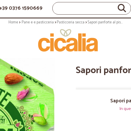
+39 0376 1590669
Home
Pane e e pasticceria
Pasticceria secca
Sapori panforte al pistacchio gr.280
Sapori panfor
Sapori pa
In que