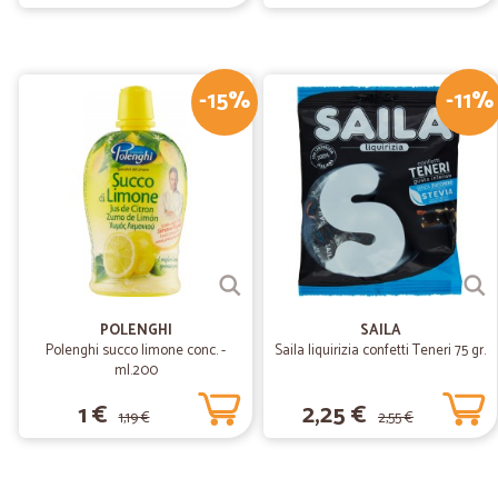
-15%
-11%
POLENGHI
SAILA
Polenghi succo limone conc. -
Saila liquirizia confetti Teneri 75 gr.
ml.200
1 €
2,25 €
1,19 €
2,55 €