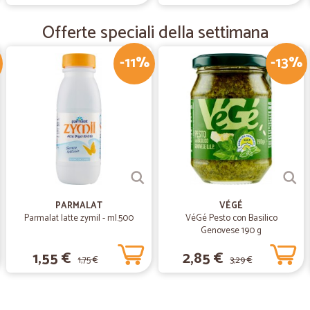
Ottimo servizio !!!
Offerte speciali della settimana
—
Adriano B.
-11%
-13%
seri e rapidi
seri e rapidi
—
Mario S.
Tutto perfetto prodotti e co
Tutto perfetto prodotti e corriere e
PARMALAT
VÉGÉ
Parmalat latte zymil - ml.500
VéGé Pesto con Basilico
—
Trustpilot
Genovese 190 g
Un supermercato consigliat
1,55 €
2,85 €
1,75 €
Un supermercato consigliato a tutti
3,29 €
confezionamento della merce.