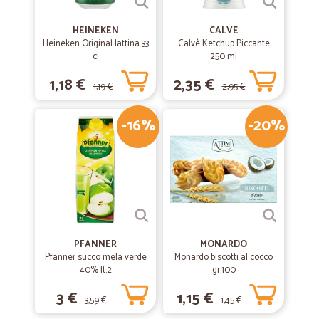
HEINEKEN
CALVE
Heineken Original lattina 33
Calvè Ketchup Piccante
cl
250 ml
1,18 €
2,35 €
1,19 €
2,95 €
-16%
-20%
PFANNER
MONARDO
Pfanner succo mela verde
Monardo biscotti al cocco
40% lt.2
gr.100
3 €
1,15 €
3,59 €
1,45 €