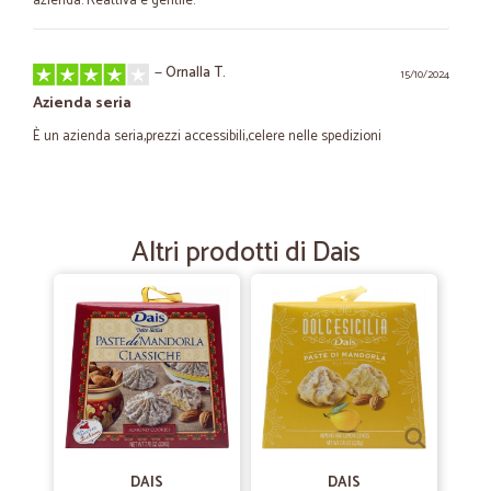
azienda. Reattiva e gentile.
—
Ornalla T.
15/10/2024
Azienda seria
È un azienda seria,prezzi accessibili,celere nelle spedizioni
—
Diana M.
03/10/2024
La velocità di consegna
Altri prodotti di Dais
La velocità di consegna, i prodotti sono confezionati mirabilmente, il
prezzo, un pochino meno del resto
—
Rene G.
24/10/2021
Apprezziamo vostro servizio…
Apprezziamo vostro servizio professionale Veloce e affidabile
DAIS
DAIS