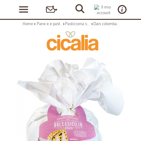
Home
Pane e e pasticceria
Pasticceria secca
Dais colomba con crema alla ricotta e gocce di cioccolato fondente incartata gr.800