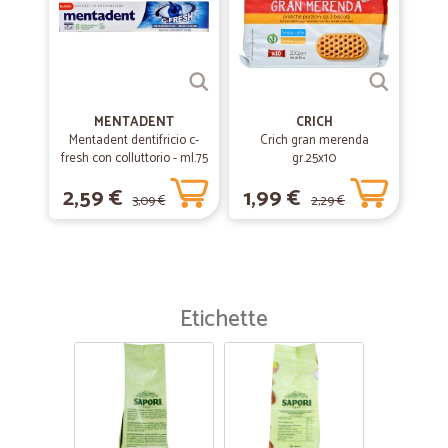
MENTADENT
CRICH
Mentadent dentifricio c-
Crich gran merenda
fresh con colluttorio - ml.75
gr.25x10
2,59 €
1,99 €
3,09 €
2,29 €
Etichette