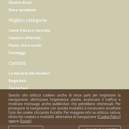
Dicono di noi
Dove spediamo
Migliori categorie
Carne fresca e lavorata
Salumi e affettati
Pasta, riso e cerali
Formaggi
Contatti
La mia lista dei desideri
Registrati
Contattaci
Questo sito utilizza cookies anche di terze parti per migliorare la
navigazione, ottimizzare l'esperienza utente, analizzare il traffico e
mostrare messaggi anche pubblicitari che potrebbero interessati. Per
proseguire la navigazione con questa modalità è necessario accettare
l'uso dei cookie cliccando Accetta. Per maggiori info su utilizzo, natura,
rifiuto dei cookies e modalità alternative di navigazione: [
Cookie Policy
]
oppure [
Scegli
]