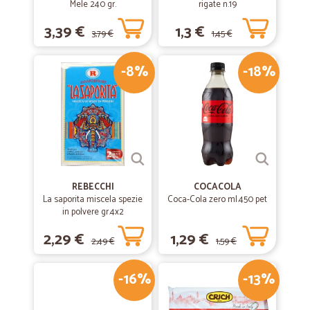
Mele 240 gr.
rigate n.19
Servizio puntuale e celerissimo
3,39 €
1,3 €
3,79 €
1,45 €
Servizio puntuale e celerissimo
-8%
-18%
REBECCHI
COCACOLA
La saporita miscela spezie
Coca-Cola zero ml.450 pet
in polvere gr.4x2
2,29 €
1,29 €
2,49 €
1,59 €
-16%
-13%