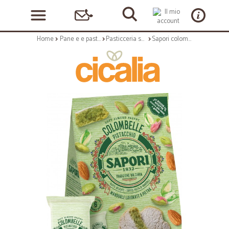
Home
Pane e e pasticceria
Pasticceria secca
Sapori colombelle al pistacchio x6 gr.127