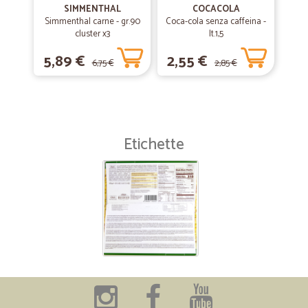
SIMMENTHAL
COCACOLA
Simmenthal carne - gr.90
Coca-cola senza caffeina -
cluster x3
lt.1,5
5,89 €
2,55 €
6,75 €
2,85 €
Etichette