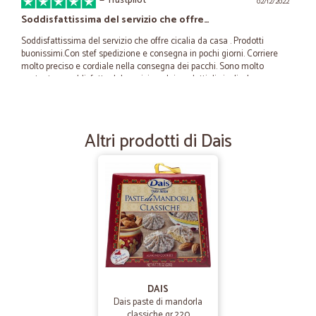
—
Trustpilot
02/12/2022
Soddisfattissima del servizio che offre…
Soddisfattissima del servizio che offre cicalia da casa . Prodotti
buonissimi.Con stef spedizione e consegna in pochi giorni. Corriere
molto preciso e cordiale nella consegna dei pacchi. Sono molto
contenta e soddisfatta del servizio e dei prodotti di cicalia. Lo
consiglio
Altri prodotti di Dais
—
Robert S.
24/07/2022
Un servizio e consegna eccezionale!
Un servizio e consegna eccezionale!Sempre perfetto!
—
Chiara F.
02/12/2021
Ottimo servizio
Spesa arrivata puntualmente. Pacco integro, contenente anche
campioncini di prodotti. Pienamente soddisfatta.
DAIS
Dais paste di mandorla
classiche gr.220