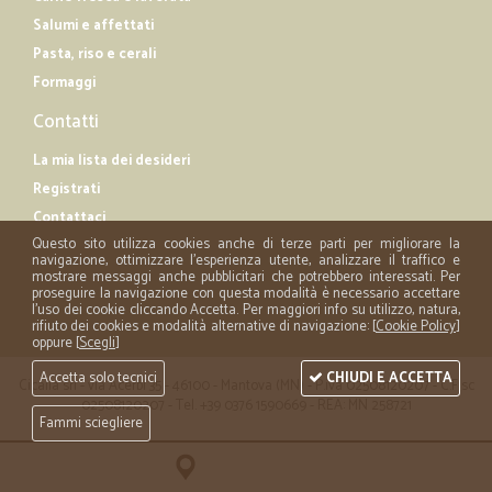
Salumi e affettati
Pasta, riso e cerali
Formaggi
Contatti
La mia lista dei desideri
Registrati
Contattaci
Questo sito utilizza cookies anche di terze parti per migliorare la
navigazione, ottimizzare l'esperienza utente, analizzare il traffico e
mostrare messaggi anche pubblicitari che potrebbero interessati. Per
proseguire la navigazione con questa modalità è necessario accettare
l'uso dei cookie cliccando Accetta. Per maggiori info su utilizzo, natura,
rifiuto dei cookies e modalità alternative di navigazione: [
Cookie Policy
]
oppure [
Scegli
]
Accetta solo tecnici
CHIUDI E ACCETTA
Cicalia srl - via Acerbi 35 - 46100 - Mantova (MN) - P.iva 02508120207 - C.Fisc
02508120207 - Tel. +39 0376 1590669 - REA: MN 258721
Fammi sciegliere