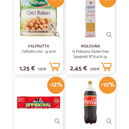
Prezzo ok
Prezzo ok , tempi di consegna buoni
—
Paola G.
16/01/2020
Spedizione rapida e prodotti…
Spedizione rapida e prodotti rispondenti alle aspettative.
VALFRUTTA
MOLISANA
Valfrutta ceci - gr.400
la Molisana Gluten free
Spaghetti N°15 400 gr.
—
Luca M.
03/06/2019
1,25 €
2,45 €
1,55 €
2,65 €
ottimo prezzo tempi di consegna davvero…
ottimo prezzo tempi di consegna davvero veloci
-12%
-10%