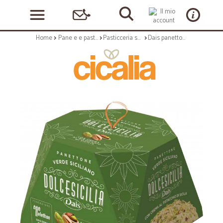
Home
Pane e e pasticceria
Pasticceria secca
Dais panettone farcito con crema di pistacchio di Sicilia gr.800