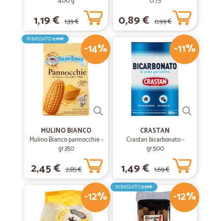
400 g
cl.75
1,19 €
0,89 €
1,39 €
0,99 €
RIBASSATO
2,99€
-14%
-11%
MULINO BIANCO
CRASTAN
Mulino Bianco pannocchie -
Crastan bicarbonato -
gr.350
gr.500
2,45 €
1,49 €
2,85 €
1,69 €
RIBASSATO
2,59€
-12%
-12%