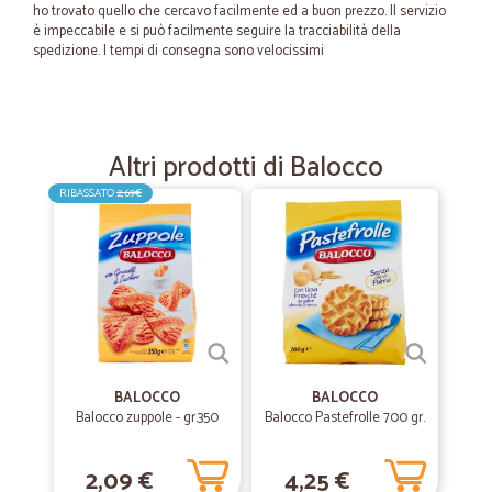
ho trovato quello che cercavo facilmente ed a buon prezzo. Il servizio
è impeccabile e si può facilmente seguire la tracciabilità della
spedizione. I tempi di consegna sono velocissimi
—
Ferruccio M.
11/06/2025
Complimenti
Altri prodotti di Balocco
Ottimo sito tutto chiare semplice e funzionante. Ottimo anche il
RIBASSATO
2,69€
corriere ed i tempi di consegna. ????
—
Fabrizio P.
25/04/2023
Acquisto
Tutto ok, perfetto e preciso
BALOCCO
BALOCCO
—
.
Balocco zuppole - gr.350
Balocco Pastefrolle 700 gr.
30/11/2021
Eccezionale!!!
2,09 €
4,25 €
Eccezionale!!!