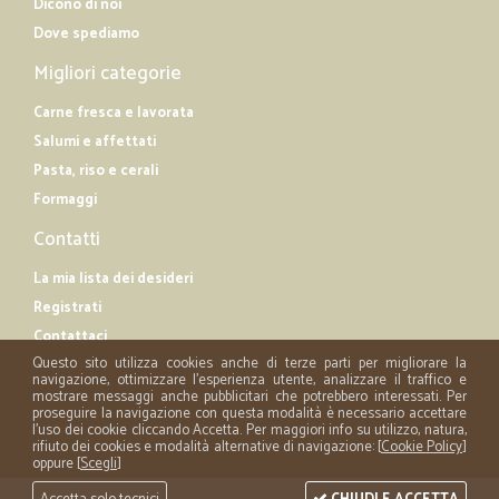
Dicono di noi
Dove spediamo
Migliori categorie
Carne fresca e lavorata
Salumi e affettati
Pasta, riso e cerali
Formaggi
Contatti
La mia lista dei desideri
Registrati
Contattaci
Questo sito utilizza cookies anche di terze parti per migliorare la
navigazione, ottimizzare l'esperienza utente, analizzare il traffico e
mostrare messaggi anche pubblicitari che potrebbero interessati. Per
proseguire la navigazione con questa modalità è necessario accettare
l'uso dei cookie cliccando Accetta. Per maggiori info su utilizzo, natura,
rifiuto dei cookies e modalità alternative di navigazione: [
Cookie Policy
]
oppure [
Scegli
]