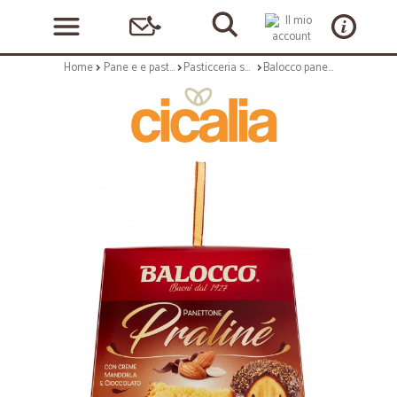
Home
Pane e e pasticceria
Pasticceria secca
Balocco panettone praline' gr.800