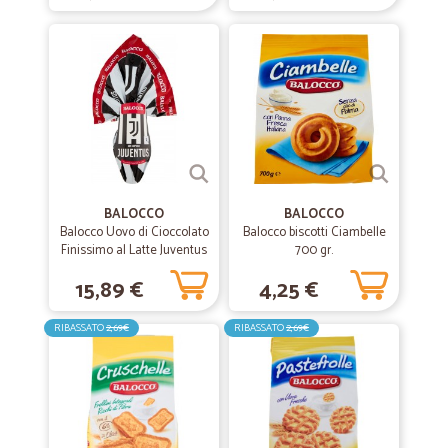
—
Marco B.
22/07/2021
Tutto perfetto
Tutto perfetto, spedizione veloce, imballaggio ineccepibile, servizio
assistenza molto cortese.
—
Elena P.
29/07/2020
BALOCCO
BALOCCO
Servizio ottimo
Balocco Uovo di Cioccolato
Balocco biscotti Ciambelle
Finissimo al Latte Juventus
700 gr.
Servizio ottimo! Veloce e puntuale: la farina che ho ordinato è
240 gr.
introvabile nei negozi!
15,89 €
4,25 €
RIBASSATO
2,69€
RIBASSATO
2,69€
—
Liviana P.
20/06/2020
Ottimo servizio
Ottimo servizio, puntualità nel recapito, ottimo l'imballaggio.