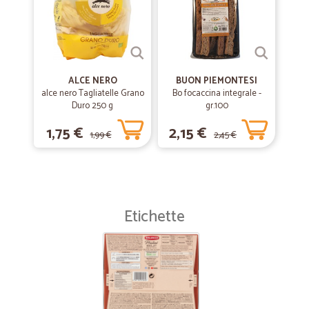
ALCE NERO
BUON PIEMONTESI
alce nero Tagliatelle Grano
Bo focaccina integrale -
Duro 250 g
gr.100
1,75 €
2,15 €
1,99 €
2,45 €
Etichette