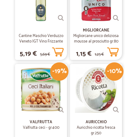
MIGLIORCANE
Cantine Maschio Verduzzo
Migliorcane unico deliziosa
Veneto IGT Vino Frizzante
mousse al prosciutto gr.80
75 cl.
5,19 €
1,15 €
5,69 €
1,25 €
-19%
-10%
VALFRUTTA
AURICCHIO
Valfrutta ceci - gr.400
Auricchio ricotta fresca
gr.250