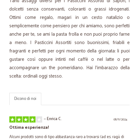
Tanti assaggi diversi per i Pasticcini Assortiti di Sapori, i
dolcetti senza conservanti, coloranti o grassi idrogenati.
Ottimi come regalo, magari in un cesto natalizio o
semplicemente come pensiero per chi amiamo, sono perfetti
anche per te, se ami la pasta frolla e non puoi proprio farne
a meno. I Pasticcini Assortiti sono buonissimi, friabili e
fragranti e perfetti per ogni momento della giornata: li puoi
gustare così oppure intinti nel caffè o nel latte o per
accompagnare un the pomeridiano. Hai l’imbarazzo della
scelta: ordinali oggi stesso.
Dicono di noi
—
Enrica C.
08/11/2024
Ottima esperienza!
Alcuni prodotti sono di tipo abbastanza raro a trovarsi (ad es. ragù di