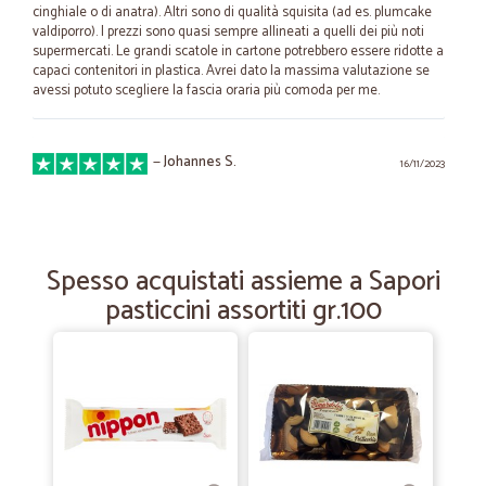
cinghiale o di anatra). Altri sono di qualità squisita (ad es. plumcake
valdiporro). I prezzi sono quasi sempre allineati a quelli dei più noti
supermercati. Le grandi scatole in cartone potrebbero essere ridotte a
capaci contenitori in plastica. Avrei dato la massima valutazione se
avessi potuto scegliere la fascia oraria più comoda per me.
—
Johannes S.
16/11/2023
Tutto Ok
Tutto Ok, perfetto
Spesso acquistati assieme a Sapori
—
Virginia maria cristina Z.
pasticcini assortiti gr.100
26/11/2021
Tutto perfetto
Tutto perfetto, dall'ordine al ricevimento pacco. Ottimi prodotti e
ottimo servizio di spedizione.
—
Marco B.
19/04/2021
QUESTA VOLTA è ANDATO TUTTO BENE