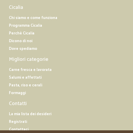
Cicalia
Chi siamo e come funziona
Programma Cicalia
Perché Cicalia
Dicono di noi
Dove spediamo
Migliori categorie
Carne fresca e lavorata
Salumi e affettati
Pasta, riso e cerali
Formaggi
Contatti
La mia lista dei desideri
Registrati
Contattaci