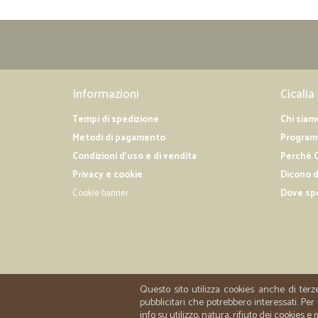
Informazioni
Cicalia
Tempi di spedizione
Chi siam
Metodi di pagamento
Programm
Condizioni d'uso e di vendita
Perché C
Privacy e cookie
Dicono d
Cookie banner
Dove sp
Questo sito utilizza cookies anche di terz
pubblicitari che potrebbero interessati. P
info su utilizzo, natura, rifiuto dei cookies e