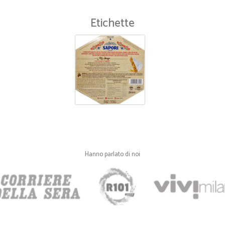
—
Agriturismo
Molto seri
Etichette
Molto seri! consegna veloce e bu
—
Maurizio B.
Bene
Decisamente buoni e soprattutto att
Hanno parlato di noi