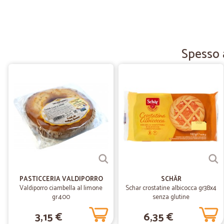
Spesso 
PASTICCERIA VALDIPORRO
SCHÄR
Valdiporro ciambella al limone
Schar crostatine albicocca gr38x4
gr.400
senza glutine
3,15 €
6,35 €