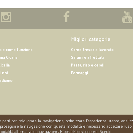
Migliori categorie
o e come funziona
Carne fresca e lavorata
a Cicalia
Salumi e affettati
icalia
Pasta, riso e cerali
i noi
Formaggi
ediamo
e parti per migliorare la navigazione, ottimizzare l'esperienza utente, anali
er proseguire la navigazione con questa modalità è necessario accettare l'uso
 modalità alternative di navigazione: [
Cookie Policy
] oppure [
Scegli
]