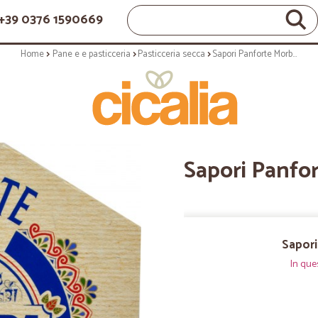
+39 0376 1590669
Home
Pane e e pasticceria
Pasticceria secca
Sapori Panforte Morbido 320 g
Sapori Panfo
Sapori
In que