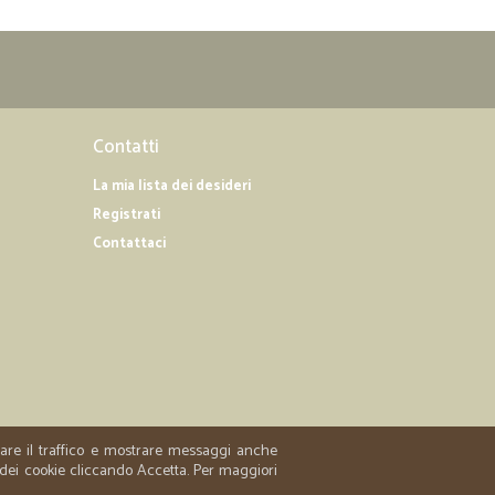
Contatti
La mia lista dei desideri
Registrati
Contattaci
zzare il traffico e mostrare messaggi anche
 dei cookie cliccando Accetta. Per maggiori