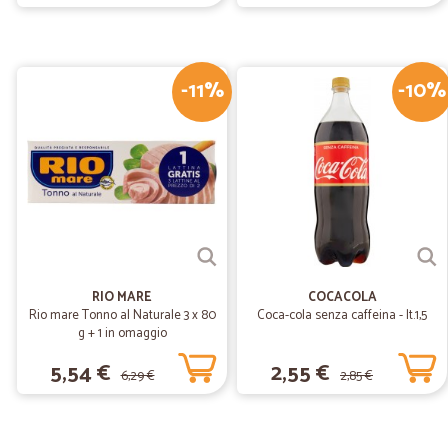
-11%
-10%
RIO MARE
COCACOLA
Rio mare Tonno al Naturale 3 x 80
Coca-cola senza caffeina - lt.1,5
g + 1 in omaggio
5,54 €
2,55 €
6,29 €
2,85 €