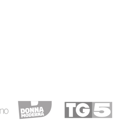
 C.
16/05/2019
ona comunicazione.
17/01/2019
enti: si sente che c’è la tensione di chi vuole migliorare