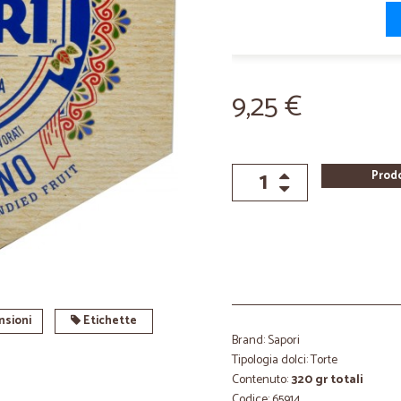
9,25 €
Prod
sioni
Etichette
Brand: Sapori
Tipologia dolci: Torte
Contenuto:
320 gr totali
Codice: 65914