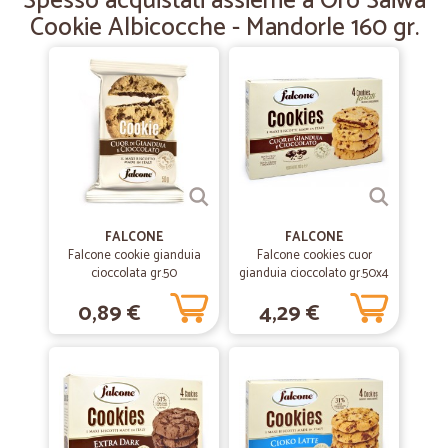
Spesso acquistati assieme a Oro Saiwa
Cookie Albicocche - Mandorle 160 gr.
Ottimo sito di acquisto, a prezzi davvero convenienti
FALCONE
FALCONE
Falcone cookie gianduia
Falcone cookies cuor
cioccolata gr.50
gianduia cioccolato gr.50x4
0,89 €
4,29 €