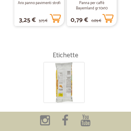
Arix panno pavimenti strofi
Panna per caffè
Bayernland gr.10x10
3,25 €
0,79 €
3,75 €
0,89 €
Etichette