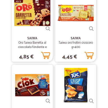
—
Vincenzo F.
19/03/2022
Buonissimo servizio
Buonissimo servizio, grande varietà di prodotti e consegne puntuali.
La merce viene consegnata in ottimo stato
SAIWA
SAIWA
Oro Saiwa Barretta al
Saiwa oro frollini cruscoro
—
Alessandra Z.
cioccolato fondente e
gr.400
03/11/2021
nocciole 4 x 40 gr.
PER ME E' STATA POSIVITA
4,85 €
4,45 €
PER ME E' STATA POSIVITA
—
Ivana G.
10/05/2021
in generale sono soddisfatta del…
in generale sono soddisfatta del rapporto con Cicalia e lo testimonia
il fatto che continuo periodicamente a fare acquisti. A volte gli
scatoloni arrivano rovinati; l'attuale sistema di inscatolamento è
molto più funzionale del precedente.