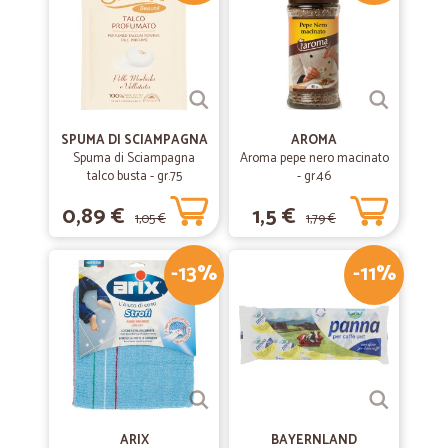
SPUMA DI SCIAMPAGNA
AROMA
Spuma di Sciampagna
Aroma pepe nero macinato
talco busta - gr.75
- gr.46
0,89 €
1,5 €
1,05 €
1,79 €
-13%
-11%
ARIX
BAYERNLAND