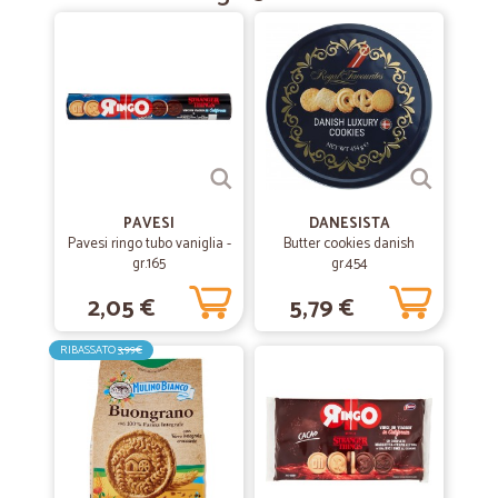
PAVESI
DANESISTA
Pavesi ringo tubo vaniglia -
Butter cookies danish
gr.165
gr.454
2,05 €
5,79 €
RIBASSATO
3,99€