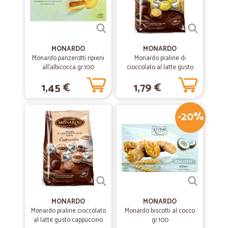
Il servizio era chiaro e all'altezza, la merce è arrivata integra e ben
imballata.Grazie
—
Giuseppe P.
MONARDO
MONARDO
02/09/2023
Monardo panzerotti ripieni
Monardo praline di
Consegne puntuali
all'albicocca gr.100
cioccolato al latte gusto
limone busta gr.100
Consegne puntuali. Ampia scelta di prodotti. Prezzi nella norma
1,45 €
1,79 €
considerato il servizio di consegna a domicilio e con mezzi
refrigerati.. Cinque stelle ben meritate.
-20%
—
Sara P.
19/05/2022
Velocissimi nella consegna
Velocissimi nella consegna
—
Davide M.
21/12/2020
MONARDO
MONARDO
Ottimo
Monardo praline cioccolato
Monardo biscotti al cocco
al latte gusto cappuccino
gr.100
Ottimo, consegna veloce ed eccellente, finalmente posso avere la