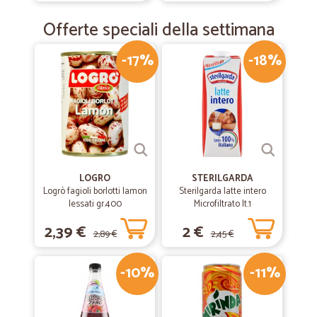
Offerte speciali della settimana
-17%
-18%
LOGRO
STERILGARDA
Logrò fagioli borlotti lamon
Sterilgarda latte intero
lessati gr.400
Microfiltrato lt.1
2,39 €
2 €
2,89 €
2,45 €
-10%
-11%