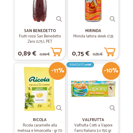
SAN BENEDETTO
MIRINDA
Frutti rossi San Benedetto
Mirinda lattina sleek cl.33
Zero 0,75 L PET
0,89 €
0,75 €
0,99 €
0,85 €
RIBASSATO
4,15€
-11%
-10%
RICOLA
VALFRUTTA
Ricola caramelle alla
Valfrutta Cotti a Vapore
melissa e limoncella - gr.70
Farro Italiano 3 x 150 gr.