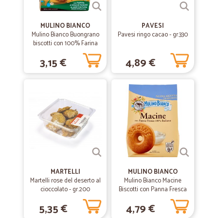
MULINO BIANCO
PAVESI
Mulino Bianco Buongrano
Pavesi ringo cacao - gr.330
biscotti con 100% Farina
Integrale 350 gr.
3,15 €
4,89 €
MARTELLI
MULINO BIANCO
Martelli rose del deserto al
Mulino Bianco Macine
cioccolato - gr.200
Biscotti con Panna Fresca
800g
5,35 €
4,79 €