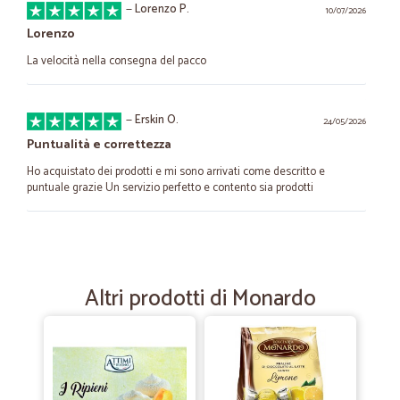
—
Lorenzo P.
10/07/2026
Lorenzo
La velocità nella consegna del pacco
—
Erskin O.
24/05/2026
Puntualità e correttezza
Ho acquistato dei prodotti e mi sono arrivati come descritto e
puntuale grazie Un servizio perfetto e contento sia prodotti
—
Enrica N.
05/03/2025
Soddisfatta!
Altri prodotti di Monardo
I prodotti e i prezzi sono buoni e la consegna veloce
—
Oliver J.
23/09/2023
Very Fair and Fast