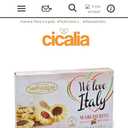
Home
Pane e e pasticceria
Pasticceria secca
Monardo biscotti margherite con cuore di ciliegie gr.130