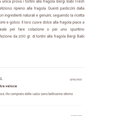
unica prova i tortini alla fragola Bergi Babi Fresh
lizioso ripieno alla fragola. Questi pasticcini dalla
 ingredienti naturali e genuini, seguendo la ricetta
imi e golosi. Il loro cuore dolce alla fragola piace a
’ideale per fare colazione o per uno spuntino
ezione da 200 gr. di tortini alla fragola Bergi Babi
G.
23/04/2022
tra veloce
oce. Ho comprato delle calze sono bellissime ottimo