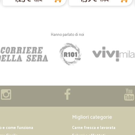
1,35 €
1,79 €
—
Silvia D.
Qui ho trovato un prodotto
Qui ho trovato un prodotto che ce
Ho approfittato per comprare anche 
spedizione è stata veloce.
Hanno parlato di noi
—
Silvana C.
Salve,tutto bene e tanto ge
Salve,tutto bene e tanto gentili rin
Migliori categorie
o e come funziona
Carne fresca e lavorata