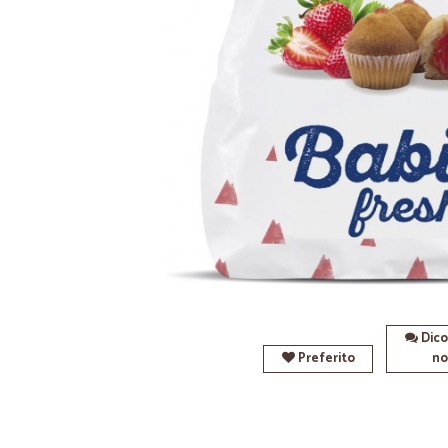
Dico
Preferito
no