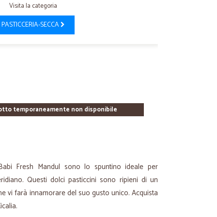
Visita la categoria
PASTICCERIA-SECCA
otto temporaneamente non disponibile
i Babi Fresh Mandul sono lo spuntino ideale per
iano. Questi dolci pasticcini sono ripieni di un
che vi farà innamorare del suo gusto unico. Acquista
calia.