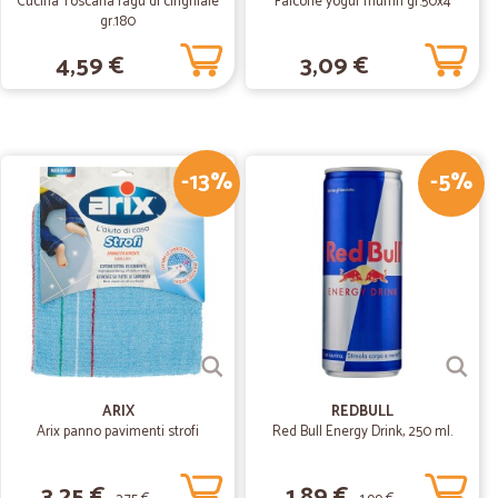
Cucina Toscana ragù di cinghiale
Falcone yogur muffin gr.50x4
gr.180
4,59 €
3,09 €
17/01/2020
-13%
-5%
18/09/2019
T.
15/06/2019
ARIX
REDBULL
Arix panno pavimenti strofi
Red Bull Energy Drink, 250 ml.
bile e precisa
3,25 €
1,89 €