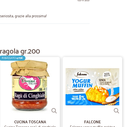
02/11/2021
seriosita, grazie alla prossima!
25/06/2021
fragola gr.200
RIBASSATO
4,75€
.
24/08/2020
parte il…
l pane pema Della loacker allora ho curiosato su internet
 provato a prenderlo e sono rimasto sorpreso dalla
04/04/2020
CUCINA TOSCANA
FALCONE