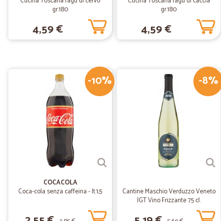
Cucina Toscana ragù di cervo
Cucina Toscana ragù di caccia
gr.180
gr.180
4,59 €
4,59 €
-10%
-8%
COCACOLA
Coca-cola senza caffeina - lt.1,5
Cantine Maschio Verduzzo Veneto
IGT Vino Frizzante 75 cl.
2,55 €
5,19 €