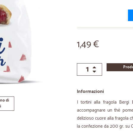
1,49 €
Prod
Informazioni
no di
I tortini alla fragola Berg
i
accompagnare un thè pomerid
delizioso cuore alla fragola 
la confezione da 200 gr. su Ci