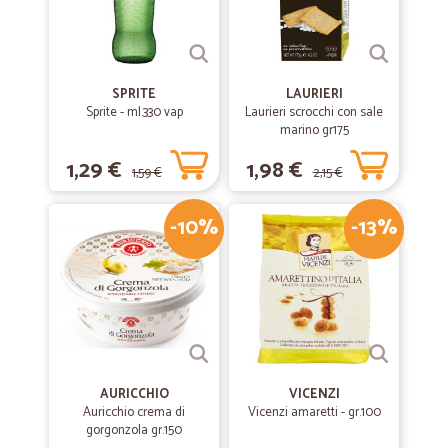
SPRITE
LAURIERI
Sprite - ml.330 vap
Laurieri scrocchi con sale
marino gr175
1,29 €
1,98 €
1,59 €
2,15 €
-10%
-13%
AURICCHIO
VICENZI
Auricchio crema di
Vicenzi amaretti - gr.100
gorgonzola gr.150