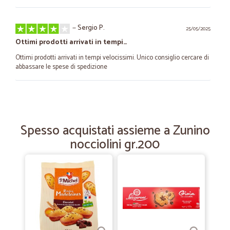
—
Sergio P.
25/05/2025
Ottimi prodotti arrivati in tempi…
Ottimi prodotti arrivati in tempi velocissimi. Unico consiglio cercare di
abbassare le spese di spedizione
—
Gabriella L.
28/03/2025
Tutto ottimo
Spesso acquistati assieme a Zunino
Tutto ottimo
nocciolini gr.200
—
Alessandro Q.
10/04/2024
5 stelle veramente meritate
E' la seconda volta che acquisto da Cicalia "Specchio" spumante
extradry della Val d'oca, che trovo eccellente (la prima volta avevo un
altro account dove ho smarrito la password). Lo spumante arriva
sempre fresco, ottimo il prezzo e la spedizione è velocissima.