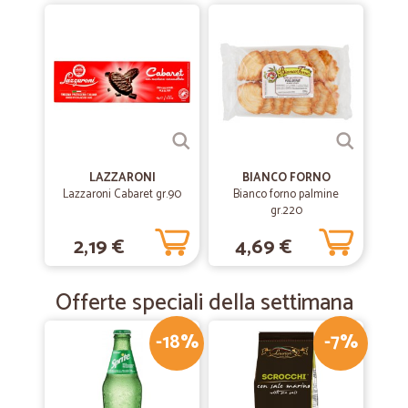
Precisi e veloci
Tutto arrivato con velocità e nei tempi stabiliti
—
Maddalena D.
05/09/2020
Gentilissimi e velocissimi
Gentilissimi e velocissimi. Consigliato
LAZZARONI
BIANCO FORNO
Lazzaroni Cabaret gr.90
Bianco forno palmine
gr.220
—
Maurizio Q.
01/10/2019
2,19 €
4,69 €
tutto ok
Tutto è andato bene. Prezzi buono costo spedizione accettabile arrivo
rapido
Offerte speciali della settimana
-18%
-7%