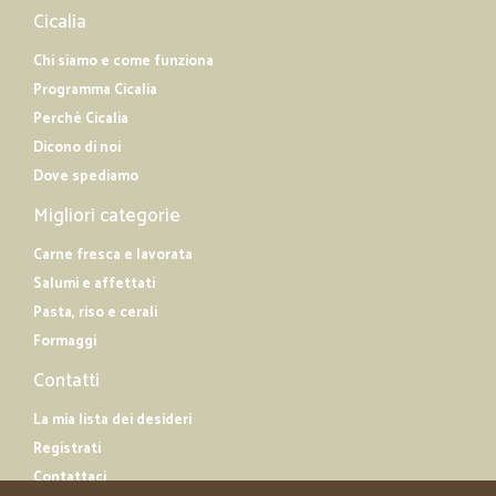
Cicalia
Chi siamo e come funziona
Programma Cicalia
Perché Cicalia
Dicono di noi
Dove spediamo
Migliori categorie
Carne fresca e lavorata
Salumi e affettati
Pasta, riso e cerali
Formaggi
Contatti
La mia lista dei desideri
Registrati
Contattaci