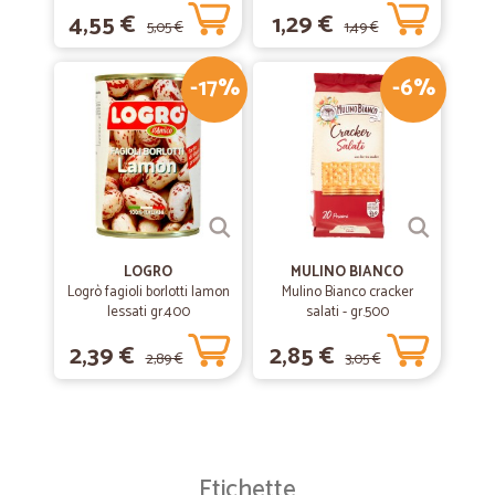
4,55 €
1,29 €
5,05 €
1,49 €
-17%
-6%
LOGRO
MULINO BIANCO
Logrò fagioli borlotti lamon
Mulino Bianco cracker
lessati gr.400
salati - gr.500
2,39 €
2,85 €
2,89 €
3,05 €
Etichette