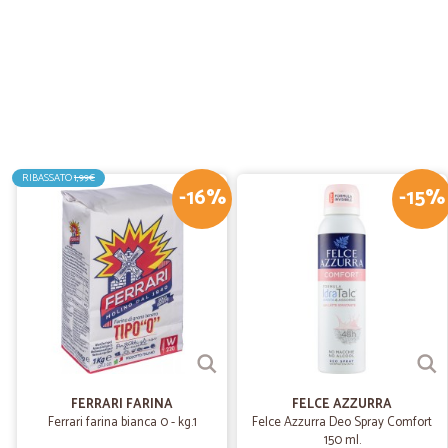
RIBASSATO
1,99€
-16%
-15%
FERRARI FARINA
FELCE AZZURRA
Ferrari farina bianca 0 - kg.1
Felce Azzurra Deo Spray Comfort
150 ml.