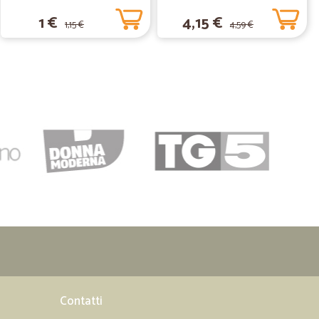
1 €
4,15 €
1,15 €
4,59 €
14/10/2020
Di sicuro me ne serviro' di nuovo.
24/07/2020
ma da me creato risolto immediatamente al telefono.unico
 son arrivati con la confezione rotta e semi aperta cge x
i covut 19.....non e il massimo. .sarebbe meglio mettere
fate x confezionare i vasetti di vetro. I corrieri sono
10/06/2020
ato online
Contatti
line, ben fornito, molto comodo perchè permette di