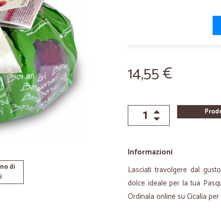
14,55 €
Prod
Informazioni
no di
Lasciati travolgere dal gust
i
dolce ideale per la tua Pasq
Ordinala online su Cicalia per 