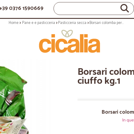
+39 0376 1590669
Home
Pane e e pasticceria
Pasticceria secca
Borsari colomba pere e cioccolato ciuffo kg.1
Borsari colom
ciuffo kg.1
Borsari colom
In que