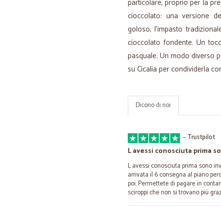
particolare, proprio per la pr
cioccolato: una versione d
goloso, l’impasto tradizional
cioccolato fondente. Un toc
pasquale. Un modo diverso per
su Cicalia per condividerla co
Dicono di noi
—
Trustpilot
L avessi conosciuta prima s
L avessi conosciuta prima sono inva
arrivata il 6 consegna al piano p
poi. Permettete di pagare in contan
sciroppi che non si trovano più graz