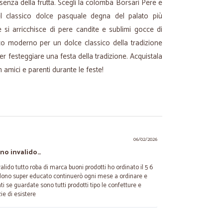
esenza della frutta. Scegli la colomba Borsari Pere e
el classico dolce pasquale degna del palato più
e si arricchisce di pere candite e sublimi gocce di
co moderno per un dolce classico della tradizione
 festeggiare una festa della tradizione. Acquistala
n amici e parenti durante le feste!
06/02/2026
ono invalido…
lido tutto roba di marca buoni prodotti ho ordinato il 5 6
erdono super educato continuerò ogni mese a ordinare e
ti se guardate sono tutti prodotti tipo le confetture e
ie di esistere