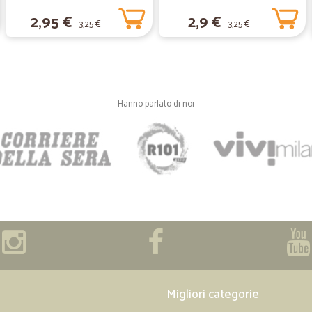
270 gr.
2,95 €
2,9 €
3,25 €
3,25 €
—
Angela M.
Veloci e puntuali
Veloci e puntuali! Servizio ottimo. 
Hanno parlato di noi
—
Daniela A.
Spefizione veloce
Spefizione veloce. Piccolo proble
neo 4 degli 8 pacchi di ziti Barilla
geberi akumentari specie ib tempo d
anche qui la plastica a pallini come 
sempre un po cosi..... Grazie cmq
—
Lucilla M.
Un vero e proprio supermerc
Migliori categorie
Un vero e proprio supermercato on