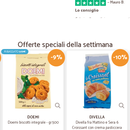
—
Mauro B.
Lo consiglio
Celeri nella spedizione, consegnat
—
Giuseppe T
Offerte speciali della settimana
Ottima esperienza.
RIBASSATO
3,59€
Ottima esperienza.
-9%
-10%
—
Antonio wal
Perfetto! Una garanzia!
Velocità, cordialità e disponibilità. 
—
Parisi N.
DOEMI
DIVELLA
Tutto perfetto
Doemi biscotti integrale - gr.500
Divella fra Mattino e Sera 6
Tutto perfetto
Croissant con crema pasticcera