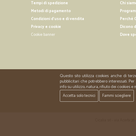
Tempi di spedizione
Chi siam
Metodi di pagamento
Programm
Condizioni d'uso e di vendita
Perché C
Privacy e cookie
Dicono d
Cookie banner
Dove sp
Questo sito utilizza cookies anche di terz
pubblicitari che potrebbero interessati. P
info su utilizzo, natura, rifiuto dei cookies e
Accetta solo tecnici
Fammi sciegliere
Cicalia srl - via Acerbi