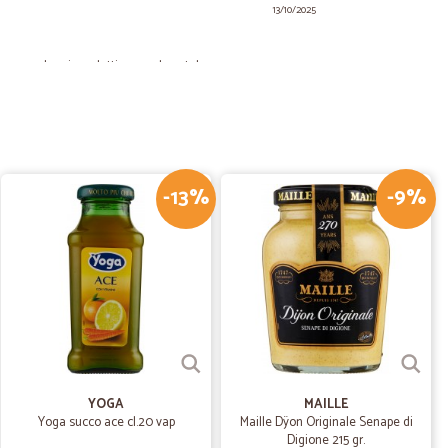
13/10/2025
i senza danni, prodotti come da catalogo.
.
15/07/2025
-13%
-9%
ter R.
21/06/2023
Sito di alto livello!!! Complimenti
29/01/2023
YOGA
MAILLE
Yoga succo ace cl.20 vap
Maille Dÿon Originale Senape di
Digione 215 gr.