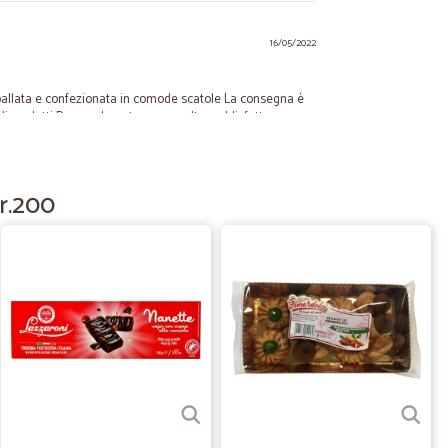
16/05/2022
ballata e confezionata in comode scatole La consegna è
di prodotti Personalmente sono molto soddisfatta e
gr.200
13/07/2020
.
01/06/2020
ID-19 il…
 pacco è arrivato con puntualità e soprattutto con cura
na scoperta, per me, che abito in un piccolo paesino e non
o le mie esigenze.