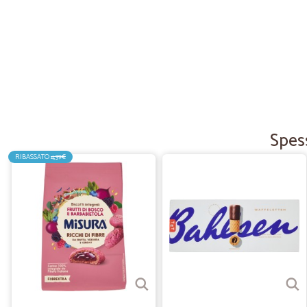
Spess
RIBASSATO
4,39€