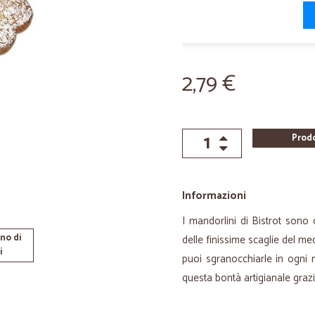
2,79 €
Prod
Informazioni
I mandorlini di Bistrot sono 
no di
delle finissime scaglie del m
i
puoi sgranocchiarle in ogni
questa bontà artigianale graz