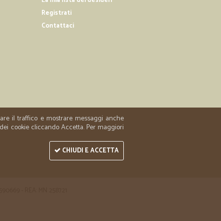
La mia lista dei desideri
Registrati
Contattaci
zzare il traffico e mostrare messaggi anche
 dei cookie cliccando Accetta. Per maggiori
CHIUDI E ACCETTA
 1590669 - REA: MN 258721