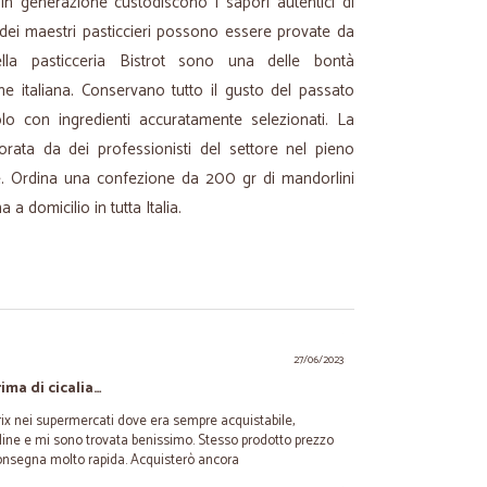
n generazione custodiscono i sapori autentici di
 dei maestri pasticcieri possono essere provate da
ella pasticceria Bistrot sono una delle bontà
ne italiana. Conservano tutto il gusto del passato
o con ingredienti accuratamente selezionati. La
orata da dei professionisti del settore nel pieno
nale. Ordina una confezione da 200 gr di mandorlini
 a domicilio in tutta Italia.
27/06/2023
ima di cicalia…
rix nei supermercati dove era sempre acquistabile,
line e mi sono trovata benissimo. Stesso prodotto prezzo
consegna molto rapida. Acquisterò ancora