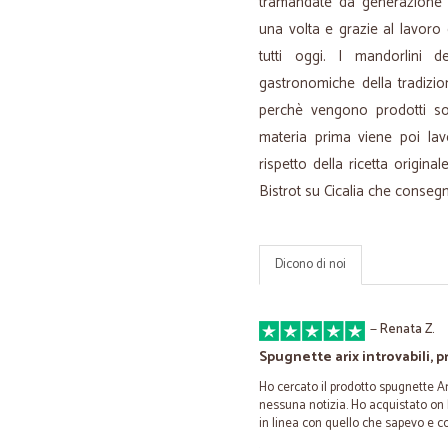
tramandate da generazione i
una volta e grazie al lavoro
tutti oggi. I mandorlini d
gastronomiche della tradizio
perchè vengono prodotti sol
materia prima viene poi lav
rispetto della ricetta origi
Bistrot su Cicalia che consegna
Dicono di noi
—
Renata Z.
Spugnette arix introvabili, pr
Ho cercato il prodotto spugnette A
nessuna notizia. Ho acquistato on 
in linea con quello che sapevo e 