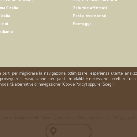
o e come funziona
Carne fresca e lavorata
a Cicalia
Salumi e affettati
icalia
Pasta, riso e cerali
i noi
Formaggi
ediamo
e parti per migliorare la navigazione, ottimizzare l'esperienza utente, anali
er proseguire la navigazione con questa modalità è necessario accettare l'uso
 modalità alternative di navigazione: [
Cookie Policy
] oppure [
Scegli
]
 35 - 46100 - Mantova (MN) - P.iva 02508120207 - C.Fisc 02508120207 - Tel. +39 0376