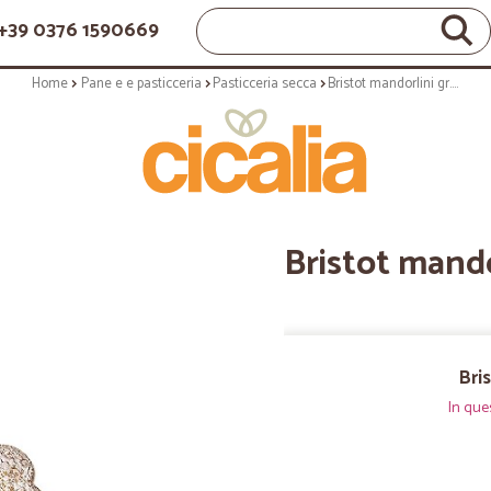
+39 0376 1590669
Home
Pane e e pasticceria
Pasticceria secca
Bristot mandorlini gr.200
Bristot mando
Bri
In que