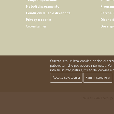
Tempi di spedizione
Chi siam
Metodi di pagamento
Programm
Condizioni d'uso e di vendita
Perché C
Privacy e cookie
Dicono d
Cookie banner
Dove sp
Questo sito utilizza cookies anche di terz
pubblicitari che potrebbero interessati. P
info su utilizzo, natura, rifiuto dei cookies e
Accetta solo tecnici
Fammi sciegliere
Cicalia srl - via Acerbi