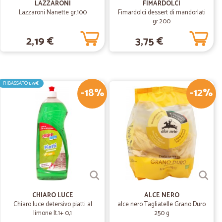
LAZZARONI
FIMARDOLCI
Lazzaroni Nanette gr.100
Fimardolci dessert di mandorlati
05/06/2020
gr.200
2,19 €
3,75 €
segnati in tempi rapidissimi. Consigliatissimo.
09/03/2020
RIBASSATO
1,79€
-18%
-12%
30/09/2019
tto ottimo
mo. Soddisfatta
CHIARO LUCE
ALCE NERO
Chiaro luce detersivo piatti al
alce nero Tagliatelle Grano Duro
19/07/2019
limone lt.1+ 0,1
250 g