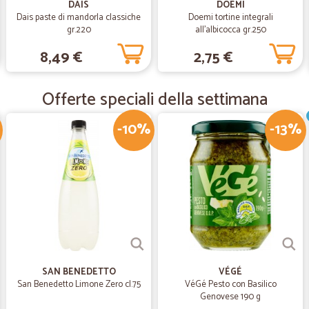
DAIS
DOEMI
Dais paste di mandorla classiche
Doemi tortine integrali
—
Antonio I.
gr.220
all'albicocca gr.250
Perfetto
8,49 €
2,75 €
Venditore eccezionale. Prodotti con
Offerte speciali della settimana
—
Camilla C.
-10%
-13%
Spedizione veloce
Spedizione veloce, tutto perfetto!
—
Caterina N.
Consegna puntuale e prodo
Consegna puntuale e prodotto otti
SAN BENEDETTO
VÉGÉ
—
Patrizia G.
San Benedetto Limone Zero cl.75
VéGé Pesto con Basilico
Genovese 190 g
buoni prodotti