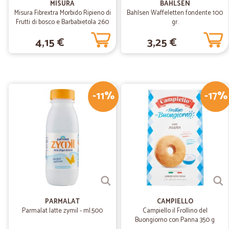
MISURA
BAHLSEN
Misura Fibrextra Morbido Ripieno di
Bahlsen Waffeletten fondente 100
Frutti di bosco e Barbabietola 260
gr.
gr.
4,15 €
3,25 €
-11%
-17%
PARMALAT
CAMPIELLO
Parmalat latte zymil - ml.500
Campiello il Frollino del
Buongiorno con Panna 350 g