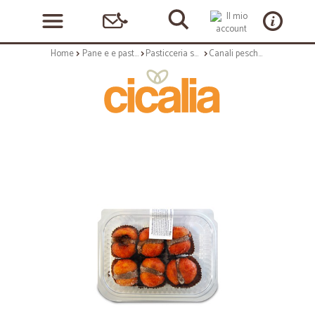
Home
Pane e e pasticceria
Pasticceria secca
Canali pesche mignon rosse - gr.190