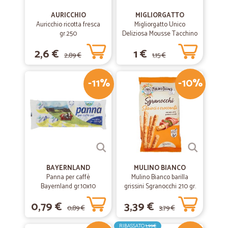
AURICCHIO
MIGLIORGATTO
Auricchio ricotta fresca
Migliorgatto Unico
gr.250
Deliziosa Mousse Tacchino
85 gr.
2,6 €
1 €
2,89 €
1,15 €
-11%
-10%
BAYERNLAND
MULINO BIANCO
Panna per caffè
Mulino Bianco barilla
Bayernland gr.10x10
grissini Sgranocchi 210 gr.
0,79 €
3,39 €
0,89 €
3,79 €
RIBASSATO
1,99€