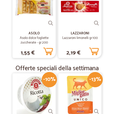
—
Stefania G.
28/12/2019
Servizio eccellente
Servizio eccellente
ASOLO
LAZZARONI
Asolo dolce fogliette
Lazzaroni limonelli gr.100
—
Ernesto A.
15/12/2019
zuccherate - gr.200
Servizio impeccabile
1,55 €
2,19 €
Servizio molto professionale. Ordine arrivata a casa dopo soltanto un
giorno. Tutto preciso come indicato nell'ordine. Grazie
Offerte speciali della settimana
-10%
-13%