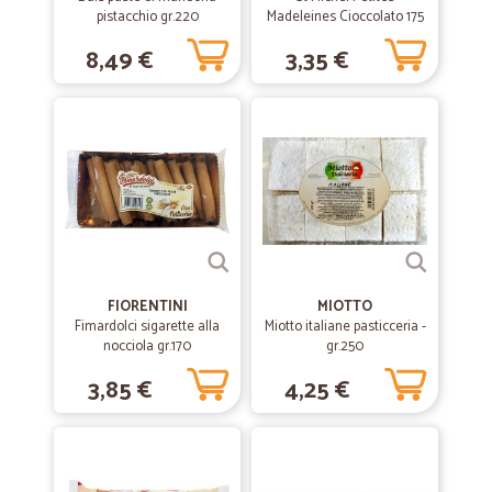
pistacchio gr.220
Madeleines Cioccolato 175
g
—
Bianca U.
21/08/2020
8,49 €
3,35 €
Ottimo servizio
Ho fatto l’ordine per la prima volta, mi sono trovata molto bene gli
yogurt sono arrivati in tempi brevi e la consegna impeccabile .
Imballati molto bene ed erano freschi. La scadenza degli yogurt
qualsiasi a un mese dal momento in cui li ricevi.SODDISFATTA
GRAZIE
—
Livio T.
28/05/2020
tutto come dichiarato
FIORENTINI
MIOTTO
tutto come dichiarato
Fimardolci sigarette alla
Miotto italiane pasticceria -
nocciola gr.170
gr.250
3,85 €
4,25 €
—
Alfonso B.
25/01/2020
Servizio eccellente
Servizio eccellente. Mi sono trovato veramente bene.