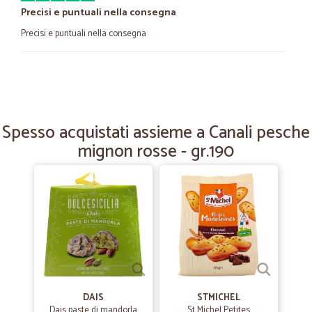
Precisi e puntuali nella consegna
Precisi e puntuali nella consegna
—
Claudio V.
29/11/2023
Comportamento commerciale corretto
Comportamento commerciale corretto
Spesso acquistati assieme a Canali pesche
mignon rosse - gr.190
—
Mariagrazia S.
27/05/2022
ottimo servizio con prodotti validi a…
ottimo servizio con prodotti validi a buon prezzo
—
Angelica T.
13/10/2020
Cicalia un sito molto sicuro eccellente
Cicalia un sito molto sicuro eccellente
DAIS
STMICHEL
Dais paste di mandorla
St Michel Petites