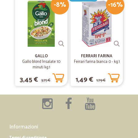
-8%
-16%
GALLO
FERRARI FARINA
Gallo blond Insalate 10
Ferrari farina bianca 0 - kg.1
minuti kg.1
3,45 €
1,49 €
3,75 €
1,79 €
Informazioni
Tempi di spedizione