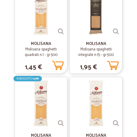
MOLISANA
MOLISANA
Molisana spaghetti
Molisana spaghetti
quadrati n.1 - gr.500
integrale n.15 - gr.500
1,45 €
1,95 €
RIBASSATO
1,45€
MOLISANA
MOLISANA