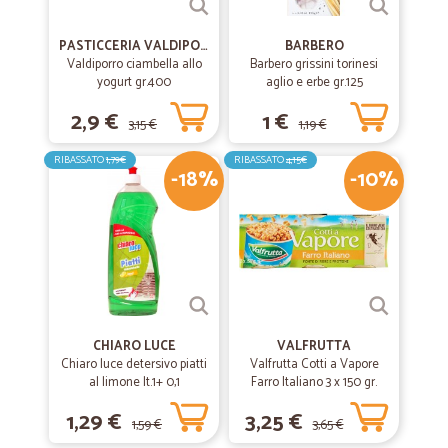
PASTICCERIA VALDIPORRO
BARBERO
Valdiporro ciambella allo
Barbero grissini torinesi
yogurt gr.400
aglio e erbe gr.125
2,9 €
1 €
3,15 €
1,19 €
RIBASSATO
1,79€
RIBASSATO
4,15€
-18%
-10%
CHIARO LUCE
VALFRUTTA
Chiaro luce detersivo piatti
Valfrutta Cotti a Vapore
al limone lt.1+ 0,1
Farro Italiano 3 x 150 gr.
1,29 €
3,25 €
1,59 €
3,65 €