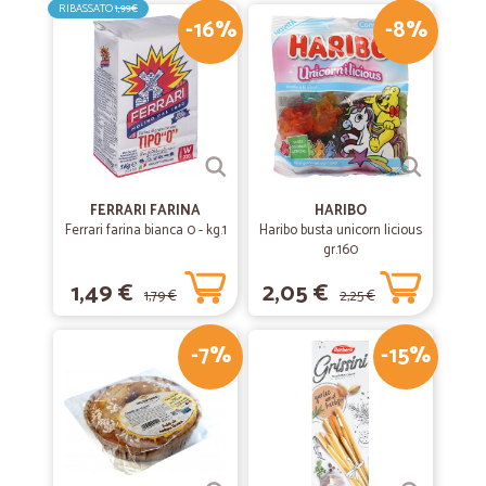
RIBASSATO
1,99€
-16%
-8%
FERRARI FARINA
HARIBO
Ferrari farina bianca 0 - kg.1
Haribo busta unicorn licious
gr.160
1,49 €
2,05 €
1,79 €
2,25 €
-7%
-15%