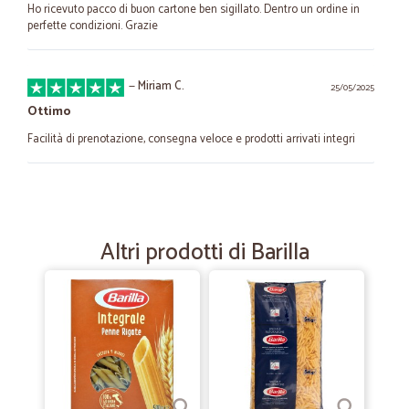
Ho ricevuto pacco di buon cartone ben sigillato. Dentro un ordine in
perfette condizioni. Grazie
—
Miriam C.
25/05/2025
Ottimo
Facilità di prenotazione, consegna veloce e prodotti arrivati integri
—
Mauro P.
26/06/2024
Veloci e precisi
Altri prodotti di Barilla
Transazione rapida senza problemi.
—
Giuseppe B.
08/12/2022
cordiali
cordiali, tempestivi e puntuali, ottimo acquisto e fornitore inserito
nella rubrica per i prossimi acquisti di ortofrutta.