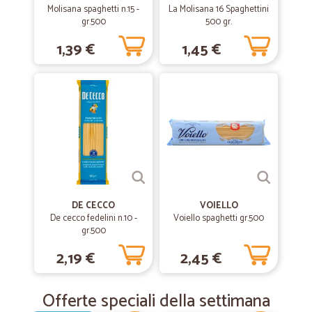
Molisana spaghetti n.15 -
La Molisana 16 Spaghettini
gr.500
500 gr.
1,39 €
1,45 €
DE CECCO
VOIELLO
De cecco fedelini n.10 -
Voiello spaghetti gr.500
gr.500
2,19 €
2,45 €
Offerte speciali della settimana