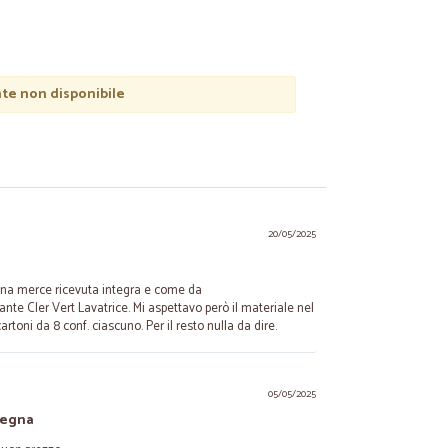
e non disponibile
20/05/2025
na merce ricevuta integra e come da
ante Cler Vert Lavatrice. Mi aspettavo però il materiale nel
artoni da 8 conf. ciascuno. Per il resto nulla da dire.
05/05/2025
nsegna