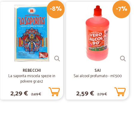
-8%
-7%
a dire...sicuramente rifaro' altri ordini
09/09/2019
ISA.
IMBALLAGGIO IMPOSSIBILE DA DEFINIRE: PRODOTTI
OLLATI.
REBECCHI
SAI
La saporita miscela spezie in
Sai alcool profumato - ml.500
polvere gr.4x2
2,29 €
2,59 €
2,49 €
2,79 €