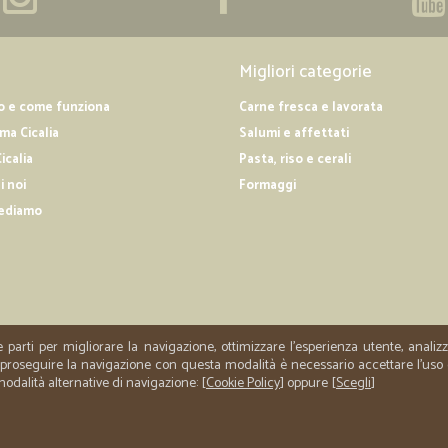
Migliori categorie
o e come funziona
Carne fresca e lavorata
a Cicalia
Salumi e affettati
icalia
Pasta, riso e cerali
i noi
Formaggi
ediamo
e parti per migliorare la navigazione, ottimizzare l'esperienza utente, anali
er proseguire la navigazione con questa modalità è necessario accettare l'uso
 modalità alternative di navigazione: [
Cookie Policy
] oppure [
Scegli
]