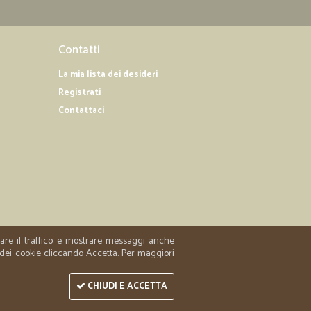
Contatti
La mia lista dei desideri
Registrati
Contattaci
zzare il traffico e mostrare messaggi anche
 dei cookie cliccando Accetta. Per maggiori
CHIUDI E ACCETTA