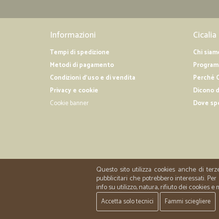
Informazioni
Cicalia
Tempi di spedizione
Chi siam
Metodi di pagamento
Programm
Condizioni d'uso e di vendita
Perché C
Privacy e cookie
Dicono d
Cookie banner
Dove sp
Questo sito utilizza cookies anche di terz
pubblicitari che potrebbero interessati. P
info su utilizzo, natura, rifiuto dei cookies e
Accetta solo tecnici
Fammi sciegliere