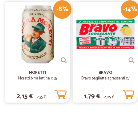
-8%
-14%
MORETTI
BRAVO
Moretti birra lattina cl.33
Bravo pagliette sgrassanti x7
2,15 €
1,79 €
2,35 €
2,09 €