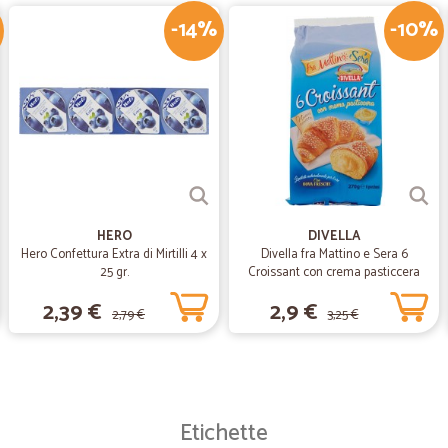
-14%
-10%
Ottimo,puntualissimi ,non c'è altro d
—
Marina G.
CONSEGNA PUNTUALE E PREC
CONSEGNA PUNTUALE E PRECISA. 
MESSI ALLA RINFUSA, CARTONI SC
HERO
DIVELLA
Hero Confettura Extra di Mirtilli 4 x
Divella fra Mattino e Sera 6
25 gr.
Croissant con crema pasticcera
270 gr.
2,39 €
2,9 €
2,79 €
3,25 €
Etichette