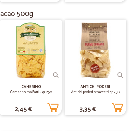
l cacao 500g
C.
28/04/2021
ENTE
G.
19/03/2021
 veloce. Ottima organizzazione
CAMERINO
ANTICHI PODERI
01/06/2020
Camerino malfatti - gr.250
Antichi poderi straccetti gr.250
2,45 €
3,35 €
21/02/2020