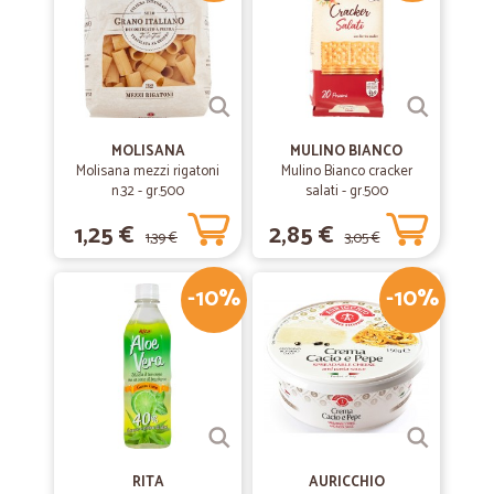
MOLISANA
MULINO BIANCO
Molisana mezzi rigatoni
Mulino Bianco cracker
n.32 - gr.500
salati - gr.500
1,25 €
2,85 €
1,39 €
3,05 €
-10%
-10%
RITA
AURICCHIO