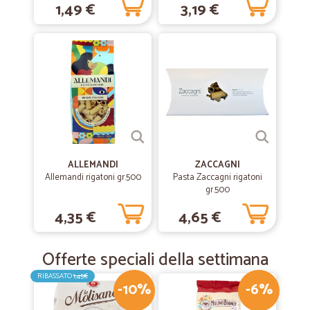
1,49 €
3,19 €
ALLEMANDI
ZACCAGNI
Allemandi rigatoni gr.500
Pasta Zaccagni rigatoni
gr.500
4,35 €
4,65 €
Offerte speciali della settimana
RIBASSATO
1,45€
-10%
-6%