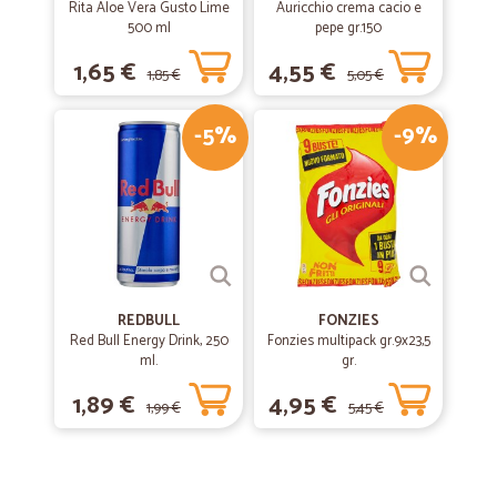
Rita Aloe Vera Gusto Lime
Auricchio crema cacio e
500 ml
pepe gr.150
1,65 €
4,55 €
1,85 €
5,05 €
-5%
-9%
REDBULL
FONZIES
Red Bull Energy Drink, 250
Fonzies multipack gr.9x23,5
ml.
gr.
1,89 €
4,95 €
1,99 €
5,45 €