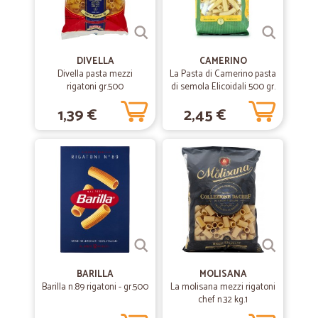
DIVELLA
CAMERINO
Divella pasta mezzi
La Pasta di Camerino pasta
rigatoni gr.500
di semola Elicoidali 500 gr.
1,39 €
2,45 €
BARILLA
MOLISANA
Barilla n.89 rigatoni - gr.500
La molisana mezzi rigatoni
chef n.32 kg.1