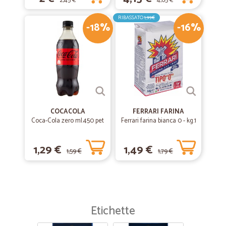
2,45 €
4,65 €
RIBASSATO
1,99€
-18%
-16%
COCACOLA
FERRARI FARINA
Coca-Cola zero ml.450 pet
Ferrari farina bianca 0 - kg.1
1,29 €
1,49 €
1,59 €
1,79 €
Etichette