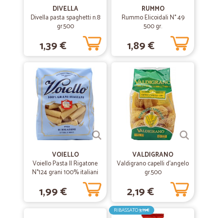
DIVELLA
RUMMO
Divella pasta spaghetti n.8
Rummo Elicoidali N° 49
gr.500
500 gr.
1,39 €
1,89 €
VOIELLO
VALDIGRANO
Voiello Pasta Il Rigatone
Valdigrano capelli d'angelo
N°124 grani 100% italiani
gr.500
Trafilata bronzo 500g
1,99 €
2,19 €
RIBASSATO
3,79€