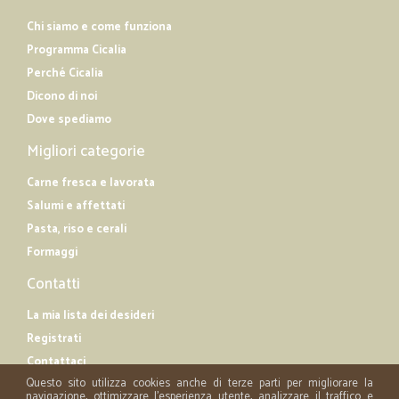
Chi siamo e come funziona
Programma Cicalia
Perché Cicalia
Dicono di noi
Dove spediamo
Migliori categorie
Carne fresca e lavorata
Salumi e affettati
Pasta, riso e cerali
Formaggi
Contatti
La mia lista dei desideri
Registrati
Contattaci
Questo sito utilizza cookies anche di terze parti per migliorare la
navigazione, ottimizzare l'esperienza utente, analizzare il traffico e