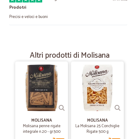
Prodotri
Precisi e veloci e buoni
—
Paolo P.
28/01/2024
Consigliato
Altri prodotti di Molisana
Spedizione veloce comunicazione ottima, prodotti sempre al top!
Numero uno
—
Angelo L.
17/03/2023
Esperienza positiva,personale molto…
Esperienza positiva,personale molto cordiale telefonicamente,prezzi
competitivi,consegna puntuale e molto accurata,consiglio vivamente
MOLISANA
MOLISANA
—
Fabio A.
Molisana penne rigate
La Molisana 25 Conchiglie
09/12/2021
integrale n.20 - gr.500
Rigate 500 g
Ottima