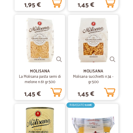
1,95 €
1,45 €
Ottima precisa nel consegnare la merce
—
Vittorio D.
01/05/2021
E’ andato tutto come previston
E’ andato tutto come previston
—
Gabriella B.
09/10/2020
Perfetto!
MOLISANA
MOLISANA
La Molisana pasta semi di
Molisana succhietti n.34 -
In un periodo come questo trovo sia il metodo migliore per ricevere la
melone n.61 gr.500
gr.500
spesa a casa. Seri e precisi sotto tutti i punti di vista. Complimenti!
1,45 €
1,45 €
—
Carlo M.
04/02/2020
RIBASSATO
9,69€
CICALIA
Negozio on line dove si può trovare di tutto .Tempo di spedizione
eccezionale