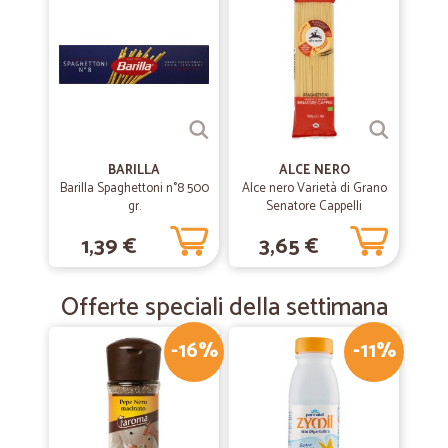
BARILLA
ALCE NERO
Barilla Spaghettoni n°8 500
Alce nero Varietà di Grano
gr.
Senatore Cappelli
Spaghettoni Bio 500 gr.
1,39 €
3,65 €
Offerte speciali della settimana
-16%
-11%