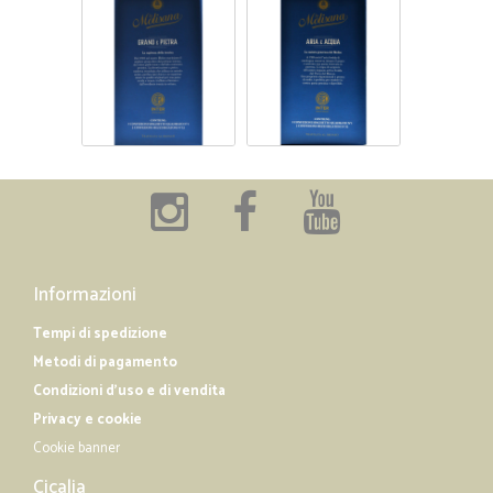
Informazioni
Tempi di spedizione
Metodi di pagamento
Condizioni d'uso e di vendita
Privacy e cookie
Cookie banner
Cicalia