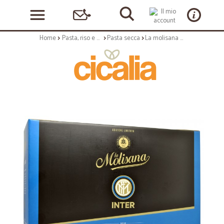
Home
Pasta, riso e cerali
Pasta secca
La molisana valigetta pasta dei campioni kg.2,5