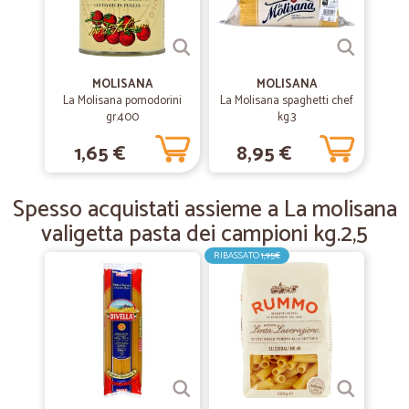
—
Filomena R.
08/02/2020
Servizio veloce e spedizione…
MOLISANA
MOLISANA
Servizio veloce e spedizione impeccabile
La Molisana pomodorini
La Molisana spaghetti chef
gr.400
kg.3
1,65 €
8,95 €
—
Claudio D.
15/04/2019
Correttezza e puntualità!
Spesso acquistati assieme a La molisana
Correttezza e puntualità!
valigetta pasta dei campioni kg.2,5
RIBASSATO
1,95€