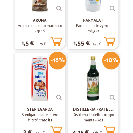
AROMA
PARMALAT
Aroma pepe nero macinato
Parmalat latte zymil -
- gr.46
ml.500
1,5 €
1,55 €
1,79 €
1,75 €
-18%
-10%
STERILGARDA
DISTILLERIA FRATELLI
Sterilgarda latte intero
Distilleria Fratelli sciroppo
Microfiltrato lt.1
menta - kg.1
2 €
4,15 €