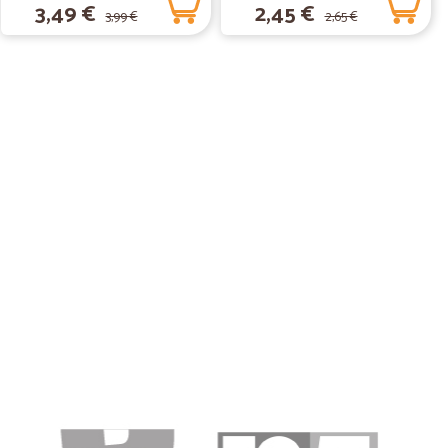
3,49 €
2,45 €
ivata a casa integra in buone condizioni tutto perfetto
3,99 €
2,65 €
ato mi hanno comunicato che un prodotto che avevo
hanno rimborsato l importo con un buono spendibile la
inua sempre così la spesa è perfetta!!