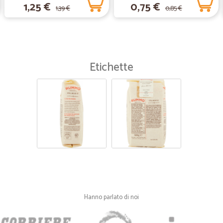
1,25 €
0,75 €
28/08/2018 alle ore 15: 00 mi è arr
1,39 €
0,85 €
quello che avevo ordinato è arriv
ordinato non era disponibile e mi 
prossima spesa complimenti se cont
Etichette
Hanno parlato di noi