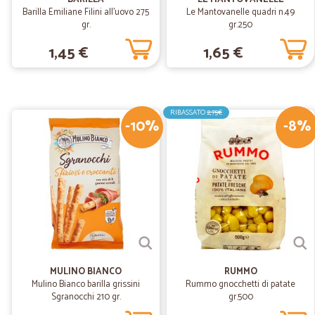
Barilla Emiliane Filini all'uovo 275
Le Mantovanelle quadri n.49
gr.
gr.250
1,45 €
1,65 €
RIBASSATO
2,75€
-10%
-8%
MULINO BIANCO
RUMMO
Mulino Bianco barilla grissini
Rummo gnocchetti di patate
Sgranocchi 210 gr.
gr.500