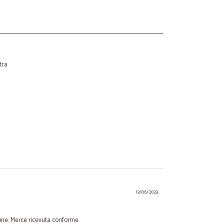
tra
13/06/2023
ione. Merce ricevuta conforme