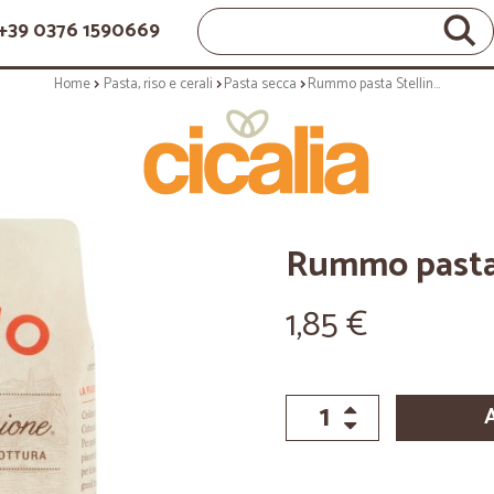
+39 0376 1590669
Home
Pasta, riso e cerali
Pasta secca
Rummo pasta Stelline N° 22 500 gr.
Rummo pasta S
1,85 €