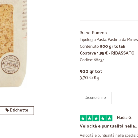
Brand: Rummo
Tipologia Pasta: Pastina da Mines
Contenuto:
500 gr totali
Costava
1,95 €
- RIBASSATO
Codice: 68237
500 gr tot
3,70 €/Kg
Dicono di noi
Etichette
—
Nadia G.
Velocità e puntualità nella…
Velocità e puntualità nella spediz