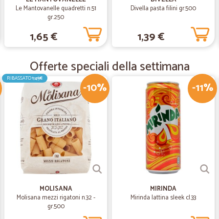
ottimo servizio
Le Mantovanelle quadretti n.51
Divella pasta filini gr.500
gr.250
1,65 €
1,39 €
—
Federica D.
Quando si trovano rarità a b
Offerte speciali della settimana
Era un pò di mesi che cercavo di t
sembra diventato introvabile, grazi
RIBASSATO
1,45€
il prezzo e pure la spedizione ecc
-10%
-11%
—
.
COMPLIMENTI E APPREZZAME
Il sito è favoloso, gli operatori co
stati molto cortesi, il servizio di s
prodotti sono veramente ottimi.
MOLISANA
MIRINDA
—
Trustpilot
Molisana mezzi rigatoni n.32 -
Mirinda lattina sleek cl.33
Ordinato la spesa lunedì ma
gr.500
Ordinato la spesa lunedì mattina 