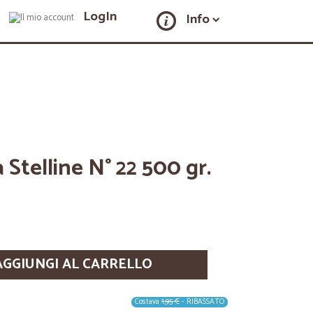
LogIn
Info
telline N° 22 500 gr.
AGGIUNGI AL CARRELLO
Costava
1,95 €
- RIBASSATO