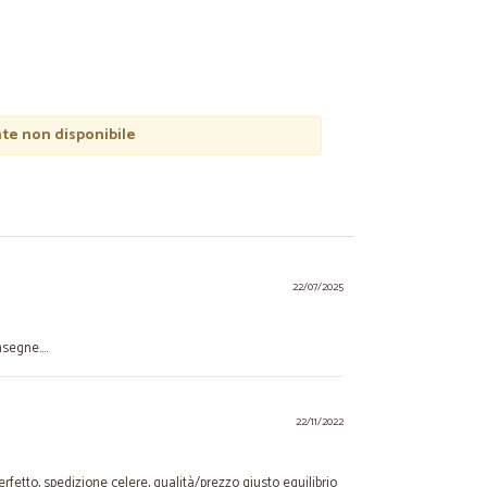
e non disponibile
22/07/2025
segne....
22/11/2022
erfetto, spedizione celere, qualità/prezzo giusto equilibrio