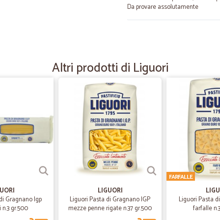
Da provare assolutamente
—
Giuseppe P
In generale sono soddisfat
Altri prodotti di Liguori
In generale sono soddisfatto di que
perché nella fornitura dei salumi af
plastica trasparente ma in confezi
queste tre buste era di 5 giorni (
parere ,per un acquisto online di tr
dovrebbe essere almeno di una ven
preferisco che in fase di ordine mi
invece di fornirmi un prodotto pro
—
Davide R.
Ottima esperienza
FARFALLE
GUORI
LIGUORI
Ottima esperienza. Assortimento, s
LIGU
 di Gragnano Igp
Liguori Pasta di Gragnano IGP
Liguori Pasta d
 n.3 gr.500
mezze penne rigate n.37 gr.500
farfalle n