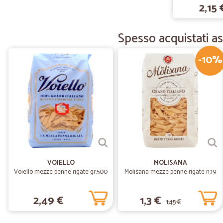
2,15 
Spesso acquistati a
-10%
VOIELLO
MOLISANA
Voiello mezze penne rigate gr.500
Molisana mezze penne rigate n.19
2,49 €
1,3 €
1,45 €