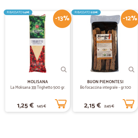
RIBASSATO
1,49€
RIBASSATO
2,59€
-13%
-12%
MOLISANA
BUON PIEMONTESI
La Molisana 333 Trighetto 500 gr.
Bo focaccina integrale - gr.100
1,25 €
2,15 €
1,45 €
2,45 €