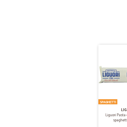
SPAGHETTI
LI
Liguori Pasta
spaghetti