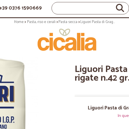
+39 0376 1590669
Home
Pasta, riso e cerali
Pasta secca
Liguori Pasta di Gragnano IGP penne rigate n.42 gr.500
Liguori Past
rigate n.42 g
Liguori Pasta di G
In que