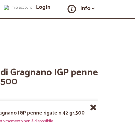
LogIn
Info
a di Gragnano IGP penne
r.500
ragnano IGP penne rigate n.42 gr.500
sto momento non è disponibile