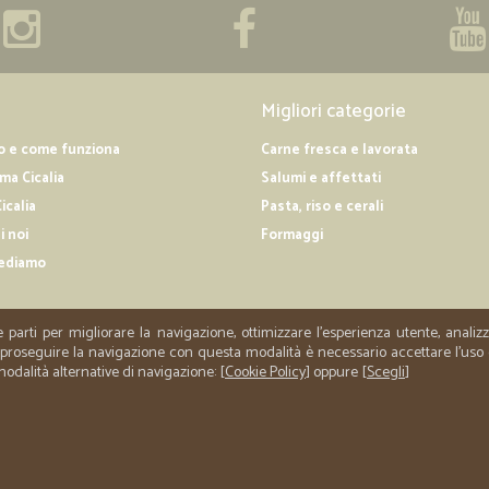
Migliori categorie
o e come funziona
Carne fresca e lavorata
a Cicalia
Salumi e affettati
icalia
Pasta, riso e cerali
i noi
Formaggi
ediamo
e parti per migliorare la navigazione, ottimizzare l'esperienza utente, anali
er proseguire la navigazione con questa modalità è necessario accettare l'uso
 modalità alternative di navigazione: [
Cookie Policy
] oppure [
Scegli
]