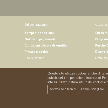
Informazioni
Cicalia
Tempi di spedizione
Chi siam
Metodi di pagamento
Programm
Condizioni d'uso e di vendita
Perché C
Privacy e cookie
Dicono d
Cookie banner
Dove sp
Questo sito utilizza cookies anche di terz
pubblicitari che potrebbero interessati. P
info su utilizzo, natura, rifiuto dei cookies e
Accetta solo tecnici
Fammi sciegliere