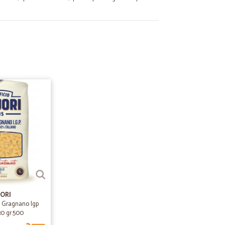
.
02/02/2022
to di questo…
sto mio primo acquisto con Cicalia. Ho dato solo 4 stelle,
fettati c'erano tre buste di speck non in confezioni di
oni opache del tipo termosaldato. Purtroppo la scadenza di
ricevute il 28/01/2022 , con scadenza 02/02/2022) : a mio
e buste , in questo periodo particolare, la scadenza
tina di giorni dalla fornitura. Come consumatore
 venga segnalata la non disponibilità di un prodotto,
ssimo alla scadenza.
22/12/2021
erietà, precisione e prezzi economici
ORI
i Gragnano Igp
.30 gr.500