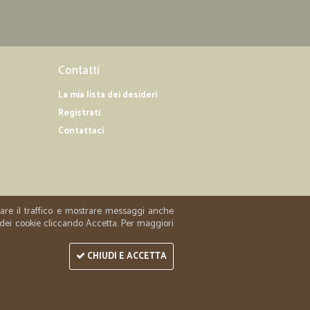
Contatti
La mia lista dei desideri
Registrati
Contattaci
zzare il traffico e mostrare messaggi anche
 dei cookie cliccando Accetta. Per maggiori
CHIUDI E ACCETTA