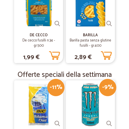
DE CECCO
BARILLA
De cecco fusilli n.34 -
Barilla pasta senza glutine
gr.500
fusilli - gr.400
1,99 €
2,89 €
Offerte speciali della settimana
-11%
-9%