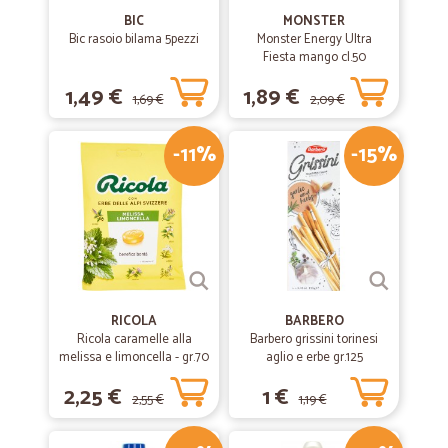
BIC
MONSTER
Bic rasoio bilama 5pezzi
Monster Energy Ultra
Fiesta mango cl.50
1,49 €
1,89 €
1,69 €
2,09 €
-11%
-15%
RICOLA
BARBERO
Ricola caramelle alla
Barbero grissini torinesi
melissa e limoncella - gr.70
aglio e erbe gr.125
2,25 €
1 €
2,55 €
1,19 €