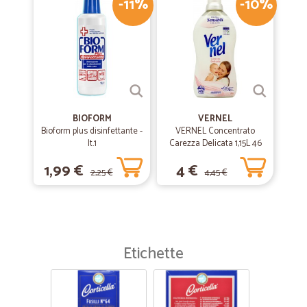
-11%
-10%
BIOFORM
VERNEL
Bioform plus disinfettante -
VERNEL Concentrato
lt.1
Carezza Delicata 1,15L 46
lavaggi
1,99 €
4 €
2,25 €
4,45 €
Etichette