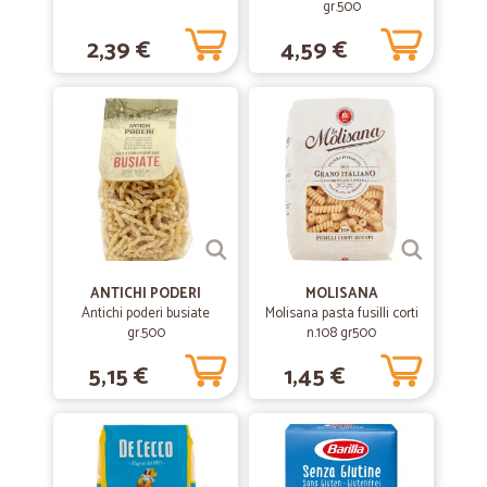
gr.500
2,39 €
4,59 €
ANTICHI PODERI
MOLISANA
Antichi poderi busiate
Molisana pasta fusilli corti
gr.500
n.108 gr500
5,15 €
1,45 €