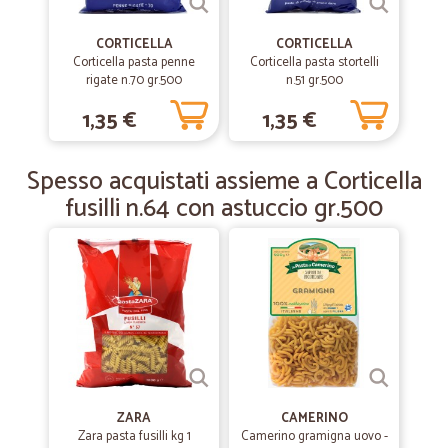
CORTICELLA
CORTICELLA
Corticella pasta penne
Corticella pasta stortelli
—
Clara R.
08/03/2019
rigate n.70 gr.500
n.51 gr.500
Prima esperienza e NON ultima
1,35 €
1,35 €
Prima esperienza e NON ultima. Sito affidabile, spedizione puntuale
Spesso acquistati assieme a Corticella
—
Ilaria C.
04/12/2018
fusilli n.64 con astuccio gr.500
Spedizione veloce
Spedizione veloce, buonissima assistenza clienti. Per il prodotto che
ho ordinato buon prezzo, anche se potrebbe essere migliore.
Comunque sito consigliato a tutti.
ZARA
CAMERINO
Zara pasta fusilli kg 1
Camerino gramigna uovo -