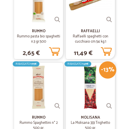
Ottima azienda
Ottima azienda, seria e veloce. Se devo fare un appunto non mi piace
che si debba pagare a parte le spese di spedizione così come la
gabella qualora si scelga di pagare con carta di credito. comunque
per alcuni prodotti, per esempio liquori è veramente eccezionale
RUMMO
RAFFAELLI
Rummo pasta bio spaghetti
Raffaelli spaghetti con
n.3 gr.500
cucchiaio cm.54 kg.1
2,65 €
11,49 €
RIBASSATO
1,95€
RIBASSATO
1,49€
-13%
RUMMO
MOLISANA
Rummo Spaghettini n° 2
La Molisana 333 Trighetto
500 gr.
500 gr.