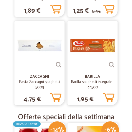
1,89 €
1,25 €
1,45 €
ZACCAGNI
BARILLA
Pasta Zaccagni spaghetti
Barilla spaghetti integrale -
500g
gr.500
4,75 €
1,95 €
Offerte speciali della settimana
RIBASSATO
2,39€
-14%
-6%