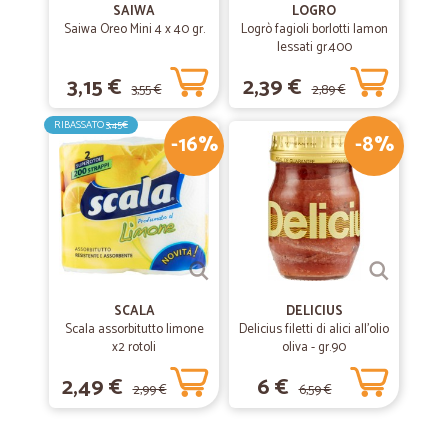
SAIWA
LOGRO
Saiwa Oreo Mini 4 x 40 gr.
Logrò fagioli borlotti lamon
lessati gr.400
3,15 €
2,39 €
3,55 €
2,89 €
RIBASSATO
3,45€
-16%
-8%
SCALA
DELICIUS
Scala assorbitutto limone
Delicius filetti di alici all'olio
x2 rotoli
oliva - gr.90
2,49 €
6 €
2,99 €
6,59 €