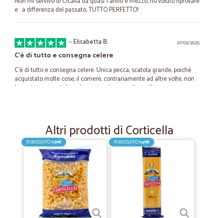
Non mi servivo di Cicalia da quasi 1 anno e mezzo, ho voluto riprovare
e : a differenza del passato, TUTTO PERFETTO!
—
Elisabetta B.
07/03/2025
C'è di tutto e consegna celere
C'è di tutto e consegna celere. Unica pecca, scatola grande, poiché
acquistato molte cose, il corriere, contrariamente ad altre volte, non
ha portato su scatolone. Lasciato giù senza dire nulla
—
Marco T.
12/01/2024
Altri prodotti di Corticella
Prodotto assolutamente conforme ed…
RIBASSATO
1,39€
RIBASSATO
1,45€
Prodotto assolutamente conforme ed eventualmente da falle,
spedizione molto rapida
—
Roberto B.
28/04/2021
Prodotti buoni e di qualità, imballaggio curato e
logistica puntuale.