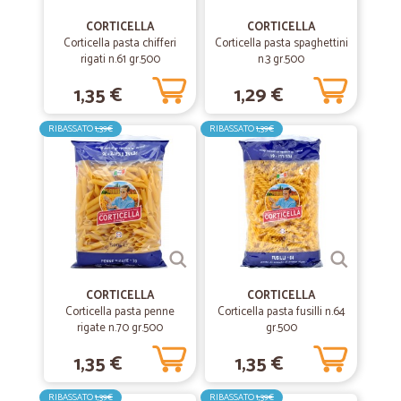
Prodotti buoni e di qualità, ampia scelta personalizzata rispetto alla
CORTICELLA
CORTICELLA
grande distribuzione. Particolari i formaggi ma anche le bevande
Corticella pasta chifferi
Corticella pasta spaghettini
meno note come quelle di produzione francese, e le italiane meno
rigati n.61 gr.500
n.3 gr.500
note. L'imballaggio è sempre fatto con cura e non ho mai avuto
consegne con bottiglie rotte o altri danni. La catena del freddo è
1,35 €
1,29 €
rispettata e puntuale. Un unico spunto di miglioramento: ora che si
lavora un po' da casa ed un po' in presenza, quando non ci sono
prodotti da frigorifero, sarebbe utile poter programmare esattamente
RIBASSATO
1,39€
RIBASSATO
1,39€
il giorno della consegna.
—
Ezio F.
20/03/2021
Do ⭐⭐⭐⭐⭐ per avere ricevuto il pacco…
Do ⭐⭐⭐⭐⭐ per avere ricevuto il pacco perfetto e anche in breve
tempo. Sicuramente continuerò a fare acquisti con Cicalia.
CORTICELLA
CORTICELLA
Corticella pasta penne
Corticella pasta fusilli n.64
rigate n.70 gr.500
gr.500
—
Giada R.
23/01/2021
Comodo,rapido, ottimo servizio
1,35 €
1,35 €
Comodo, rapido, ottimo imballaggio e servizio
RIBASSATO
1,39€
RIBASSATO
1,39€