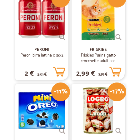
PERONI
FRISKIES
Peroni birra lattina cl.33x2
Friskies Purina gatto
crocchette adult con
coniglio, pollo e verdure
2 €
2,99 €
scatola gr.400
2,35 €
3,19 €
-11%
-17%