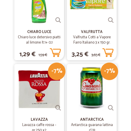
CHIARO LUCE
VALFRUTTA
Chiaro luce detersivo piatti
Valfrutta Cotti a Vapore
al limone lt.1+ 0,1
Farro Italiano 3 x 150 gr.
1,29 €
3,25 €
1,59 €
3,65 €
-7%
-7%
LAVAZZA
ANTARCTICA
Lavazza caffe rossa -
Antarctica guarana lattina
gr.250 x2
cl.33