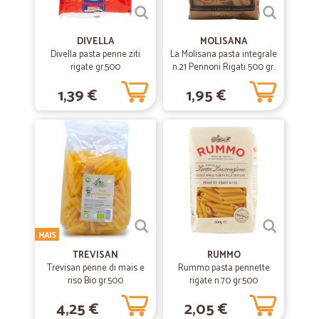
DIVELLA
MOLISANA
Divella pasta penne ziti
La Molisana pasta integrale
rigate gr.500
n.21 Pennoni Rigati 500 gr.
1,39 €
1,95 €
MAIS
TREVISAN
RUMMO
Trevisan penne di mais e
Rummo pasta pennette
riso Bio gr.500
rigate n.70 gr.500
4,25 €
2,05 €