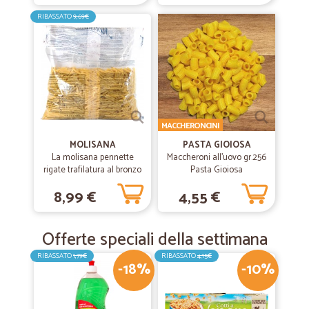
RIBASSATO
9,69€
MACCHERONCINI
MOLISANA
PASTA GIOIOSA
La molisana pennette
Maccheroni all'uovo gr.256
rigate trafilatura al bronzo
Pasta Gioiosa
bronzo chef kg.3
8,99 €
4,55 €
Offerte speciali della settimana
RIBASSATO
1,79€
RIBASSATO
4,15€
-18%
-10%