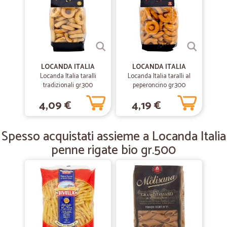
—
Livia G.
15/12/2019
Veloci e precisi grazie
Veloci e precisi grazie
LOCANDA ITALIA
LOCANDA ITALIA
—
Luigi B.
30/06/2019
Locanda Italia taralli
Locanda Italia taralli al
Così si imballa
tradizionali gr.300
peperoncino gr.300
Arrivato nei tempi giusti imballato da 5stelle sarebbe da esempio
4,09 €
4,19 €
bravi
Spesso acquistati assieme a Locanda Italia
—
Elena D.
19/02/2019
penne rigate bio gr.500
Veloci e buon imballaggio
Veloci e buon imballaggio