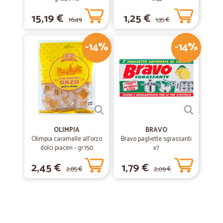
15,19 €
1,25 €
16,49
1,35 €
-14%
-14%
€
OLIMPIA
BRAVO
Olimpia caramelle all'orzo
Bravo pagliette sgrassanti
dolci piaceri - gr.150
x7
2,45 €
1,79 €
2,85 €
2,09 €