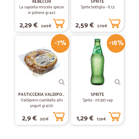
REBECCHI
SPRITE
La saporita miscela spezie
Sprite bottiglia - lt.1,5
in polvere gr.4x2
2,29 €
2,59 €
2,49 €
2,79 €
-7%
-18%
PASTICCERIA VALDIPORRO
SPRITE
Valdiporro ciambella allo
Sprite - ml.330 vap
yogurt gr.400
2,9 €
1,29 €
3,15 €
1,59 €