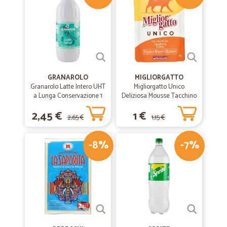
GRANAROLO
MIGLIORGATTO
Granarolo Latte Intero UHT
Migliorgatto Unico
a Lunga Conservazione 1
Deliziosa Mousse Tacchino
Lt.
85 gr.
2,45 €
1 €
2,65 €
1,15 €
-8%
-7%