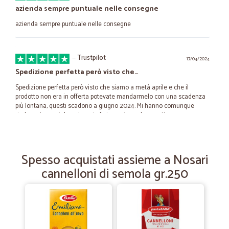
azienda sempre puntuale nelle consegne
azienda sempre puntuale nelle consegne
—
Trustpilot
17/04/2024
Spedizione perfetta però visto che…
Spedizione perfetta però visto che siamo a metà aprile e che il
prodotto non era in offerta potevate mandarmelo con una scadenza
più lontana, questi scadono a giugno 2024. Mi hanno comunque
rimborsato parzialmente quindi ringrazio per la correttezza.
—
Scuola C.
31/10/2023
Spesso acquistati assieme a Nosari
Ottimo prodotto acquistato
cannelloni di semola gr.250
Ottimo prodotto acquistato. Serietà professionale. Efficienti con
consegna veloce. Top
—
Russo F.
31/01/2022