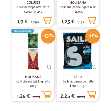
COLUSSI
MOLISANA
Colussi zuppalatte caffe'
Molisana penne rigate n.20
cereali gr.250
- gr.500
1,9 €
1,25 €
2,09 €
1,45 €
RIBASSATO
1,49€
-13%
-11%
MOLISANA
SAILA
La Molisana 333 Trighetto
Saila liquirizia confetti
500 gr.
Teneri 75 gr.
1,25 €
2,25 €
1,45 €
2,55 €