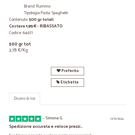
Brand: Rummo
Tipologia Pasta: Spaghetti
Contenuto:
500 gr totali
Costava
1,95 €
- RIBASSATO
Codice: 64977
500 gr tot
3,78 €/Kg
Preferito
Etichette
Dicono di noi
—
Simona G.
12/10/2024
Spedizione accurata e veloce prezzi…