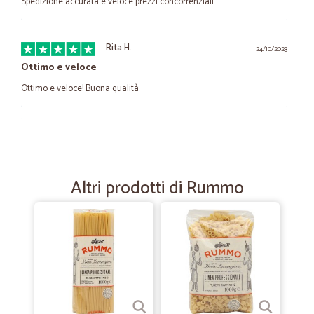
Spedizione accurata e veloce prezzi concorrenziali.
—
Rita H.
24/10/2023
Ottimo e veloce
Ottimo e veloce! Buona qualità
—
Davide Z.
16/08/2022
Ottimo servizio
Funziona tutto molto bene e sono velocissimi!
Altri prodotti di Rummo
—
Trustpilot
05/04/2021
servizio eccellente!
servizio eccellente! ottima comunicazione! prezzi buoni e spedizioni
veloci.