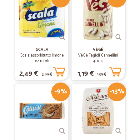
SCALA
VÉGÉ
Scala assorbitutto limone
VéGé Fagioli Cannellini
x2 rotoli
400 g
2,49 €
1,19 €
2,99 €
1,39 €
-9%
-13%