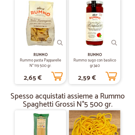
Tutto come descritto tempi brevissimi per la consegna. Venditore
consigkiato. Comprero' ancora
—
Gabriella M.
14/02/2020
Massima puntualità
Massima puntualità
RUMMO
RUMMO
Rummo pasta Papparelle
Rummo sugo con basilico
N° 119 500 gr.
gr.340
—
Antonella C.
19/09/2019
2,65 €
2,59 €
SEMPRE VELOCISSIMI ED EFFICIENTI.
SEMPRE VELOCISSIMI ED EFFICIENTI. SALE DI OTTIMA QUALITA'
Spesso acquistati assieme a Rummo
Spaghetti Grossi N°5 500 gr.