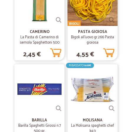
BIGOLI
CAMERINO
PASTA GIOIOSA
La Pasta di Camerino di
Bigoli all'uovo gr.266 Pasta
semola Spaghettoni 500
gioiosa
gr.
2,45 €
4,55 €
RIBASSATO
9,69€
BARILLA
MOLISANA
Barilla Spaghetti Grossi n.7
La Molisana spaghetti chef
500 gr.
kg.3