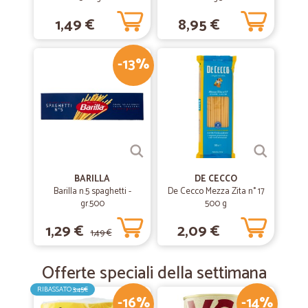
1,49 €
8,95 €
-13%
BARILLA
DE CECCO
Barilla n.5 spaghetti -
De Cecco Mezza Zita n° 17
gr.500
500 g
1,29 €
2,09 €
1,49 €
Offerte speciali della settimana
RIBASSATO
3,45€
-16%
-14%