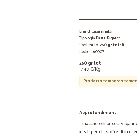
Brand: Casa rinaldi
Tipologia Pasta: Rigatoni
Contenuto:
250 gr totali
Codice: 60907
250 gr tot
17,40 €/Kg
Prodotto temporaneament
Approfondimenti
I maccheroni ai ceci vegani 
ideati per chi soffre di intol