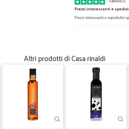
—
Fabrizio D.
Prezzi interessanti e spedizi
Prezzi interessanti e soprattutto s
—
Milena M.
spedizione veloce
spedizione veloce, ho potuto acqui
Altri prodotti di Casa rinaldi
—
Laura T.
Eccezionali i prodotti
Eccezionali i prodotti, consegna pe
ancora spesa qui!
—
Giancarlo P.
Primo acquisto.Merce di buo