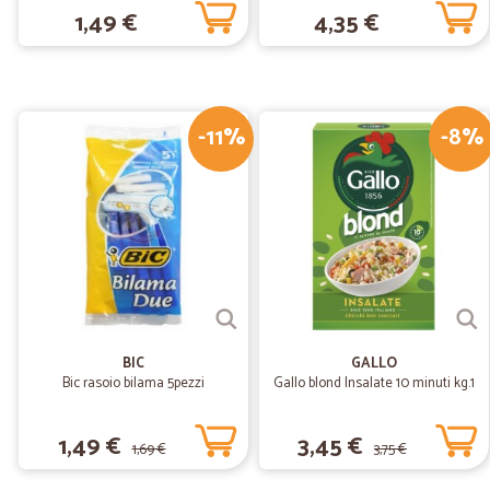
1,49 €
4,35 €
-11%
-8%
BIC
GALLO
Bic rasoio bilama 5pezzi
Gallo blond Insalate 10 minuti kg.1
1,49 €
3,45 €
1,69 €
3,75 €