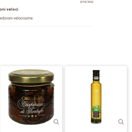
31/05/2023
oni veloci
pedizioni velocissime.
14/12/2021
stare un prodotto che nei supermercati in zona non trovo.
05/10/2021
rfetta e puntuale, serieta' e onesta'. Faremo ancora e
27/04/2021
na qualita'…