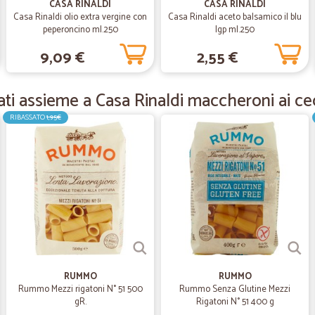
Primo acquisto.Merce di buona quali
CASA RINALDI
CASA RINALDI
veramente soddisfatto.
Casa Rinaldi olio extra vergine con
Casa Rinaldi aceto balsamico il blu
peperoncino ml.250
Igp ml.250
9,09 €
2,55 €
—
Donato G.
Ottimo
ti assieme a Casa Rinaldi maccheroni ai ce
Tutto perfetto e veloci sicuramente
RIBASSATO
1,95€
—
Franco B.
Consegna nei tempi previsti
Consegna nei tempi previsti, trovo 
—
Laura A.
Consegna puntuale!
RUMMO
RUMMO
Prodotti ottimi e ricevuti in brevi
Rummo Mezzi rigatoni N° 51 500
Rummo Senza Glutine Mezzi
gR.
Rigatoni N° 51 400 g