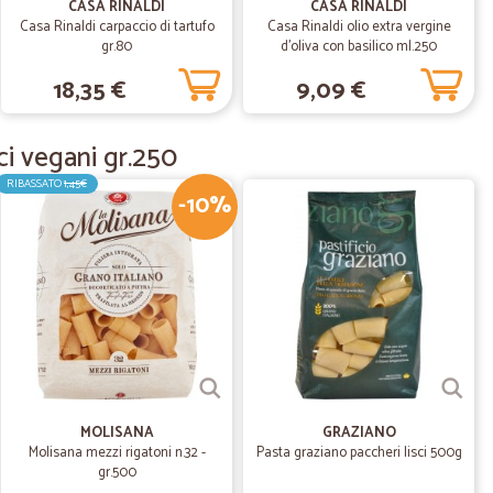
ta' arrivata subito il giorno dopo,In definitiva sono
CASA RINALDI
CASA RINALDI
Casa Rinaldi carpaccio di tartufo
Casa Rinaldi olio extra vergine
gr.80
d'oliva con basilico ml.250
18,35 €
9,09 €
18/02/2021
ci vegani gr.250
 riordinero'
RIBASSATO
1,45€
-10%
16/09/2020
 e prodotti che non trovo altrove
su Cicalia dei prodotti che non trovo altrove.
13/06/2020
MOLISANA
GRAZIANO
ssimo tempo. Sono molto soddisfatta
Molisana mezzi rigatoni n.32 -
Pasta graziano paccheri lisci 500g
gr.500