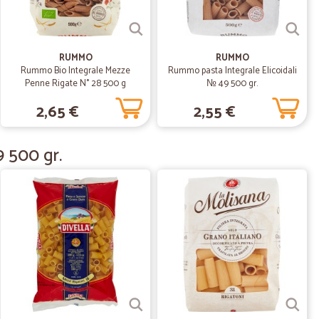
31/05/2020
tere sicuramente
RUMMO
RUMMO
Rummo Bio Integrale Mezze
Rummo pasta Integrale Elicoidali
Penne Rigate N° 28 500 g
№ 49 500 gr.
26/01/2020
2,65 €
2,55 €
 precisione…
sione nella consegna.Grazie Gabriella Giambenedetti
9 500 gr.
27/10/2019
.
20/08/2019
 tutto ok