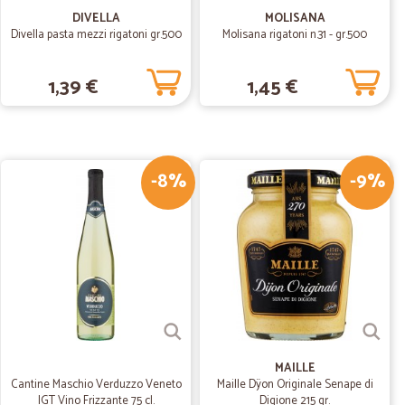
DIVELLA
MOLISANA
Divella pasta mezzi rigatoni gr.500
Molisana rigatoni n.31 - gr.500
15/07/2019
1,39 €
1,45 €
golari servizio impeccabile e anche l'omaggio, meglio di
-8%
-9%
07/04/2019
ale…
llente. Consiglio vivamente.
MAILLE
Cantine Maschio Verduzzo Veneto
Maille Dÿon Originale Senape di
IGT Vino Frizzante 75 cl.
Digione 215 gr.