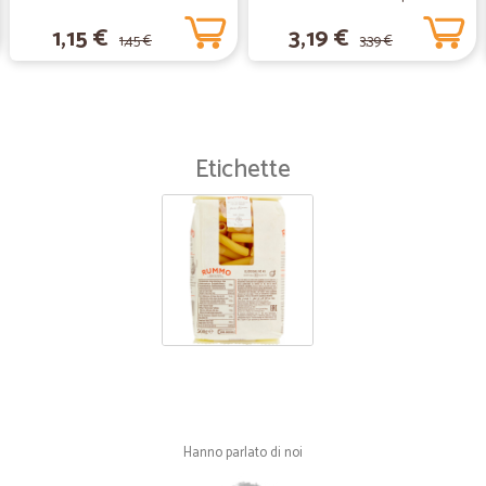
gr.450
1,15 €
3,19 €
1,45 €
3,39 €
Etichette
Hanno parlato di noi