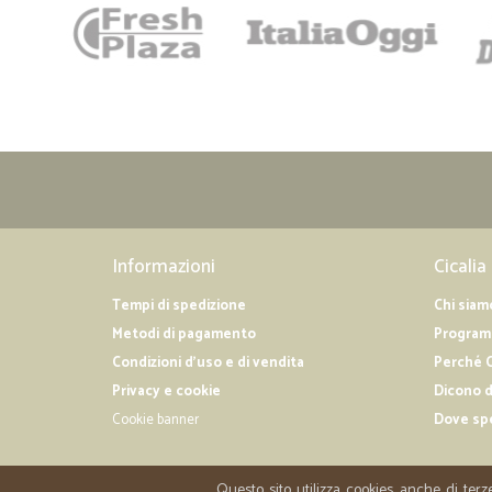
Informazioni
Cicalia
Tempi di spedizione
Chi siam
Metodi di pagamento
Programm
Condizioni d'uso e di vendita
Perché C
Privacy e cookie
Dicono d
Cookie banner
Dove sp
Questo sito utilizza cookies anche di terz