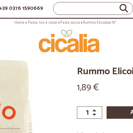
+39 0376 1590669
Home
Pasta, riso e cerali
Pasta secca
Rummo Elicoidali N° 49 500 gr.
Rummo Elicoid
1,89 €