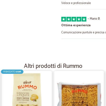
Veloce e professionale
—
Mario B.
Ottima esperienza
Comunicazione puntule e precisa da
—
Barbara N.
Molto consigliati.
Rapidi, precisi e imballati alla perf
Altri prodotti di Rummo
RIBASSATO
2,55€
—
Alberto L.
Bravissimi...
Bravissimi...