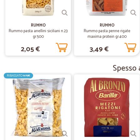
RUMMO
RUMMO
Rummo pasta anellini siciliani n.23
Rummo pasta penne rigate
gr.500
maxima protein gr.400
2,05 €
3,49 €
Spesso a
RIBASSATO
9,75€