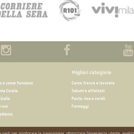
Migliori categorie
o e come funziona
Carne fresca e lavorata
a Cicalia
Salumi e affettati
icalia
Pasta, riso e cerali
i noi
Formaggi
ediamo
e parti per migliorare la navigazione, ottimizzare l'esperienza utente, anali