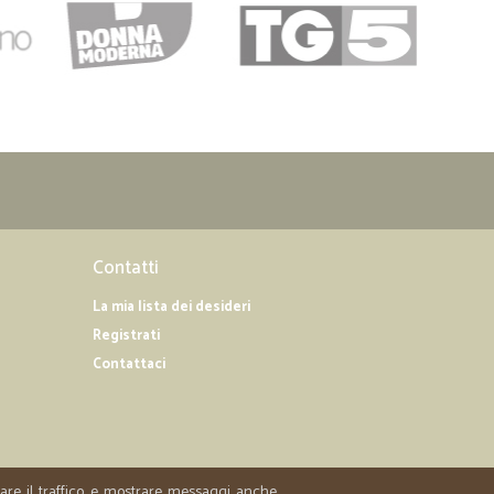
Contatti
La mia lista dei desideri
Registrati
Contattaci
zzare il traffico e mostrare messaggi anche