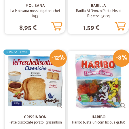
MOLISANA
BARILLA
La Molisana mezzi rigatoni chef
Barilla Al Bronzo Pasta Mezzi
kg.3
Rigatoni 500g
8,95 €
1,59 €
RIBASSATO
2,19€
-12%
-8%
GRISSINBON
HARIBO
Fette biscottate porz.x4 grissinbon
Haribo busta unicorn licious gr.160