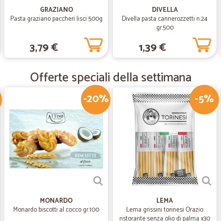
GRAZIANO
DIVELLA
Pasta graziano paccheri lisci 500g
Divella pasta cannerozzetti n.24
—
A tonio F.
gr.500
Prezzi buoni
3,79 €
1,39 €
Prezzi buoni, tempi di consegna re
cosi.....grazie.
Offerte speciali della settimana
—
Matteo S.
-20%
-5%
Spedizione veloce e materi
Spedizione veloce e materiale ecce
MONARDO
LEMA
Monardo biscotti al cocco gr.100
Lema grissini torinesi Orazio
ristorante senza olio di palma x30