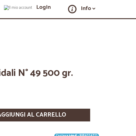
LogIn
Info
ali N° 49 500 gr.
AGGIUNGI AL CARRELLO
Costava
1,95 €
- RIBASSATO