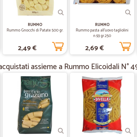
—
Claudia C.
Esperienza molto positiva
Esperienza molto positiva, da ripe
RUMMO
RUMMO
Rummo Gnocchi di Patate 500 gr.
Rummo pasta all'uovo tagliolini
n.93 gr.250
—
Gabriella G.
2,49 €
2,69 €
ottimo servizio,puntualità e
ottimo servizio,puntualità e preci
cquistati assieme a Rummo Elicoidali N° 4
—
Daniela Z.
ottima esperienza!
ottima esperienza!
—
Salvatore G
Consegna un po' lunga
Consegna un po' lunga, per il resto