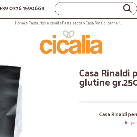
+39 0376 1590669
Home
Pasta, riso e cerali
Pasta secca
Casa Rinaldi penne riso&mais senza glutine gr.250
Casa Rinaldi 
glutine gr.25
Casa Rinaldi pe
In que