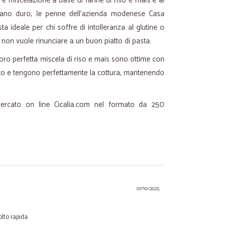
 e miscelazione a base di farine di riso e mais e al
grano duro, le penne dell'azienda modenese Casa
ta ideale per chi soffre di intolleranza al glutine o
 non vuole rinunciare a un buon piatto di pasta.
loro perfetta miscela di riso e mais sono ottime con
to e tengono perfettamente la cottura, mantenendo
mercato on line Cicalia.com nel formato da 250
07/10/2025
lto rapida