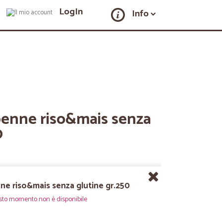
LogIn
Info
penne riso&mais senza
0
nne riso&mais senza glutine gr.250
sto momento non è disponibile