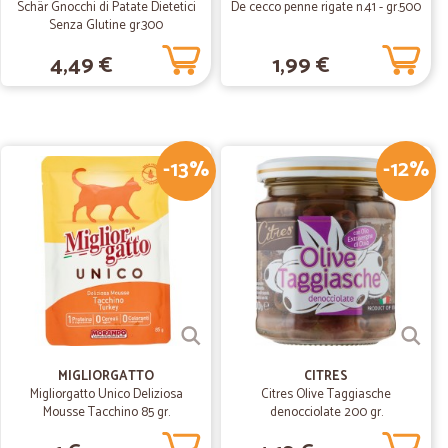
Schär Gnocchi di Patate Dietetici
De cecco penne rigate n.41 - gr.500
Senza Glutine gr.300
11/06/2019
4,49 €
1,99 €
promessa
a. Tutto ok. Consiglio
-13%
-12%
05/04/2019
MIGLIORGATTO
CITRES
Migliorgatto Unico Deliziosa
Citres Olive Taggiasche
Mousse Tacchino 85 gr.
denocciolate 200 gr.