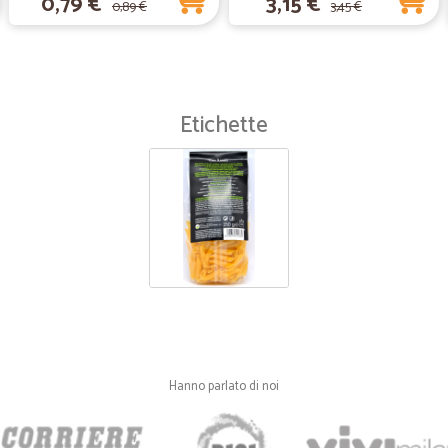
0,79 €
3,15 €
0,89 €
3,45 €
Etichette
Hanno parlato di noi