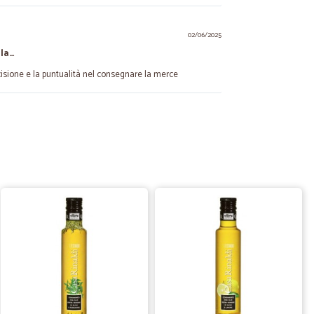
02/06/2025
 la…
ecisione e la puntualità nel consegnare la merce
21/12/2023
vevano detto
 detto
26/01/2021
!!Ho acquistato degli ammorbidenti che non si trovano nei
i pazzesche.Grazie
04/11/2020