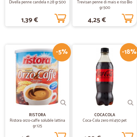
Divella penne candela n.28 gr.500
Trevisan penne di mais e riso Bio
gr.500
1,39 €
4,25 €
-5%
-18%
RISTORA
COCACOLA
Ristora orzo-caffe solubile lattina
Coca-Cola zero ml.450 pet
gr.125