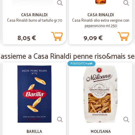
Tutto come previsto
Tutto come previsto
CASA RINALDI
CASA RINALDI
Casa Rinaldi burro al tartufo gr.70
Casa Rinaldi olio extra vergine con
peperoncino ml.250
—
Marco G.
8,05 €
9,09 €
Spedizione veloce
Spedizione veloce
 assieme a Casa Rinaldi penne riso&mais se
RIBASSATO
1,45€
—
Francesco M
Consegna puntuale prodott
Consegna puntuale prodotti come 
—
Giuseppe M
Primo ordine e consegna ve
Primo ordine e consegna veloce. G
BARILLA
MOLISANA