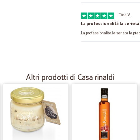
—
Tina V.
La professionalità la serietà
La professionalità la serietà la pr
—
Lorena C.
Sono stati puntuali come a
Sono stati puntuali come avevano
Altri prodotti di Casa rinaldi
—
Manuela L.
Fantastico
Serietà e consegna super rapida!!!
comuni supermercati. Profumazion
—
Luca M.