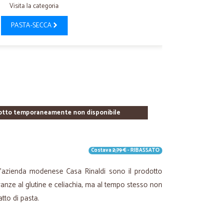
Visita la categoria
PASTA-SECCA
otto temporaneamente non disponibile
Costava
2,79 €
- RIBASSATO
l'azienda modenese Casa Rinaldi sono il prodotto
leranze al glutine e celiachia, ma al tempo stesso non
tto di pasta.