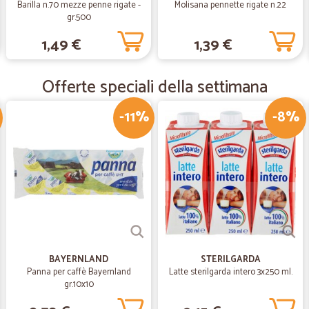
Barilla n.70 mezze penne rigate -
Molisana pennette rigate n.22
gr.500
—
Natasa C.
1,49 €
1,39 €
Ordine arrivato nella data 
Ordine arrivato nella data promess
Offerte speciali della settimana
—
Alvil B.
-11%
-8%
Tutto ottimo
Tutto ottimo ! Grazie !
BAYERNLAND
STERILGARDA
Panna per caffè Bayernland
Latte sterilgarda intero 3x250 ml.
gr.10x10