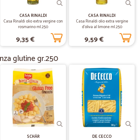
CASA RINALDI
CASA RINALDI
Casa Rinaldi olio extra vergine con
Casa Rinaldi olio extra vergine
rosmarino ml.250
d'oliva al limone ml.250
05/03/2020
9,35 €
9,59 €
nza glutine gr.250
.
23/02/2020
i come da…
da ordine!! Buono
.
29/10/2019
loce
razie!
SCHÄR
DE CECCO