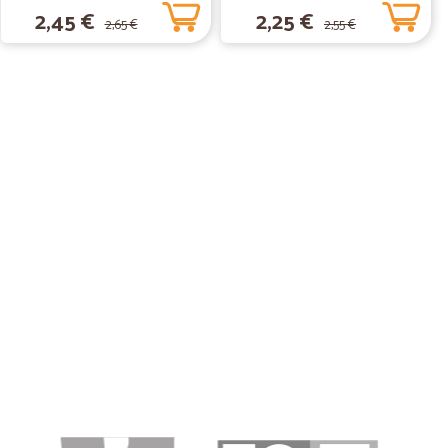
Carezza d'Argan 600 ml
2,45 €
2,25 €
2,65 €
2,55 €