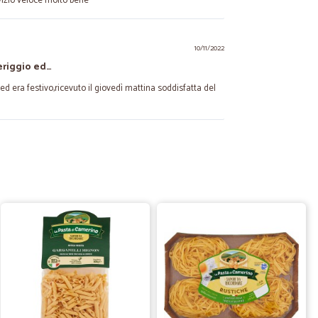
vizio veloce molto bene
10/11/2022
eriggio ed…
ed era festivo,ricevuto il giovedì mattina soddisfatta del
31/01/2021
zi,imballaggio buono RICOMPRO: ho trovato una crusca che
a Sarò un cliente affezionato
23/10/2020
ocissimi per chi abita in periferia. Consente però di fare
amente al supermercato con prezzi competitivi.