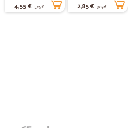
gr.370
4,55 €
2,85 €
5,05 €
3,09 €