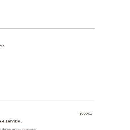
tra
13/05/2024
 e servizio…