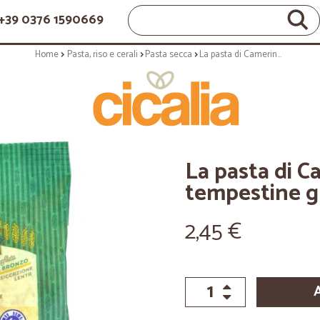
+39 0376 1590669
Home
Pasta, riso e cerali
Pasta secca
La pasta di Camerino pasta semola tempestine gr.500
La pasta di 
tempestine g
2,45 €