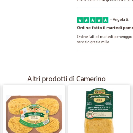
Molto soddisfatta gentilezza e ser
—
Angela B.
Ordine fatto il martedì pom
Ordine fatto il martedì pomeriggio 
servizio grazie mille
—
Antonio Z.
Veloci,ottimi prodotti,
Altri prodotti di Camerino
Veloci, ottimi prodotti,buoni prez
cercavo da tempo e credevo sparit
—
Luca P.
Servizio buono,
Servizio buono, i tempi non sono vel
la spesa come se si andasse fisic