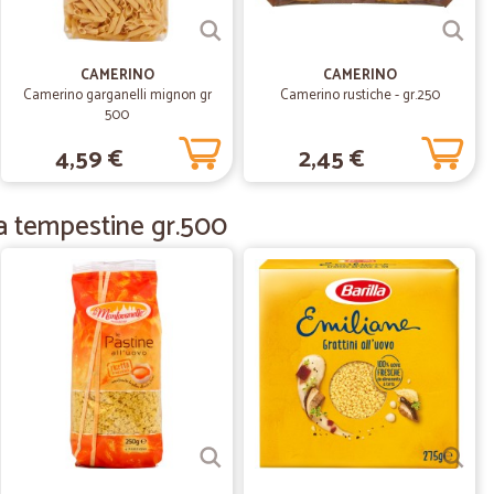
P.
15/09/2020
CAMERINO
CAMERINO
Camerino garganelli mignon gr
Camerino rustiche - gr.250
r una spesa importante. Devo dire che e' tutto perfetto.
500
 ho dato 5 stelle solo per un motivo. Non e' prevista la
4,59 €
2,45 €
 problema perche' spesso devo inviare spesa alla mamma
 la fanno a scendere dal corriere per ritirare la spesa. Per
oter fare la spesa e garantire che venga consegnata
a tempestine gr.500
.
24/05/2020
abile nella…
la spedizione, articoli freschi e ben imballati.
04/12/2019
de più alcun negozio/supermercato. l'unica pecca...avevo