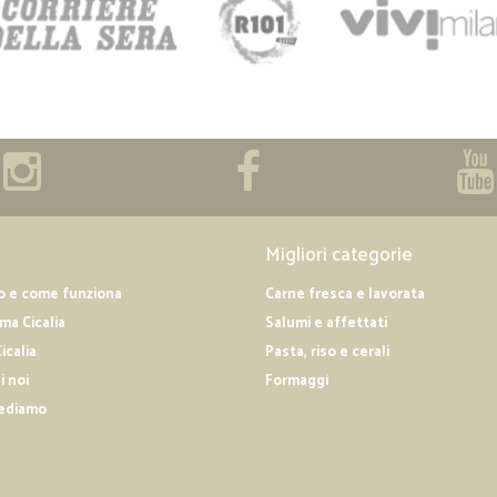
Migliori categorie
o e come funziona
Carne fresca e lavorata
a Cicalia
Salumi e affettati
icalia
Pasta, riso e cerali
i noi
Formaggi
ediamo