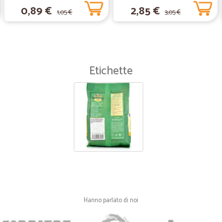
0,89 €
2,85 €
1,05 €
3,05 €
Etichette
Hanno parlato di noi