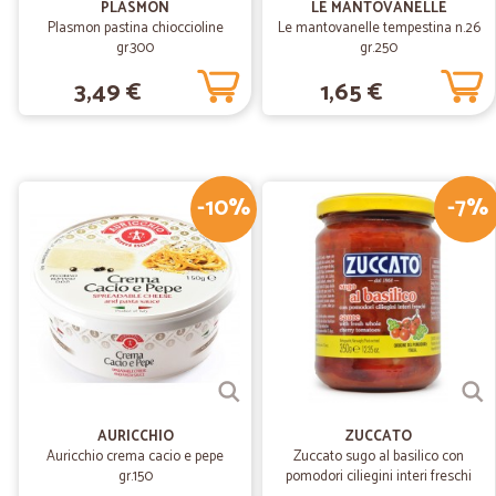
PLASMON
LE MANTOVANELLE
Plasmon pastina chioccioline
Le mantovanelle tempestina n.26
gr.300
gr.250
3,49 €
1,65 €
-10%
-7%
AURICCHIO
ZUCCATO
Auricchio crema cacio e pepe
Zuccato sugo al basilico con
gr.150
pomodori ciliegini interi freschi