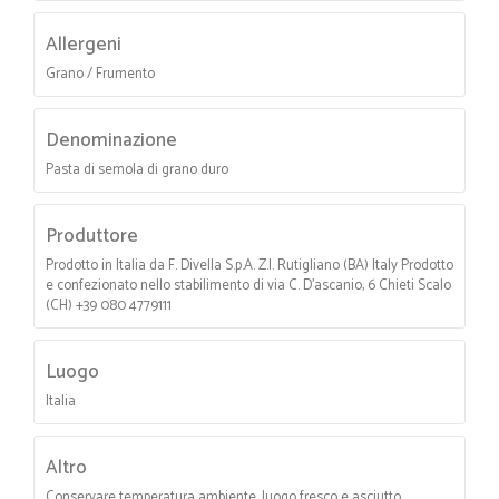
Allergeni
Grano / Frumento
Denominazione
Pasta di semola di grano duro
Produttore
Prodotto in Italia da F. Divella S.p.A. Z.I. Rutigliano (BA) Italy Prodotto
e confezionato nello stabilimento di via C. D'ascanio, 6 Chieti Scalo
(CH) +39 080 4779111
Luogo
Italia
Altro
Conservare temperatura ambiente, luogo fresco e asciutto