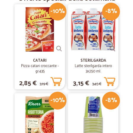
-10%
-8%
CATARI
STERILGARDA
Pizza catari croccante -
Latte sterilgarda intero
gr.435
3x250 ml.
2,85 €
3,15 €
3,19 €
3,45 €
-10%
-8%