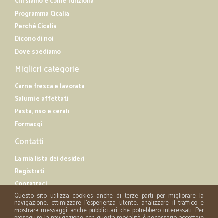
Chi siamo e come funziona
Programma Cicalia
Perché Cicalia
Dicono di noi
Dove spediamo
Migliori categorie
Carne fresca e lavorata
Salumi e affettati
Pasta, riso e cerali
Formaggi
Contatti
La mia lista dei desideri
Registrati
Contattaci
Questo sito utilizza cookies anche di terze parti per migliorare la
navigazione, ottimizzare l'esperienza utente, analizzare il traffico e
mostrare messaggi anche pubblicitari che potrebbero interessati. Per
proseguire la navigazione con questa modalità è necessario accettare