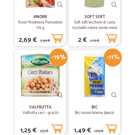
KNORR
SOFT SOFT
Knorr Risotteria Pomodoro
Soft soft bicchieri di carta
175 g
riciclabili colore verde mela
cl.20 pz.15
2,69 €
2 €
2,99 €
2,19 €
-19%
-11%
VALFRUTTA
BIC
Valfrutta ceci - gr.400
Bic rasoio bilama 5pezzi
1,25 €
1,49 €
1,55 €
1,69 €