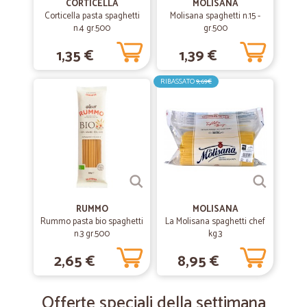
CORTICELLA
MOLISANA
Corticella pasta spaghetti
Molisana spaghetti n.15 -
n.4 gr.500
gr.500
1,35 €
1,39 €
RIBASSATO
9,69€
RUMMO
MOLISANA
Rummo pasta bio spaghetti
La Molisana spaghetti chef
n.3 gr.500
kg.3
2,65 €
8,95 €
Offerte speciali della settimana