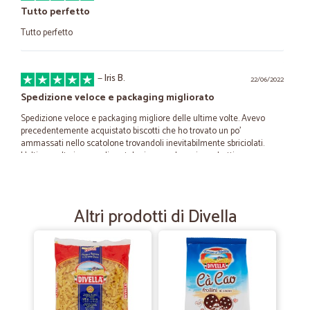
Tutto perfetto
Tutto perfetto
—
Iris B.
22/06/2022
Spedizione veloce e packaging migliorato
Spedizione veloce e packaging migliore delle ultime volte. Avevo
precedentemente acquistato biscotti che ho trovato un po'
ammassati nello scatolone trovandoli inevitabilmente sbriciolati.
L'ultima volta invece gli scatoloni erano due e i sacchetti non
ammassati ma ben distribuiti sul fondo.
Altri prodotti di Divella
—
Rossella G.
25/06/2021
Tutto perfetto,puntuale,che dire di…
Tutto perfetto,puntuale,che dire di piu' Bravi!!!!!
—
Ilaria B.
16/06/2020