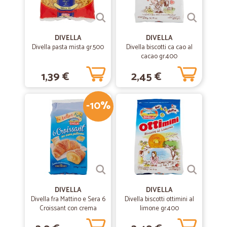
Ottimo servizio
Ottimo servizio
DIVELLA
DIVELLA
Divella pasta mista gr.500
Divella biscotti ca cao al
—
Davide Z.
cacao gr.400
02/05/2020
Un ottimo servizio
1,39 €
2,45 €
Il servizio è fatto molto bene e molto utile. Se devo trovare una pecca
è poco intuitiva la segnalazione di prodotti mancanti e quindi
-10%
eventuale rimborso.
—
Claudia T.
02/03/2020
ottimo servizio
ottimo servizio
DIVELLA
DIVELLA
Divella fra Mattino e Sera 6
—
Carmen C.
Divella biscotti ottimini al
15/12/2019
Croissant con crema
limone gr.400
Veloci
pasticcera 270 gr.