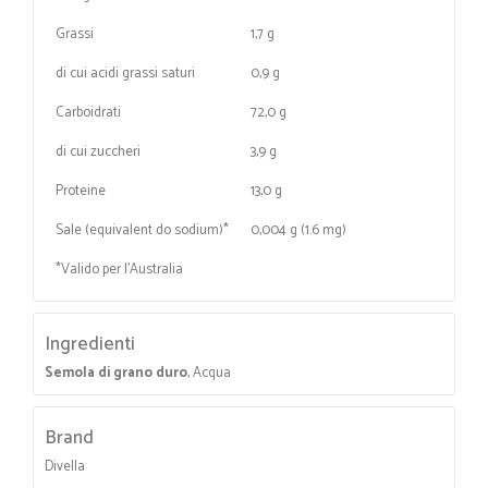
Grassi
1,7 g
di cui acidi grassi saturi
0,9 g
Carboidrati
72,0 g
di cui zuccheri
3,9 g
Proteine
13,0 g
Sale (equivalent do sodium)*
0,004 g (1.6 mg)
*Valido per l'Australia
Ingredienti
Semola di grano duro
, Acqua
Brand
Divella