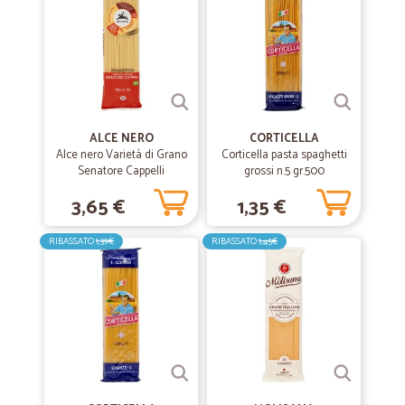
ALCE NERO
CORTICELLA
Alce nero Varietà di Grano
Corticella pasta spaghetti
Senatore Cappelli
grossi n.5 gr.500
Spaghettoni Bio 500 gr.
3,65 €
1,35 €
RIBASSATO
1,39€
RIBASSATO
1,45€