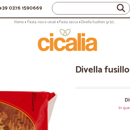
+39 0376 1590669
Home
Pasta, riso e cerali
Pasta secca
Divella fusilloni gr.500
Divella fusill
Di
In que