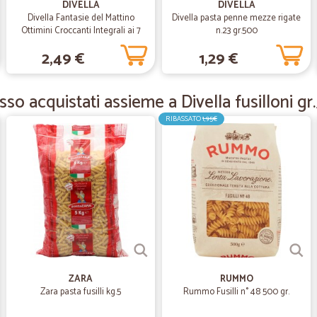
DIVELLA
DIVELLA
Fornitore affidabile, preciso e punt
Divella Fantasie del Mattino
Divella pasta penne mezze rigate
Ottimini Croccanti Integrali ai 7
n.23 gr.500
Cereali 300 gr.
2,49 €
1,29 €
—
Nicola M.
Ottimo come sempre!!
so acquistati assieme a Divella fusilloni g
Ottimo come sempre!!
RIBASSATO
1,95€
—
Luca F.
Non ho dato 5 stelle perché
Non ho dato 5 stelle perché sono riu
perfetto
—
Marina G.
CONSEGNA PUNTUALE E PREC
ZARA
RUMMO
Zara pasta fusilli kg.5
Rummo Fusilli n° 48 500 gr.
CONSEGNA PUNTUALE E PRECISA. 
MESSI ALLA RINFUSA, CARTONI SC