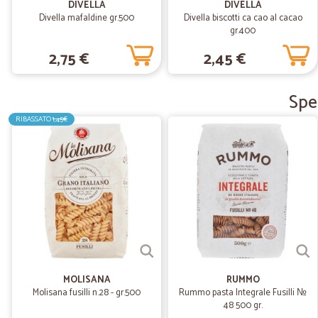
DIVELLA
DIVELLA
Divella mafaldine gr.500
Divella biscotti ca cao al cacao
gr.400
2,75 €
2,45 €
Spes
RIBASSATO
1,45€
MOLISANA
RUMMO
Molisana fusilli n.28 - gr.500
Rummo pasta Integrale Fusilli №
48 500 gr.