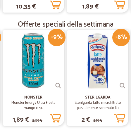
10,35 €
1,89 €
—
.
Offerte speciali della settimana
Azienda seria arrivato il due
Azienda seria arrivato il due giorni
-9%
-8%
—
Franca P.
Veloce e precisa!
Veloce e precisa!
MONSTER
STERILGARDA
Monster Energy Ultra Fiesta
Sterilgarda latte microfiltrato
mango cl.50
parzialmente scremato lt.1
1,89 €
2 €
2,09 €
2,19 €