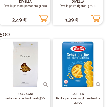
DIVELLA
DIVELLA
uale.
Divella passata pomodoro gr.680
Divella pasta rigatoni gr.500
2,49 €
1,39 €
05/07/2020
r.500
31/03/2020
 sono…
scito dopo 3 giorni a fare la ordine. Il ricevuto era
09/09/2019
ISA.
ZACCAGNI
BARILLA
Pasta Zaccagni fusilli reali 500g
Barilla pasta senza glutine fusilli -
IMBALLAGGIO IMPOSSIBILE DA DEFINIRE: PRODOTTI
gr.400
OLLATI.