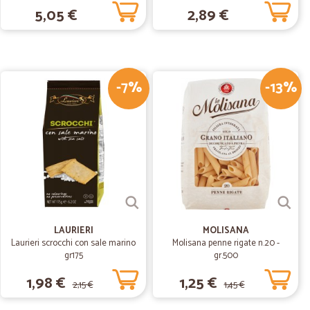
5,05 €
2,89 €
11/08/2019
 giorni
-7%
-13%
21/03/2019
LAURIERI
MOLISANA
Laurieri scrocchi con sale marino
Molisana penne rigate n.20 -
gr175
gr.500
1,98 €
1,25 €
2,15 €
1,45 €