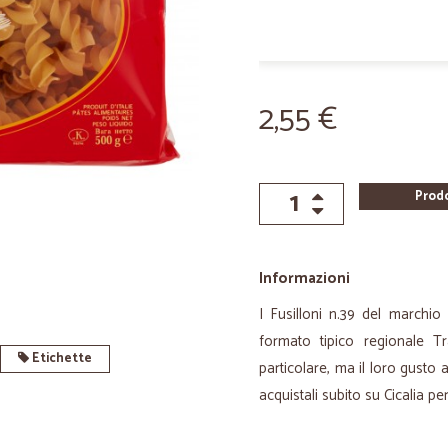
2,55 €
Prod
Informazioni
I Fusilloni n.39 del marchi
formato tipico regionale Tr
Etichette
particolare, ma il loro gusto 
acquistali subito su Cicalia p