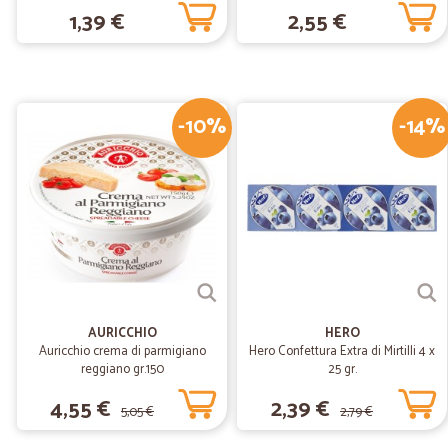
1,39 €
2,55 €
-10%
-14%
AURICCHIO
HERO
Auricchio crema di parmigiano
Hero Confettura Extra di Mirtilli 4 x
reggiano gr.150
25 gr.
4,55 €
2,39 €
5,05 €
2,79 €