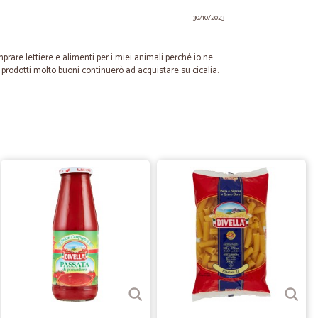
30/10/2023
mprare lettiere e alimenti per i miei animali perché io ne
n prodotti molto buoni continuerò ad acquistare su cicalia.
03/10/2022
12/02/2021
sso prodotto nei supee mercati
31/08/2020