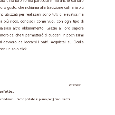
solo dalla loro forma particolare, ma anche dal loro
loro gusto, che richiama alla tradizione culinaria più
ti utilizzati per realizzarli sono tutti di elevatissima
a più ricco, condiscili come vuoi, con ogni tipo di
lsiasi altro abbinamento. Grazie al loro sapore
morbida, che ti permetterò di cuocerli in pochissimi
i davvero da leccarsi i baffi. Acquistali su Cicalia
con un solo click!
.
29/03/2025
perfette…
e condizioni. Pacco portato al piano per 3 piani senza