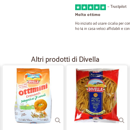
—
Trustpilot
Molto ottimo
Ho iniziato ad usare cicalia per co
ho 14 in casa veloci affidabili e co
—
Ornella I.
Ottimo prodotto
Altri prodotti di Divella
Ottimo prodotto
—
Trustpilot
Tutto ok.
Tutto ok.. i prezzi un po' alti.. ste
—
Natale R.
Fornitore affidabile