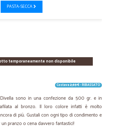
PASTA-SECCA
otto temporaneamente non disponibile
Costava
2,69 €
- RIBASSATO
o Divella sono in una confezione da 500 gr. e in
afilata al bronzo. Il loro colore infatti è molto
ancora di più. Gustali con ogni tipo di condimento e
er un pranzo o cena davvero fantastici!