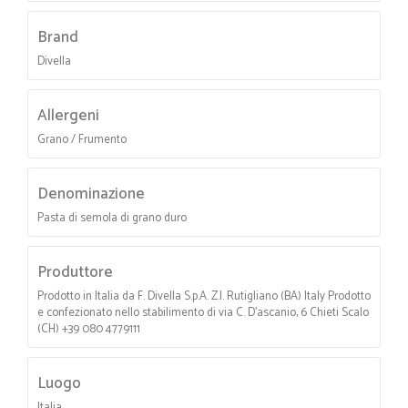
Brand
Divella
Allergeni
Grano / Frumento
Denominazione
Pasta di semola di grano duro
Produttore
Prodotto in Italia da F. Divella S.p.A. Z.I. Rutigliano (BA) Italy Prodotto
e confezionato nello stabilimento di via C. D'ascanio, 6 Chieti Scalo
(CH) +39 080 4779111
Luogo
Italia