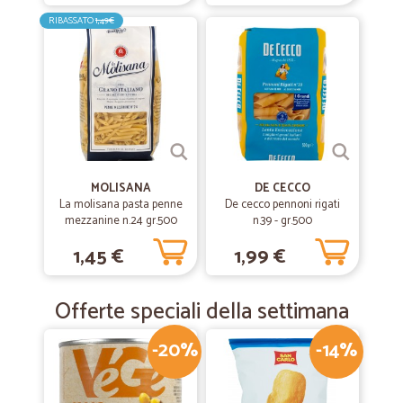
RIBASSATO
1,49€
MOLISANA
DE CECCO
La molisana pasta penne
De cecco pennoni rigati
mezzanine n.24 gr.500
n.39 - gr.500
1,45 €
1,99 €
Offerte speciali della settimana
-20%
-14%