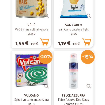
VÉGÉ
SAN CARLO
VèGè mais cotti al vapore
San Carlo patatine light
gr.340
gr.75
1,55 €
1,19 €
1,95 €
1,39 €
-20%
-15%
VULCANO
FELCE AZZURRA
Spirali vulcano antizanzara
Felce Azzurra Deo Spray
pz.10
Comfort 150 ml.