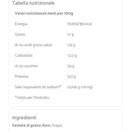
Tabella nutrizionale
Valori nutrizionali medi per 100g
Energia
1508 kJ/355 kcal
Grassi
1,7 g
di cui acidi grassi saturi
0,9 g
Carboidrati
72,0 g
di cui zuccheri
3,9 g
Proteine
13,0 g
Sale (equivalent do sodium)*
0,004 g (1.6 mg)
*Valido per l'Australia
Ingredienti
Semola di grano duro
, Acqua