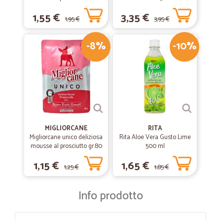
1,55 €
3,35 €
1,95 €
3,95 €
-8%
-10%
MIGLIORCANE
RITA
Migliorcane unico deliziosa
Rita Aloe Vera Gusto Lime
mousse al prosciutto gr.80
500 ml
1,15 €
1,65 €
1,25 €
1,85 €
Info prodotto