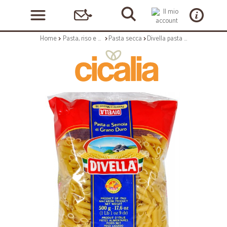
Home
Pasta, riso e cerali
Pasta secca
Divella pasta pennette mezzani gr.500