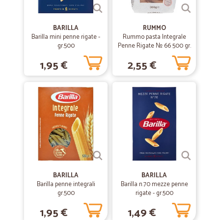
BARILLA
RUMMO
Barilla mini penne rigate -
Rummo pasta Integrale
gr.500
Penne Rigate № 66 500 gr.
1,95 €
2,55 €
BARILLA
BARILLA
Barilla penne integrali
Barilla n.70 mezze penne
gr.500
rigate - gr.500
1,95 €
1,49 €