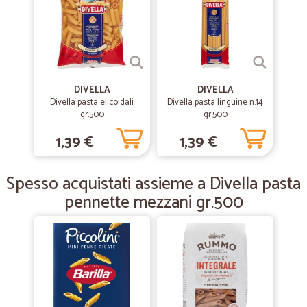
—
Vincenzo S.
04/04/2019
precisi e affidabili
precisi e affidabili
DIVELLA
DIVELLA
Divella pasta elicoidali
Divella pasta linguine n.14
gr.500
—
Faustina C.
gr.500
01/02/2019
Ottimi prodotti a prezzi…
1,39 €
1,39 €
Ottimi prodotti a prezzi convenientissimi., consegnati a domicilio nei
tempi indicati dalla ditta. Me ne servirò sempre.
Spesso acquistati assieme a Divella pasta
pennette mezzani gr.500