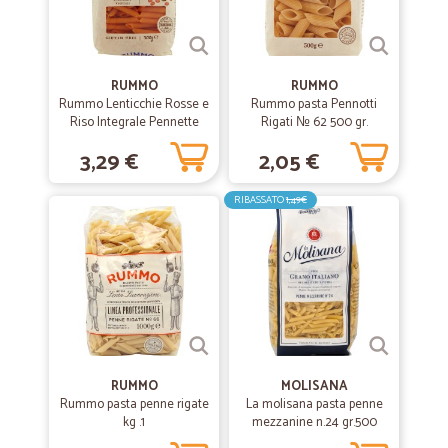
brontoloni come me!!!!!
—
Francesca C.
08/12/2019
RUMMO
RUMMO
Per noi molto validi
Rummo Lenticchie Rosse e
Rummo pasta Pennotti
Riso Integrale Pennette
Rigati № 62 500 gr.
Venditori seri, prodotti di qualità, prezzo molto interessante e
Rigate N° 70 300 gr.
spedizioni veloci. Servizio assistenza rapido e attento. Sicuramente
3,29 €
2,05 €
un ottimo servizio che utilizzerò ancora
RIBASSATO
1,49€
RUMMO
MOLISANA
Rummo pasta penne rigate
La molisana pasta penne
kg .1
mezzanine n.24 gr.500