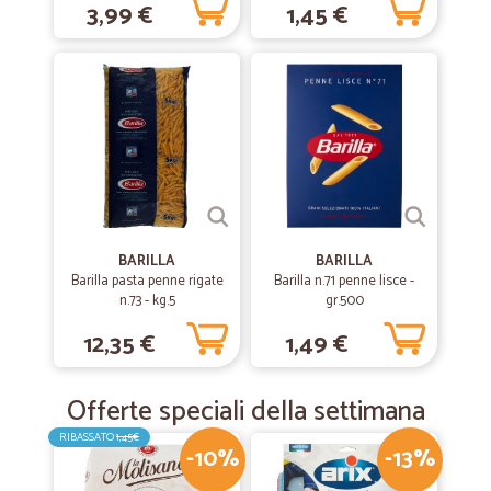
3,99 €
1,45 €
BARILLA
BARILLA
Barilla pasta penne rigate
Barilla n.71 penne lisce -
n.73 - kg.5
gr.500
12,35 €
1,49 €
Offerte speciali della settimana
RIBASSATO
1,45€
-10%
-13%