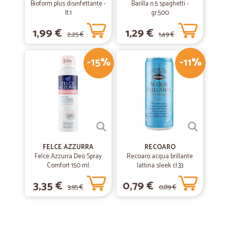
Bioform plus disinfettante -
Barilla n.5 spaghetti -
lt.1
gr.500
1,99 €
1,29 €
2,25 €
1,49 €
-15%
-11%
FELCE AZZURRA
RECOARO
Felce Azzurra Deo Spray
Recoaro acqua brillante
Comfort 150 ml.
lattina sleek cl.33
3,35 €
0,79 €
3,95 €
0,89 €