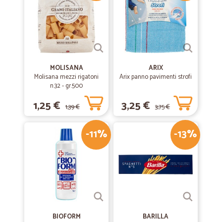
MOLISANA
ARIX
Molisana mezzi rigatoni
Arix panno pavimenti strofi
n.32 - gr.500
1,25 €
3,25 €
1,39 €
3,75 €
-11%
-13%
BIOFORM
BARILLA