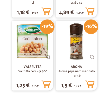
cl
gr.180 x2
1,18 €
4,89 €
1,19 €
5,45 €
-19%
-16%
VALFRUTTA
AROMA
Valfrutta ceci - gr.400
Aroma pepe nero macinato
- gr.46
1,25 €
1,5 €
1,55 €
1,79 €