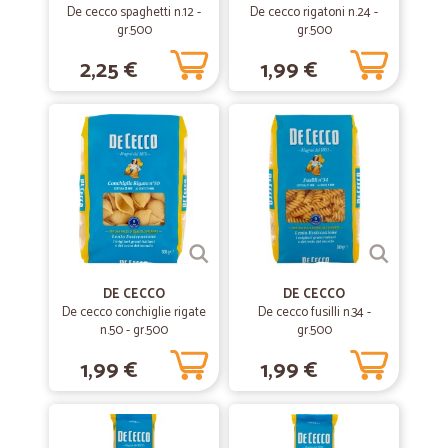
De cecco spaghetti n.12 -
De cecco rigatoni n.24 -
gr.500
gr.500
2,25 €
1,99 €
—
Giorgio V.
25/02/2022
Tutto ok prezzo e consegna
Tutto ok prezzo e consegna
—
Sabrina M.
02/04/2021
Tutto ok
Tutto ok! Consegna veloce e prodotti integri e freschi.
DE CECCO
DE CECCO
De cecco conchiglie rigate
—
Mario angelo P.
De cecco fusilli n.34 -
27/06/2020
n.50 - gr.500
gr.500
Consegne regolari ottimi corrieri e…
1,99 €
1,99 €
Consegne regolari ottimi corrieri e prodotti di qualità
—
Concetta A.
22/01/2020