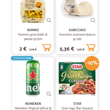
RUMMO
AURICCHIO
Rummo gnocchetti di
Auricchio scamorza bianca
patate gr.500
gr.260
2 €
5,36 €
2,19 €
5,95 €
RIBASSATO
1,35€
-10%
HEINEKEN
STAR
Heineken Original lattina 33
Gran ragu Star classico