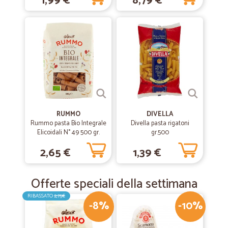
1,99 €
8,79 €
RUMMO
DIVELLA
Rummo pasta Bio Integrale
Divella pasta rigatoni
Elicoidali N° 49 500 gr.
gr.500
2,65 €
1,39 €
Offerte speciali della settimana
RIBASSATO
2,75€
-8%
-10%