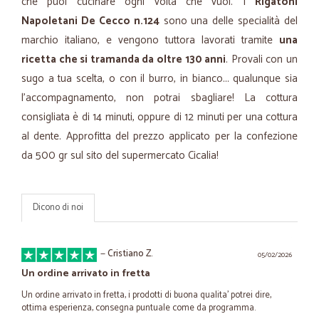
che puoi cucinare ogni volta che vuoi. I
Rigatoni
Napoletani De Cecco n.124
sono una delle specialità del
marchio italiano, e vengono tuttora lavorati tramite
una
ricetta che si tramanda da oltre 130 anni
. Provali con un
sugo a tua scelta, o con il burro, in bianco... qualunque sia
l'accompagnamento, non potrai sbagliare! La cottura
consigliata è di 14 minuti, oppure di 12 minuti per una cottura
al dente. Approfitta del prezzo applicato per la confezione
da 500 gr sul sito del supermercato Cicalia!
Dicono di noi
—
Cristiano Z.
05/02/2026
Un ordine arrivato in fretta
Un ordine arrivato in fretta, i prodotti di buona qualita' potrei dire,
ottima esperienza, consegna puntuale come da programma.