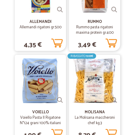
ALLEMANDI
RUMMO
Allemandi rigatoni gr.500
Rummo pasta rigatoni
maxima protein gr.400
4,35 €
3,49 €
RIBASSATO
9,69€
VOIELLO
MOLISANA
Voiello Pasta Il Rigatone
La Molisana maccheroni
N°124 grani 100% italiani
chef kg.3
Trafilata bronzo 500g